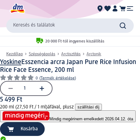
Keresés és találatok
20 000 Ft-tól ingyenes kiszállítás
Kezdőlap
Szépségápolás
Arctisztítás
Arctonik
Yoskine
Esszencia arcra Japan Pure Rice Infusion
Rice Face Essence, 200 ml
0
(
Termék értékelése
)
5 499 Ft
200 ml (27,50 Ft / 1 ml)
áfával, plusz
szállítási díj
Mindig megéri
nem emelkedett 2026.04.12. óta
Kosárba