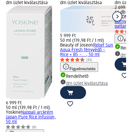
dm üzlet kiválasztása
dm üzlet kiválasztása
dm üzlet
2 699 Ft
44 db (61
MIZON
Go
Bőrnyugt
pattanás
5 999 Ft
50 ml (119,98 Ft / 1 ml)
Figy
Beauty of Joseon
Relief Sun
Rende
Aqua-Fresh fényvédő –
Rice + B5 –..., 50 ml
dm üz
(33)
Figyelmeztetés
Rendelhető
dm üzlet kiválasztása
6 999 Ft
50 ml (139,98 Ft / 1 ml)
Yoskine
Nappali arckrém
Japan Pure Rice Infusion,
50 ml
(0)