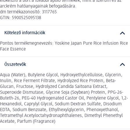
előkészíti a bőrt a további ápoló termékek, mint a szérum és az
arckrém hatóanyagainak befogadására.
dm termékazonosító: 3117765
GTIN: 5900525095138
Kötelező információk
Pontos termékmegnevezés: Yoskine Japan Pure Rice Infusion Rice
Face Essence
Összetevők
Aqua (Water), Butylene Glycol, Hydroxyethylcellulose, Glycerin,
Inulin, Rice Ferment Filtrate, Hydrolyzed Rice Protein, Beta-
Glucan, Fructose, Hydrolyzed Candida Saitoana Extract,
Superoxide Dismutase, Glycine Soja (Soybean) Protein, PPG-26-
Buteth-26, PEG-40 Hydrogenated Castor Oil, Pentylene Glycol, 1,2-
Hexanediol, Caprylyl Glycol, Sodium Dextran Sulfate, Disodium
EDTA, Sodium Benzoate, Ethylhexylglycerin, Phenoxyethanol,
Tetramethyl Acetyloctahydronaphthalenes, Dimethyl Phenethyl
Acetate, Parfum (Fragrance)