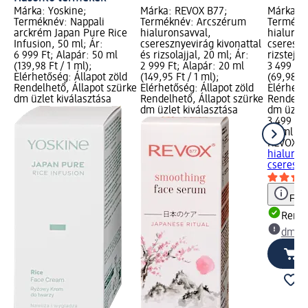
Márka: Yoskine;
Márka: REVOX B77;
Márka: 
Terméknév: Nappali
Terméknév: Arcszérum
Termékné
arckrém Japan Pure Rice
hialuronsavval,
hialuron
Infusion, 50 ml; Ár:
cseresznyevirág kivonattal
csereszn
6 999 Ft; Alapár: 50 ml
és rizsolajjal, 20 ml; Ár:
rizstejje
(139,98 Ft / 1 ml);
2 999 Ft; Alapár: 20 ml
3 499 Ft;
Elérhetőség: Állapot zöld
(149,95 Ft / 1 ml);
(69,98 Ft
Rendelhető, Állapot szürke
Elérhetőség: Állapot zöld
Elérhető
dm üzlet kiválasztása
Rendelhető, Állapot szürke
Rendelhe
dm üzlet kiválasztása
dm üzlet
3 499 Ft
50 ml (69
REVOX B
hialuron
csereszn
Figy
Rende
dm üz