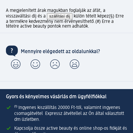
A megjelenített árak magukban foglalják az áfát, a
visszaváltási díj és a
szállítási díj
külön tételt képez
(§) Erre
a termékre kedvezmény nem érvényesíthető.
(#) Erre a
tételre active beauty pontok nem adhatók.
Mennyire elégedett az oldalunkkal?
Gyors és kényelmes vásárlás dm ügyfélfiókkal
⁽¹⁾ Ingyenes kiszállítás 20000 Ft-tól, valamint ingyenes
csomagátvétel Expressz átvétellel az Ön által választott
dm üzletben.
Kapcsolja össze active beauty és online shop-os fiókját és