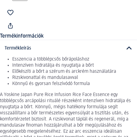
Termékinformációk
Termékleírás
Esszencia a többlépcsős bőrápoláshoz
Intenzíven hidratálja és nyugtatja a bőrt
Előkészíti a bőrt a szérum és arckrém használatára
Rizskivonattal és mandulasavval
Könnyű és gyorsan felszívódó formula
A Yoskine Japan Pure Rice Infusion Rice Face Essence egy
többlépcsős arcápolási rituálé részeként intenzíven hidratálja és
nyugtatja a bőrt. Könnyű, mégis hatékony formulája segít
visszaállítani a bőr természetes egyensúlyát a tisztítás után, és
komfortérzetet biztosít. A rizskivonat táplál és regenerál, míg a
mandulasav finoman hozzájárulhat a bőr megújulásához és
egységesebb megjelenéséhez. Ez az arc esszencia ideálisan