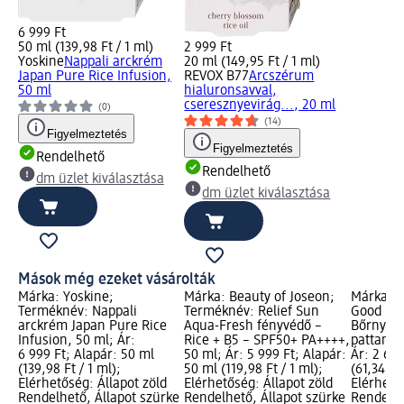
6 999 Ft
50 ml (139,98 Ft / 1 ml)
2 999 Ft
Yoskine
Nappali arckrém
20 ml (149,95 Ft / 1 ml)
Japan Pure Rice Infusion,
REVOX B77
Arcszérum
50 ml
hialuronsavval,
cseresznyevirág..., 20 ml
(0)
(14)
Figyelmeztetés
Figyelmeztetés
Rendelhető
Rendelhető
dm üzlet kiválasztása
dm üzlet kiválasztása
Mások még ezeket vásárolták
Márka: Yoskine;
Márka: Beauty of Joseon;
Márka: 
Terméknév: Nappali
Terméknév: Relief Sun
Good By
arckrém Japan Pure Rice
Aqua-Fresh fényvédő –
Bőrnyugt
Infusion, 50 ml; Ár:
Rice + B5 – SPF50+ PA++++,
pattanás
6 999 Ft; Alapár: 50 ml
50 ml; Ár: 5 999 Ft; Alapár:
Ár: 2 699
(139,98 Ft / 1 ml);
50 ml (119,98 Ft / 1 ml);
(61,34 Ft 
Elérhetőség: Állapot zöld
Elérhetőség: Állapot zöld
Elérhető
Rendelhető, Állapot szürke
Rendelhető, Állapot szürke
Rendelhe