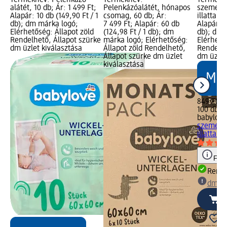
Terméknév: Pelenkázó
Terméknév:
Termékné
alátét, 10 db; Ár: 1 499 Ft;
Pelenkázóalátét, hónapos
szemetesz
Alapár: 10 db (149,90 Ft / 1
csomag, 60 db; Ár:
illattal,
db); dm márka logó;
7 499 Ft; Alapár: 60 db
Alapár: 1
Elérhetőség: Állapot zöld
(124,98 Ft / 1 db); dm
db); dm 
Rendelhető, Állapot szürke
márka logó; Elérhetőség:
Elérhető
dm üzlet kiválasztása
Állapot zöld Rendelhető,
Rendelhe
Állapot szürke dm üzlet
dm üzlet
kiválasztása
849 Ft
100 db (8
babylove
szemetesz
illattal, 
Figy
Rende
dm üz