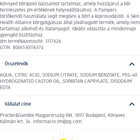
könnyed bőrápoló balzsamot tartalmaz, amely hozzájárul a bőr
természetes pH-értékének helyreállításához. A Pampers
törlőkendő használata segít megóvni a bőrt a kipirosodástól. A Skin
Health Alliance bőrgyógyászai által jóváhagyott termék, amely nem
tartalmaz alkoholt és illatanyagot. Ideális választás a mindennapi
gyengéd tisztításhoz.
dm termékazonosító: 3117626
GTIN: 8006530116374
Összetevők
AQUA, CITRIC ACID, SODIUM CITRATE, SODIUM BENZOATE, PEG-40
HYDROGENATED CASTOR OIL, SORBITAN CAPRYLATE, DISODIUM
EDTA
Vállalat címe
Procter&Gamble Magyarország Kkt. 1097 Budapest, Könyves
Kálmán krt. 34. informacio.im@pg.com