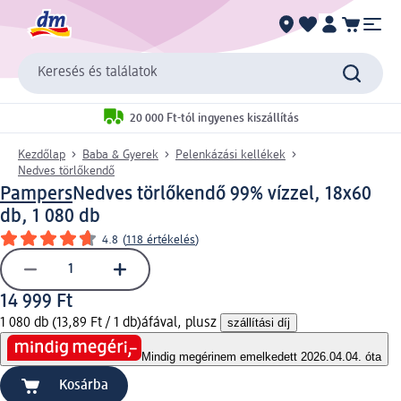
Keresés és találatok
20 000 Ft-tól ingyenes kiszállítás
Kezdőlap
Baba & Gyerek
Pelenkázási kellékek
Nedves törlőkendő
Pampers
Nedves törlőkendő 99% vízzel, 18x60
db, 1 080 db
4.8
(
118 értékelés
)
14 999 Ft
1 080 db (13,89 Ft / 1 db)
áfával, plusz
szállítási díj
Mindig megéri
nem emelkedett 2026.04.04. óta
Kosárba