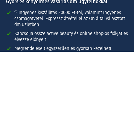
Gyors és kényelmes vásárlás dm ügyfélfiókkal
⁽¹⁾ Ingyenes kiszállítás 20000 Ft-tól, valamint ingyenes
csomagátvétel Expressz átvétellel az Ön által választott
dm üzletben.
Kapcsolja össze active beauty és online shop-os fiókját és
élvezze előnyeit.
Megrendeléseit egyszerűen és gyorsan kezelheti.
Regisztráljon most!
Kérdések és válaszok
Szolgáltatások
Ügyfélszolgálat
Fizetési lehetőségek
Szállítási és átvételi lehetőségek
Visszaküldés, visszatérítés
Hibás termék reklamáció
Csomagkövetés