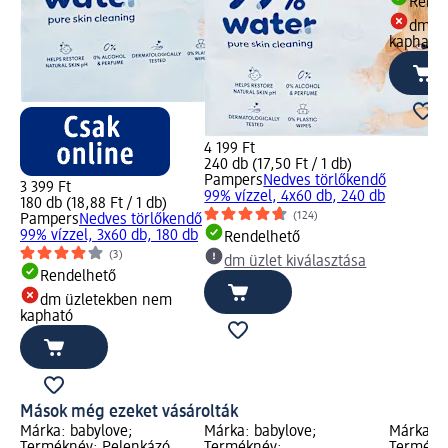
Rende
dm üz
kapható
4 199 Ft
240 db (17,50 Ft / 1 db)
Pampers
Nedves törlőkendő
3 399 Ft
99% vízzel, 4x60 db, 240 db
180 db (18,88 Ft / 1 db)
(124)
Pampers
Nedves törlőkendő
99% vízzel, 3x60 db, 180 db
Rendelhető
(3)
dm üzlet kiválasztása
Rendelhető
dm üzletekben nem
kapható
Mások még ezeket vásárolták
Márka: babylove;
Márka: babylove;
Márka: b