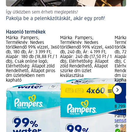
Így útközben sem érheti meglepetés!
Pel
Pakolja be a pelenkázótáskát, akár egy profi!
Pr
Íg
Hasonló termékek
Márka: Pampers;
Márka: Pampers;
Márka: 
Terméknév: Nedves
Terméknév: Nedves
Termékn
törlőkendő 99% vízzel, 3x60
törlőkendő 99% vízzel, 4x60
törlőken
db, 180 db; Ár: 3 399 Ft;
db, 240 db; Ár: 4 199 Ft;
db, 720 d
Alapár: 180 db (18,88 Ft / 1
Alapár: 240 db (17,50 Ft / 1
Alapár: 7
db); Csak online logó;
db); Elérhetőség: Állapot
db); Csak
Elérhetőség: Állapot zöld
zöld Rendelhető, Állapot
Elérhető
Rendelhető, Állapot piros
szürke dm üzlet
Rendelhe
dm üzletekben nem
kiválasztása
dm üzle
kapható
kapható
8 799 Ft
720 db (1
Pampers
sensitiv