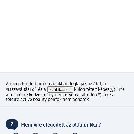
A megjelenített árak magukban foglalják az áfát, a
visszaváltási díj és a
szállítási díj
külön tételt képez
(§) Erre
a termékre kedvezmény nem érvényesíthető.
(#) Erre a
tételre active beauty pontok nem adhatók.
Mennyire elégedett az oldalunkkal?