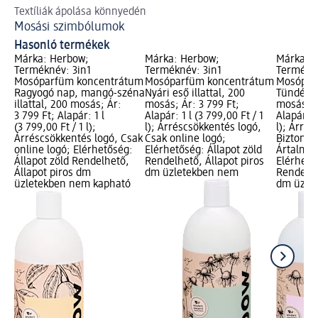
Textíliák ápolása könnyedén
Pa
Mosási szimbólumok
Íg
Hasonló termékek
Márka: Herbow;
Márka: Herbow;
Márka: 
Terméknév: 3in1
Terméknév: 3in1
Termékné
Mosóparfüm koncentrátum
Mosóparfüm koncentrátum
Mosópar
Ragyogó nap, mangó-széna
Nyári eső illattal, 200
Tündér ba
illattal, 200 mosás; Ár:
mosás; Ár: 3 799 Ft;
mosás; Á
3 799 Ft; Alapár: 1 l
Alapár: 1 l (3 799,00 Ft / 1
Alapár: 1
(3 799,00 Ft / 1 l);
l); Árréscsökkentés logó,
l); Árrés
Árréscsökkentés logó, Csak
Csak online logó;
Biztonsá
online logó; Elérhetőség:
Elérhetőség: Állapot zöld
Ártalmas,
Állapot zöld Rendelhető,
Rendelhető, Állapot piros
Elérhető
Állapot piros dm
dm üzletekben nem
Rendelhe
üzletekben nem kapható
dm üzlet