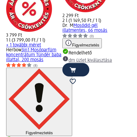
2 299 Ft
2 l (1 149,50 Ft / 1 l)
Dr. M
Mosódió gél
illatmentes, 66 mosás
3 799 Ft
(0)
1 l (3 799,00 Ft / 1 l)
+ 1 további méret
Figyelmeztetés
Herbow
3in1 Mosóparfüm
Rendelhető
koncentrátum Tündér baba
illattal, 200 mosás
dm üzlet kiválasztása
(8)
Figyelmeztetés