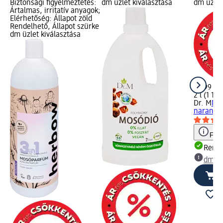
Biztonsági figyelmeztetés:
dm üzlet kiválasztása
dm üzlet
Ártalmas, irritatív anyagok;
Elérhetőség: Állapot zöld
Rendelhető, Állapot szürke
dm üzlet kiválasztása
2 299 Ft
2 l (1 149
Dr. M
Mos
narancso
Figy
Rende
dm üz