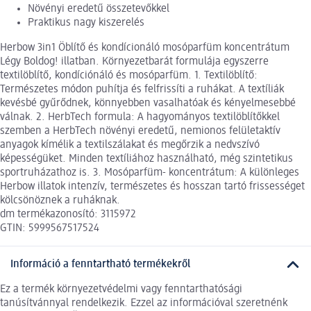
Növényi eredetű összetevőkkel
Praktikus nagy kiszerelés
Herbow 3in1 Öblítő és kondícionáló mosóparfüm koncentrátum
Légy Boldog! illatban. Környezetbarát formulája egyszerre
textilöblítő, kondíciónáló és mosóparfüm. 1. Textilöblítő:
Természetes módon puhítja és felfrissíti a ruhákat. A textíliák
kevésbé gyűrődnek, könnyebben vasalhatóak és kényelmesebbé
válnak. 2. HerbTech formula: A hagyományos textilöblítőkkel
szemben a HerbTech növényi eredetű, nemionos felületaktív
anyagok kímélik a textilszálakat és megőrzik a nedvszívó
képességüket. Minden textíliához használható, még szintetikus
sportruházathoz is. 3. Mosóparfüm- koncentrátum: A különleges
Herbow illatok intenzív, természetes és hosszan tartó frissességet
kölcsönöznek a ruháknak.
dm termékazonosító: 3115972
GTIN: 5999567517524
Információ a fenntartható termékekről
Ez a termék környezetvédelmi vagy fenntarthatósági
tanúsítvánnyal rendelkezik. Ezzel az információval szeretnénk