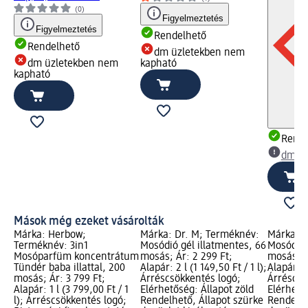
(0)
Figyelmeztetés
Figyelmeztetés
Rendelhető
Rendelhető
dm üzletekben nem
dm üzletekben nem
kapható
kapható
Rende
dm üz
Mások még ezeket vásárolták
Márka: Herbow;
Márka: Dr. M; Terméknév:
Márka: D
Terméknév: 3in1
Mosódió gél illatmentes, 66
Mosódió 
Mosóparfüm koncentrátum
mosás; Ár: 2 299 Ft;
mosás, 2 
Tündér baba illattal, 200
Alapár: 2 l (1 149,50 Ft / 1 l);
Alapár: 2 
mosás; Ár: 3 799 Ft;
Árréscsökkentés logó;
Árréscsö
Alapár: 1 l (3 799,00 Ft / 1
Elérhetőség: Állapot zöld
Elérhető
l); Árréscsökkentés logó;
Rendelhető, Állapot szürke
Rendelhe