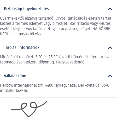
Biztonsági figyelmeztetés
Gyermekektől elzárva tartandó. Orvosi tanácsadás esetén tartsa
kéznél a termék edényét vagy címkéjét. Bőrirritáció vagy -kiütés
esetén kérje orvos tanácsát/hívjon orvosi segítséget. HA BŐRRE
KERÜL: Lemosás bő vízzel
Tárolási információk
Minőségét megőrzi: 5 °C és 25 °C közötti hőmérsékleten tárolva a
csomagoláson jelzett időpontig. Fagytól védendő!
Vállalat címe
Herbow International zrt. 4400 Nyíregyháza, Derkovits út 106/C.
info@herbow.hu