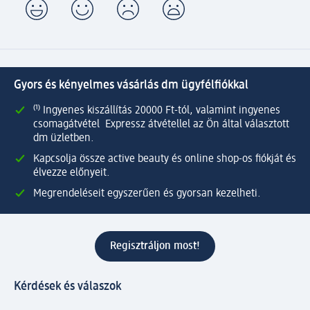
Gyors és kényelmes vásárlás dm ügyfélfiókkal
⁽¹⁾ Ingyenes kiszállítás 20000 Ft-tól, valamint ingyenes
csomagátvétel Expressz átvétellel az Ön által választott
dm üzletben.
Kapcsolja össze active beauty és online shop-os fiókját és
élvezze előnyeit.
Megrendeléseit egyszerűen és gyorsan kezelheti.
Regisztráljon most!
Kérdések és válaszok