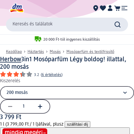
Keresés és találatok
20 000 Ft-tól ingyenes kiszállítás
Kezdőlap
Háztartás
Mosás
Mosóparfüm és textilfrissítő
Herbow
3in1 Mosóparfüm Légy boldog! illattal,
200 mosás
3.2
(
6 értékelés
)
Kiszerelés
3 799 Ft
1 l (3 799,00 Ft / 1 l)
áfával, plusz
szállítási díj