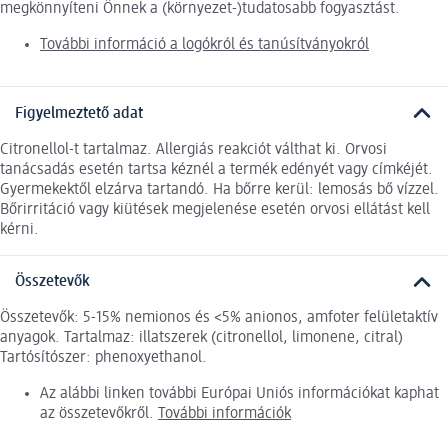
megkönnyíteni Önnek a (környezet-)tudatosabb fogyasztást.
További információ a logókról és tanúsítványokról
Figyelmeztető adat
Citronellol-t tartalmaz. Allergiás reakciót válthat ki. Orvosi
tanácsadás esetén tartsa kéznél a termék edényét vagy címkéjét.
Gyermekektől elzárva tartandó. Ha bőrre kerül: lemosás bő vízzel.
Bőrirritáció vagy kiütések megjelenése esetén orvosi ellátást kell
kérni.
Összetevők
Összetevők: 5-15% nemionos és <5% anionos, amfoter felületaktív
anyagok. Tartalmaz: illatszerek (citronellol, limonene, citral)
Tartósítószer: phenoxyethanol.
Az alábbi linken további Európai Uniós információkat kaphat
az összetevőkről.
További információk