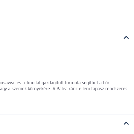
savval és retinollal gazdagított formula segíthet a bőr
vagy a szemek környékére. A Balea ránc elleni tapasz rendszeres