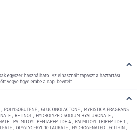
sak egyszer használható. Az elhasznált tapaszt a háztartási
t vegye figyelembe a napi bevitelt.
R , POLYISOBUTENE , GLUCONOLACTONE , MYRISTICA FRAGRANS
ONATE , RETINOL , HYDROLYZED SODIUM HYALURONATE ,
E , PALMITOYL PENTAPEPTIDE-4 , PALMITOYL TRIPEPTIDE-1 ,
OLEATE , OLYGLYCERYL-10 LAURATE , HYDROGENATED LECITHIN ,