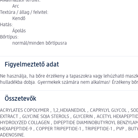
Alkalmazási terület:
Arc
Textúra / állag / felvitel:
Kendő
Hatás:
Ápolás
Bőrtípus:
normál/minden bőrtípusra
Figyelmeztető adat
Ne használja, ha bőre érzékeny a tapaszokra vagy lehúzható maszkok
hulladékba dobja. Gyermekek számára nem alkalmas! Érzékeny bőrre
Összetevők
ACRYLATES COPOLYMER , 1,2,HEXANEDIOL , CAPRYLYL GLYCOL , 
EXTRACT , GLYCINE SOJA STEROLS , GLYCERIN , ACETYL HEXAPEP
HYDROLYZED COLLAGEN , DIPEPTIDE DIAMINOBUTYROYL BENZYLAMID
HEXAPEPTIDE-9 , COPPER TRIPEPTIDE-1 , TRIPEPTIDE-1 , PVP , B
ADENOSINE.