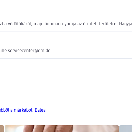
t a védőfóliáról, majd finoman nyomja az érintett területre. Hagyja 
ruhe servicecenter@dm.de
ebből a márkából: Balea