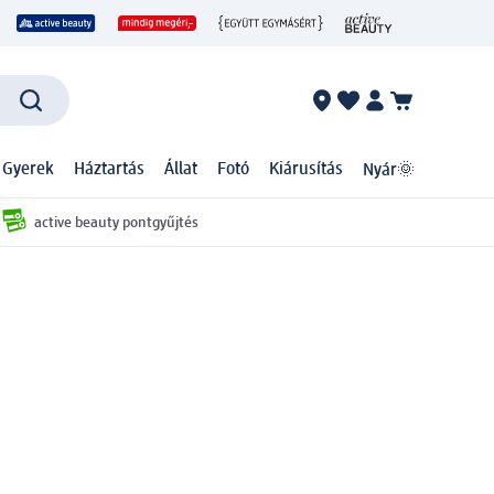
 Gyerek
Háztartás
Állat
Fotó
Kiárusítás
Nyár🌞
active beauty pontgyűjtés