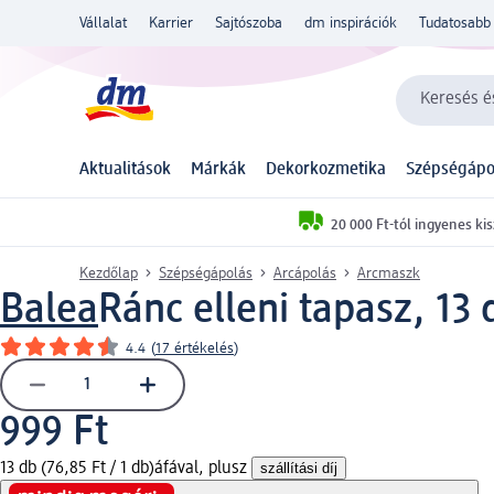
Vállalat
Karrier
Sajtószoba
dm inspirációk
Tudatosabb 
Keresés és
Aktualitások
Márkák
Dekorkozmetika
Szépségápo
20 000 Ft-tól ingyenes kis
Kezdőlap
Szépségápolás
Arcápolás
Arcmaszk
Balea
Ránc elleni tapasz, 13 
4.4
(
17 értékelés
)
999 Ft
13 db (76,85 Ft / 1 db)
áfával, plusz
szállítási díj