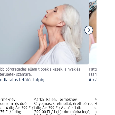
obb bőröregedés elleni tippek a kezek, a nyak és
Pattanások, mit
területek számára.
számít, ha a fi
 fiatalos tetőtől talpig
Arcápolás fia
erméknév:
Márka: Balea; Terméknév:
Márka: Bale
koenzim- és duó-
Fátyolmaszk retinollal, érett bőrre,
Hidratáló z
l, 4 db; Ár: 399 Ft;
1 db; Ár: 399 Ft; Alapár: 1 db
szemkörnyé
75 Ft / 1 db);
(399,00 Ft / 1 db); dm márka logó;
hialuronnal