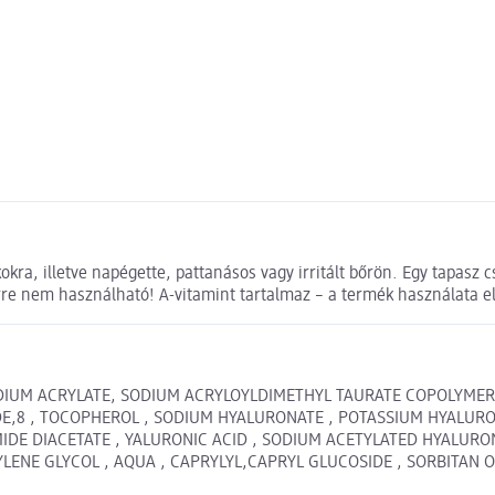
ra, illetve napégette, pattanásos vagy irritált bőrön. Egy tapasz c
 nem használható! A-vitamint tartalmaz – a termék használata előt
SODIUM ACRYLATE, SODIUM ACRYLOYLDIMETHYL TAURATE COPOLYME
TIDE,8 , TOCOPHEROL , SODIUM HYALURONATE , POTASSIUM HYALUR
E DIACETATE , YALURONIC ACID , SODIUM ACETYLATED HYALURONAT
UTYLENE GLYCOL , AQUA , CAPRYLYL,CAPRYL GLUCOSIDE , SORBITAN 