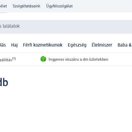
élet
Szolgáltatásaink
Ügyfélszolgálat
 találatok
lás
Haj
Férfi kozmetikumok
Egészség
Élelmiszer
Baba &
(1)
Ingyenes visszáru a dm üzletekben
zállítás
db