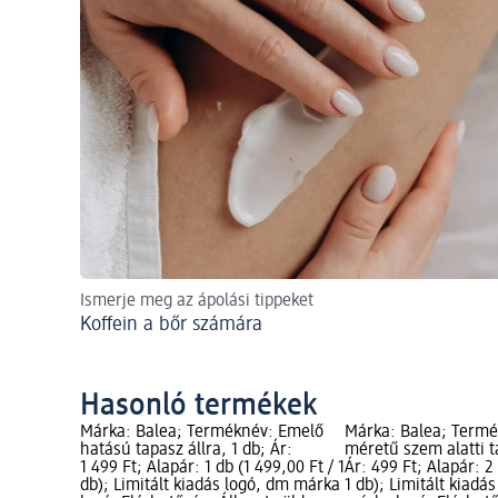
Ismerje meg az ápolási tippeket
Koffein a bőr számára
Hasonló termékek
Márka: Balea; Terméknév: Emelő
Márka: Balea; Termé
hatású tapasz állra, 1 db; Ár:
méretű szem alatti t
1 499 Ft; Alapár: 1 db (1 499,00 Ft / 1
Ár: 499 Ft; Alapár: 2
db); Limitált kiadás logó, dm márka
1 db); Limitált kiadá