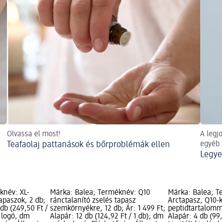
Olvassa el most!
A legj
Teafaolaj pattanások és bőrproblémák ellen
egyéb 
Legyen
knév: XL-
Márka: Balea; Terméknév: Q10
Márka: Balea; T
apaszok, 2 db;
ránctalanító zselés tapasz
Arctapasz, Q10-
 db (249,50 Ft /
szemkörnyékre, 12 db; Ár: 1 499 Ft;
peptidtartalomma
s logó, dm
Alapár: 12 db (124,92 Ft / 1 db); dm
Alapár: 4 db (99,