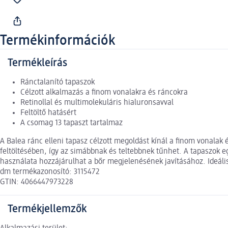
Termékinformációk
Termékleírás
Ránctalanító tapaszok
Célzott alkalmazás a finom vonalakra és ráncokra
Retinollal és multimolekuláris hialuronsavval
Feltöltő hatásért
A csomag 13 tapaszt tartalmaz
A Balea ránc elleni tapasz célzott megoldást kínál a finom vonalak 
feltöltésében, így az simábbnak és teltebbnek tűnhet. A tapaszok e
használata hozzájárulhat a bőr megjelenésének javításához. Ideális
dm termékazonosító: 3115472
GTIN: 4066447973228
Termékjellemzők