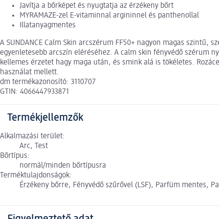
Javítja a bőrképet és nyugtatja az érzékeny bőrt
MYRAMAZE-zel E-vitaminnal argininnel és panthenollal
Illatanyagmentes
A SUNDANCE Calm Skin arcszérum FF50+ nagyon magas szintű, széle
egyenletesebb arcszín eléréséhez. A calm skin fényvédő szérum nyug
kellemes érzetet hagy maga után, és smink alá is tökéletes. Rozáceá
használat mellett.
dm termékazonosító: 3110707
GTIN: 4066447933871
Termékjellemzők
Alkalmazási terület:
Arc, Test
Bőrtípus:
normál/minden bőrtípusra
Terméktulajdonságok:
Érzékeny bőrre, Fényvédő szűrővel (LSF), Parfüm mentes, 