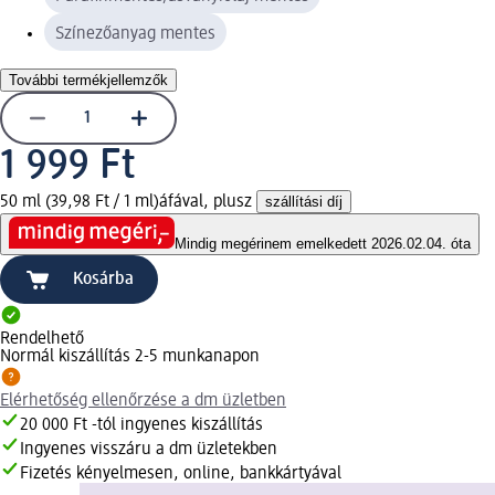
Színezőanyag mentes
További termékjellemzők
1 999 Ft
50 ml (39,98 Ft / 1 ml)
áfával, plusz
szállítási díj
Mindig megéri
nem emelkedett 2026.02.04. óta
Kosárba
Rendelhető
Normál kiszállítás 2-5 munkanapon
Elérhetőség ellenőrzése a dm üzletben
20 000 Ft -tól ingyenes kiszállítás
Ingyenes visszáru a dm üzletekben
Fizetés kényelmesen, online, bankkártyával