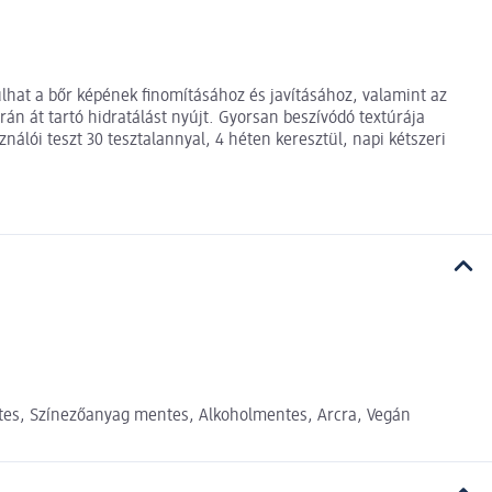
at a bőr képének finomításához és javításához, valamint az
án át tartó hidratálást nyújt. Gyorsan beszívódó textúrája
nálói teszt 30 tesztalannyal, 4 héten keresztül, napi kétszeri
es, Színezőanyag mentes, Alkoholmentes, Arcra, Vegán