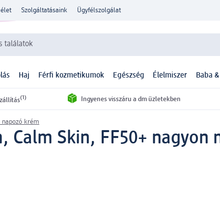
élet
Szolgáltatásaink
Ügyfélszolgálat
 találatok
lás
Haj
Férfi kozmetikumok
Egészség
Élelmiszer
Baba &
(1)
Ingyenes visszáru a dm üzletekben
zállítás
s napozó krém
, Calm Skin, FF50+ nagyon 