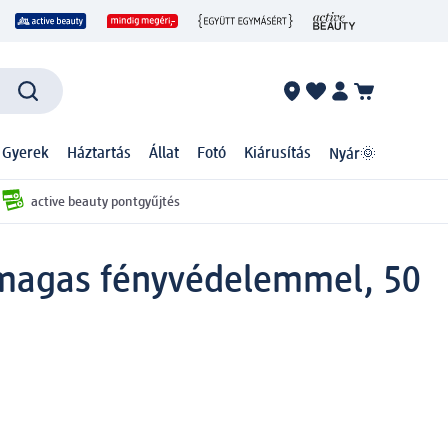
 Gyerek
Háztartás
Állat
Fotó
Kiárusítás
Nyár🌞
active beauty pontgyűjtés
magas fényvédelemmel, 50