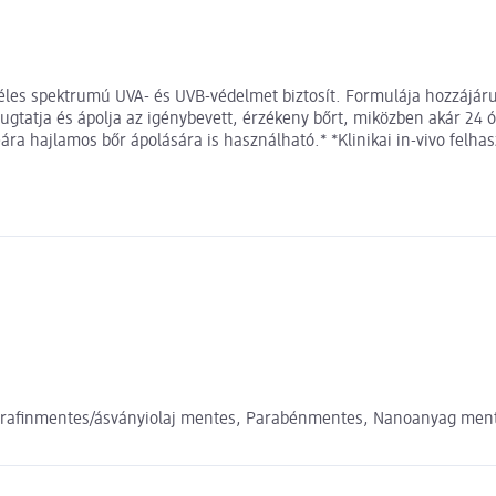
s spektrumú UVA- és UVB-védelmet biztosít. Formulája hozzájárulh
tatja és ápolja az igénybevett, érzékeny bőrt, miközben akár 24 ór
ra hajlamos bőr ápolására is használható.* *Klinikai in-vivo felhasz
Parafinmentes/ásványiolaj mentes, Parabénmentes, Nanoanyag ment