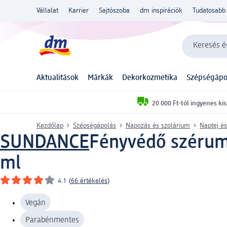
Vállalat
Karrier
Sajtószoba
dm inspirációk
Tudatosabb 
Keresés és
Aktualitások
Márkák
Dekorkozmetika
Szépségápo
20 000 Ft-tól ingyenes kis
Kezdőlap
Szépségápolás
Napozás és szolárium
Naptej é
SUNDANCE
Fényvédő szérum
ml
4.1
(
66 értékelés
)
Vegán
Parabénmentes