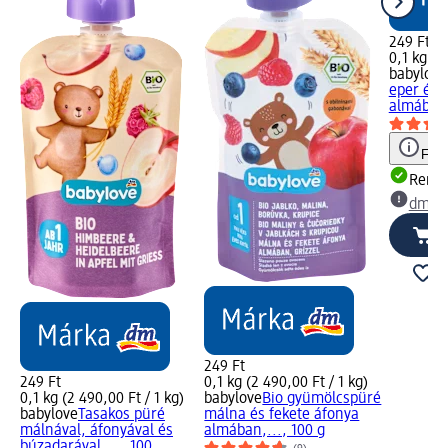
249 Ft
0,1 kg (2
babylove
eper és 
almában, 
Figy
Rende
dm üz
249 Ft
249 Ft
0,1 kg (2 490,00 Ft / 1 kg)
0,1 kg (2 490,00 Ft / 1 kg)
babylove
Bio gyümölcspüré
babylove
Tasakos püré
málna és fekete áfonya
málnával, áfonyával és
almában,..., 100 g
búzadarával,..., 100