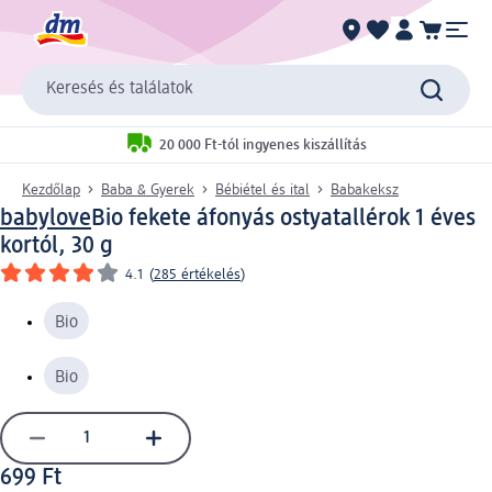
Keresés és találatok
20 000 Ft-tól ingyenes kiszállítás
Kezdőlap
Baba & Gyerek
Bébiétel és ital
Babakeksz
babylove
Bio fekete áfonyás ostyatallérok 1 éves
kortól, 30 g
4.1
(
285 értékelés
)
Bio
Bio
699 Ft