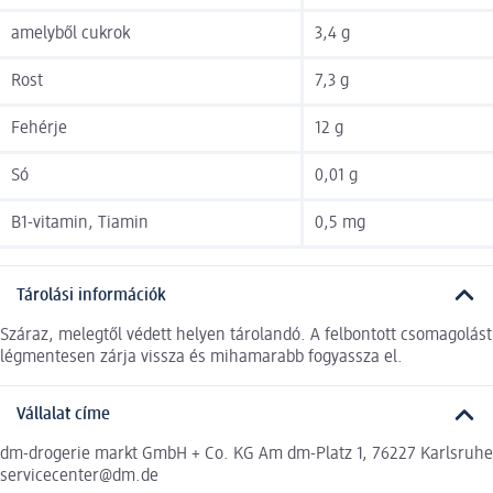
amelyből cukrok
3,4 g
Rost
7,3 g
Fehérje
12 g
Só
0,01 g
B1-vitamin, Tiamin
0,5 mg
Tárolási információk
Száraz, melegtől védett helyen tárolandó. A felbontott csomagolást
légmentesen zárja vissza és mihamarabb fogyassza el.
Vállalat címe
dm-drogerie markt GmbH + Co. KG Am dm-Platz 1, 76227 Karlsruhe
servicecenter@dm.de