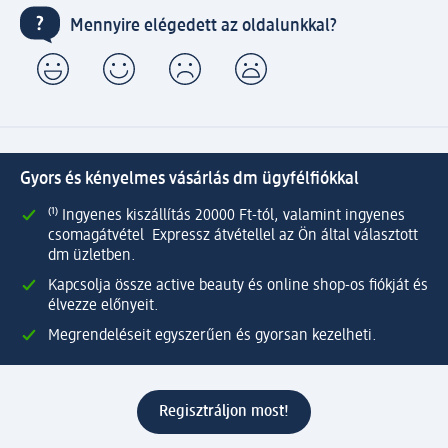
Mennyire elégedett az oldalunkkal?
Gyors és kényelmes vásárlás dm ügyfélfiókkal
⁽¹⁾ Ingyenes kiszállítás 20000 Ft-tól, valamint ingyenes
csomagátvétel Expressz átvétellel az Ön által választott
dm üzletben.
Kapcsolja össze active beauty és online shop-os fiókját és
élvezze előnyeit.
Megrendeléseit egyszerűen és gyorsan kezelheti.
Regisztráljon most!