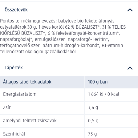
Összetevők
Pontos termékmegnevezés: babylove bio fekete áfonyás
ostyatallérok 30 g, 1 éves kortól 62 % BÚZALISZT*, 31 % TELJES
KIŐRLÉSŰ BÚZALISZT*, 6 % feketeáfonyalé-koncentrátum*,
napraforgóolaj*, emulgeálószer: napraforgó- lecitin*;
térfogatnövelő szer: nátrium-hidrogén-karbonát, B1-vitamin.
*ellenőrzött ökológiai gazdálkodásból.
Tápérték
Átlagos tápérték adatok
100 g-ban
Energiatartalom
1 664 kJ / 0 kcal
Zsír
3,4 g
amelyből telített zsírsavak
0,5 g
Szénhidrát
75 g