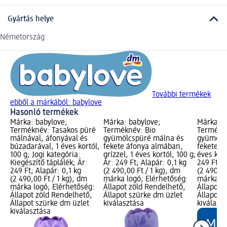
Gyártás helye
Németország
További termékek
ebből a márkából: babylove
Hasonló termékek
Márka: babylove;
Márka: babylove;
Márka: b
Terméknév: Tasakos püré
Terméknév: Bio
Termékné
málnával, áfonyával és
gyümölcspüré málna és
gyümölcs
búzadarával, 1 éves kortól,
fekete áfonya almában,
fekete á
100 g; Jogi kategória:
grízzel, 1 éves kortól, 100 g;
éves kort
Kiegészítő táplálék; Ár:
Ár: 249 Ft; Alapár: 0,1 kg
249 Ft; A
249 Ft; Alapár: 0,1 kg
(2 490,00 Ft / 1 kg); dm
(2 490,00
(2 490,00 Ft / 1 kg); dm
márka logó; Elérhetőség:
márka lo
márka logó; Elérhetőség:
Állapot zöld Rendelhető,
Állapot 
Állapot zöld Rendelhető,
Állapot szürke dm üzlet
Állapot 
Állapot szürke dm üzlet
kiválasztása
kiválasz
kiválasztása