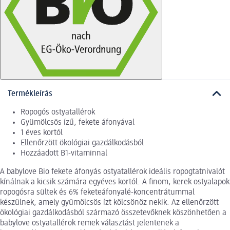
Termékleírás
Ropogós ostyatallérok
Gyümölcsös ízű, fekete áfonyával
1 éves kortól
Ellenőrzött ökológiai gazdálkodásból
Hozzáadott B1-vitaminnal
A babylove Bio fekete áfonyás ostyatallérok ideális ropogtatnivalót
kínálnak a kicsik számára egyéves kortól. A finom, kerek ostyalapok
ropogósra sültek és 6% feketeáfonyalé-koncentrátummal
készülnek, amely gyümölcsös ízt kölcsönöz nekik. Az ellenőrzött
ökológiai gazdálkodásból származó összetevőknek köszönhetően a
babylove ostyatallérok remek választást jelentenek a