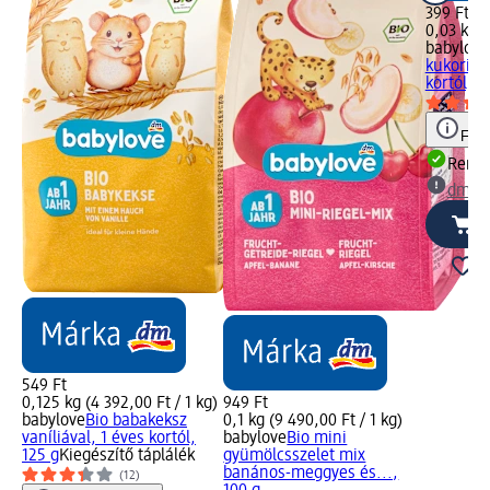
399 Ft
0,03 kg (
babylove
kukorica
kortól, 3
Figy
Rende
dm üz
549 Ft
0,125 kg (4 392,00 Ft / 1 kg)
949 Ft
babylove
Bio babakeksz
0,1 kg (9 490,00 Ft / 1 kg)
vaníliával, 1 éves kortól,
babylove
Bio mini
125 g
Kiegészítő táplálék
gyümölcsszelet mix
banános-meggyes és...,
(12)