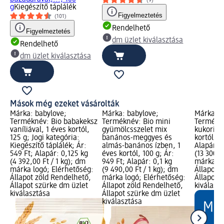
(9)
g
Kiegészítő táplálék
Figyelmeztetés
(101)
Rendelhető
Figyelmeztetés
dm üzlet kiválasztása
Rendelhető
dm üzlet kiválasztása
Mások még ezeket vásárolták
Márka: babylove;
Márka: babylove;
Márka: b
Terméknév: Bio babakeksz
Terméknév: Bio mini
Termékné
vaníliával, 1 éves kortól,
gyümölcsszelet mix
kukorica
125 g; Jogi kategória:
banános-meggyes és
kortól, 3
Kiegészítő táplálék; Ár:
almás-banános ízben, 1
Alapár: 
549 Ft; Alapár: 0,125 kg
éves kortól, 100 g; Ár:
(13 300,0
(4 392,00 Ft / 1 kg); dm
949 Ft; Alapár: 0,1 kg
márka lo
márka logó; Elérhetőség:
(9 490,00 Ft / 1 kg); dm
Állapot 
Állapot zöld Rendelhető,
márka logó; Elérhetőség:
Állapot 
Állapot szürke dm üzlet
Állapot zöld Rendelhető,
kiválasz
kiválasztása
Állapot szürke dm üzlet
kiválasztása