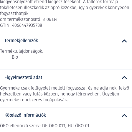
kiegyensúlyozott étrend kiegészítéseként. A tallérok formája
tökéletesen illeszkedik az apró kezekbe, így a gyerekek könnyedén
fogyaszthatják.
dm termékazonosító: 3106134
GTIN: 4066447935738
Termékjellemzők
Terméktulajdonságok:
Bio
Figyelmeztető adat
Gyermeke csak felügyelet mellett fogyassza, és ne adja neki fekvő
helyzetben vagy futás közben, nehogy félrenyeljen. Ügyeljen
gyermeke rendszeres fogápolására.
Kötelező információk
ÖKO ellenőrző szerv: DE-ÖKO-013, HU-ÖKO-01