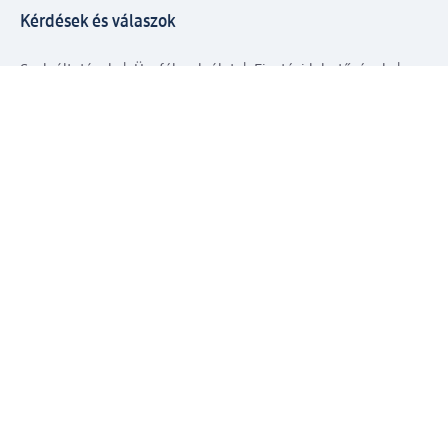
Kérdések és válaszok
Szolgáltatások
Ügyfélszolgálat
Fizetési lehetőségek
Szállítási és átvételi lehetőségek
Visszaküldés, visszatérítés
Hibás termék reklamáció
Csomagkövetés
Vállalatról
Vállalat
Vállalati felelősségvállalás
Karrier
Sajtószoba
Díjaink
Támogatási stratégia
Kiemelt kategóriáink
Díjak