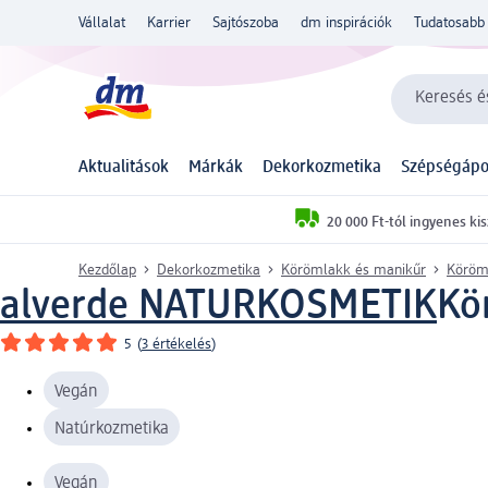
Vállalat
Karrier
Sajtószoba
dm inspirációk
Tudatosabb 
Keresés és
Aktualitások
Márkák
Dekorkozmetika
Szépségápo
20 000 Ft-tól ingyenes kis
Kezdőlap
Dekorkozmetika
Körömlakk és manikűr
Köröm
alverde NATURKOSMETIK
Kö
5
(
3 értékelés
)
Vegán
Natúrkozmetika
Vegán