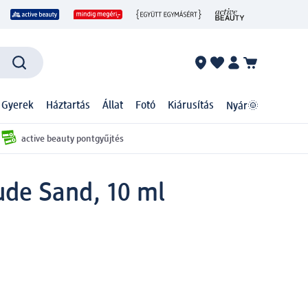
 Gyerek
Háztartás
Állat
Fotó
Kiárusítás
Nyár🌞
active beauty pontgyűjtés
ude Sand, 10 ml