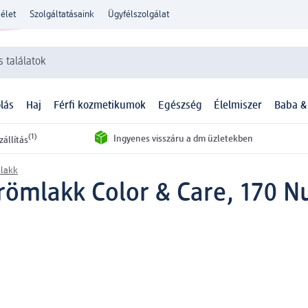
élet
Szolgáltatásaink
Ügyfélszolgálat
 találatok
lás
Haj
Férfi kozmetikumok
Egészség
Élelmiszer
Baba &
(1)
Ingyenes visszáru a dm üzletekben
zállítás
lakk
römlakk Color & Care, 170 N