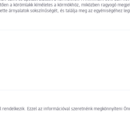
etően a körömlakk kíméletes a körmökhöz, miközben ragyogó megjel
lette árnyalatok sokszínűségét, és találja meg az egyéniségéhez legi
 rendelkezik. Ezzel az információval szeretnénk megkönnyíteni Önn