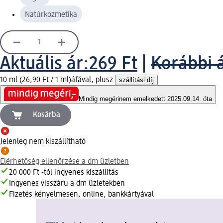
Natúrkozmetika
Aktuális ár:
269 Ft
|
Korábbi á
10 ml (26,90 Ft / 1 ml)
áfával, plusz
szállítási díj
Mindig megéri
nem emelkedett 2025.09.14. óta
Kosárba
Jelenleg nem kiszállítható
Elérhetőség ellenőrzése a dm üzletben
20 000 Ft -tól ingyenes kiszállítás
Ingyenes visszáru a dm üzletekben
Fizetés kényelmesen, online, bankkártyával