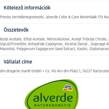
Kötelező információk
Pontos termékmegnevezés: alverde Color & Care körömlakk 170 N
Összetevők
Butyl Acetate, Ethyl Acetate, Nitrocellulose, Acetyl Tributyl Citra
Glycol/Trimellitic Anhydride Copolymer, Alcohol Denat., Isopropyl 
Mannitol, Polygonum Fagopyrum Seed Extract, Kaolin, Diatomaceous E
Vállalat címe
dm-drogerie markt GmbH + Co. KG Am dm-Platz 1, 76227 Karlsruh