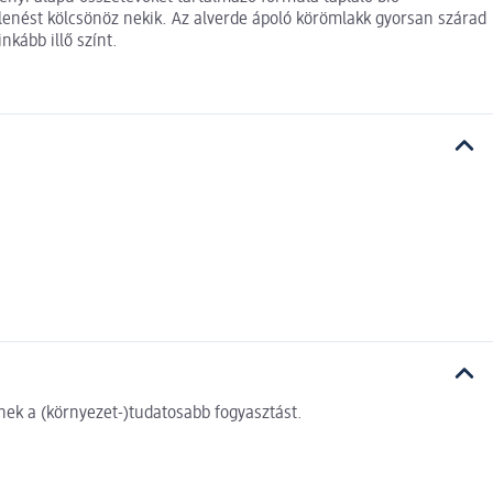
enést kölcsönöz nekik. Az alverde ápoló körömlakk gyorsan szárad
nkább illő színt.
ek a (környezet-)tudatosabb fogyasztást.