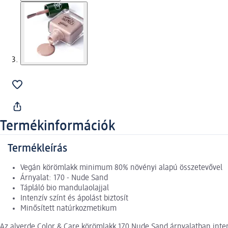
Termékinformációk
Termékleírás
Vegán körömlakk minimum 80% növényi alapú összetevővel
Árnyalat: 170 - Nude Sand
Tápláló bio mandulaolajjal
Intenzív színt és ápolást biztosít
Minősített natúrkozmetikum
Az alverde Color & Care körömlakk 170 Nude Sand árnyalatban inten