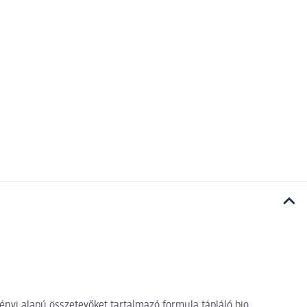
nyi alapú összetevőket tartalmazó formula tápláló bio