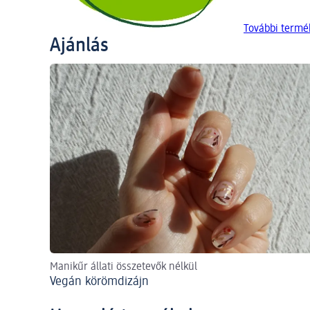
További termé
Ajánlás
Manikűr állati összetevők nélkül
Vegán körömdizájn