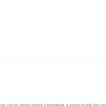
zív színt és ápolást biztosít a körmöknek. A minimum 80%-ban növé