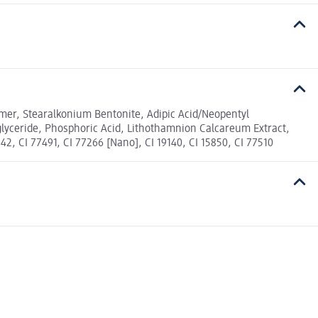
olymer, Stearalkonium Bentonite, Adipic Acid/Neopentyl
riglyceride, Phosphoric Acid, Lithothamnion Calcareum Extract,
2, CI 77491, CI 77266 [Nano], CI 19140, CI 15850, CI 77510