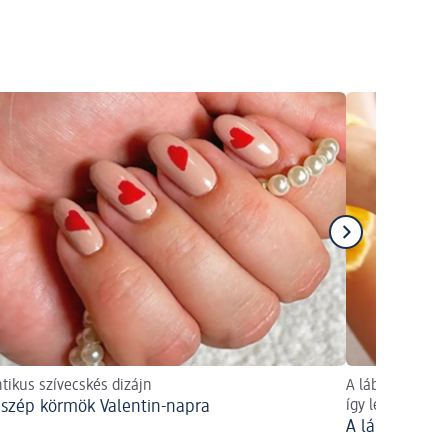
ikus szívecskés dizájn
A lábkörmök la
szép körmök Valentin-napra
így lesz tökélet
A lábkörmök 