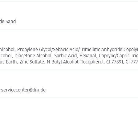
ude Sand
te, Alcohol, Propylene Glycol/Sebacic Acid/Trimellitic Anhydride Cop
Alcohol, Diacetone Alcohol, Sorbic Acid, Hexanal, Caprylic/Capric T
arth, Zinc Sulfate, N-Butyl Alcohol, Tocopherol, CI 77891, CI 7774
e servicecenter@dm.de