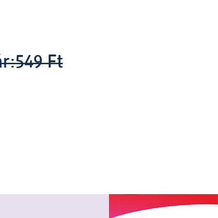
r:
549 Ft