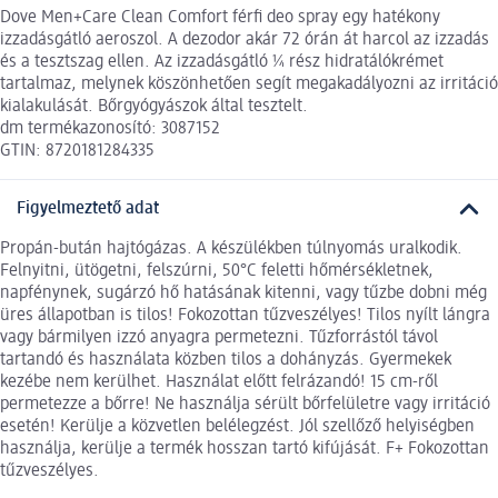
Dove Men+Care Clean Comfort férfi deo spray egy hatékony
izzadásgátló aeroszol. A dezodor akár 72 órán át harcol az izzadás
és a tesztszag ellen. Az izzadásgátló ¼ rész hidratálókrémet
tartalmaz, melynek köszönhetően segít megakadályozni az irritáció
kialakulását. Bőrgyógyászok által tesztelt.
dm termékazonosító: 3087152
GTIN: 8720181284335
Figyelmeztető adat
Propán-bután hajtógázas. A készülékben túlnyomás uralkodik.
Felnyitni, ütögetni, felszúrni, 50°C feletti hőmérsékletnek,
napfénynek, sugárzó hő hatásának kitenni, vagy tűzbe dobni még
üres állapotban is tilos! Fokozottan tűzveszélyes! Tilos nyílt lángra
vagy bármilyen izzó anyagra permetezni. Tűzforrástól távol
tartandó és használata közben tilos a dohányzás. Gyermekek
kezébe nem kerülhet. Használat előtt felrázandó! 15 cm-ről
permetezze a bőrre! Ne használja sérült bőrfelületre vagy irritáció
esetén! Kerülje a közvetlen belélegzést. Jól szellőző helyiségben
használja, kerülje a termék hosszan tartó kifújását. F+ Fokozottan
tűzveszélyes.