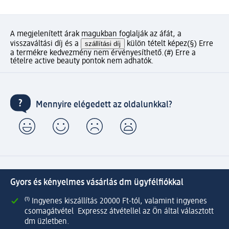
A megjelenített árak magukban foglalják az áfát, a
visszaváltási díj és a
szállítási díj
külön tételt képez
(§) Erre
a termékre kedvezmény nem érvényesíthető.
(#) Erre a
tételre active beauty pontok nem adhatók.
Mennyire elégedett az oldalunkkal?
Gyors és kényelmes vásárlás dm ügyfélfiókkal
⁽¹⁾ Ingyenes kiszállítás 20000 Ft-tól, valamint ingyenes
csomagátvétel Expressz átvétellel az Ön által választott
dm üzletben.