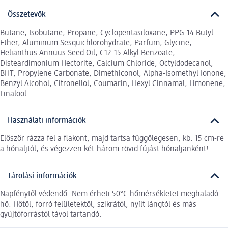
Összetevők
Butane, Isobutane, Propane, Cyclopentasiloxane, PPG-14 Butyl
Ether, Aluminum Sesquichlorohydrate, Parfum, Glycine,
Helianthus Annuus Seed Oil, C12-15 Alkyl Benzoate,
Disteardimonium Hectorite, Calcium Chloride, Octyldodecanol,
BHT, Propylene Carbonate, Dimethiconol, Alpha-Isomethyl Ionone,
Benzyl Alcohol, Citronellol, Coumarin, Hexyl Cinnamal, Limonene,
Linalool
Használati információk
Először rázza fel a flakont, majd tartsa függőlegesen, kb. 15 cm-re
a hónaljtól, és végezzen két-három rövid fújást hónaljanként!
Tárolási információk
Napfénytől védendő. Nem érheti 50°C hőmérsékletet meghaladó
hő. Hőtől, forró felületektől, szikrától, nyílt lángtól és más
gyújtóforrástól távol tartandó.