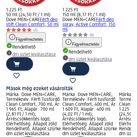
1 225 Ft
1 225 Ft
50 ml (24,50 Ft / 1 ml)
150 ml (8,17 Ft / 1 ml)
Dove MEN+CARE
Férfi deo
Dove MEN+CARE
Férfi deo
stift Clean Comfort, 50 ml
spray, Active Comfort, 150
ml
(2)
(0)
Figyelmeztetés
Figyelmeztetés
Rendelhető
Rendelhető
dm üzlet kiválasztása
dm üzlet kiválasztása
Mások még ezeket vásárolták
Márka: Dove MEN+CARE;
Márka: Dove MEN+CARE;
Márka: 
Terméknév: Férfi Tusfürdő
Terméknév: Férfi tusfürdő
Terméknév
Clean Comfort, 700 ml; Ár:
Clean Comfort, 400 ml; Ár:
Clean Co
1 965 Ft; Alapár: 700 ml
1 609 Ft; Alapár: 400 ml
1 225 Ft;
(2,81 Ft / 1 ml);
(4,02 Ft / 1 ml);
(24,50 Ft
Árréscsökkentés logó;
Árréscsökkentés logó;
Árréscsö
Elérhetőség: Állapot zöld
Elérhetőség: Állapot zöld
Elérhető
Rendelhető, Állapot szürke
Rendelhető, Állapot szürke
Rendelhe
dm üzlet kiválasztása
dm üzlet kiválasztása
dm üzlet