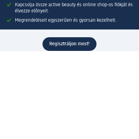
Kapcsolja össze active beauty és online shop-os fiókját és
élvezze előnyeit.
Megrendeléseit egyszerűen és gyorsan kezelheti.
Regisztráljon most!
Kérdések és válaszok
Szolgáltatások
Ügyfélszolgálat
Fizetési lehetőségek
Szállítási és átvételi lehetőségek
Visszaküldés, visszatérítés
Hibás termék reklamáció
Csomagkövetés
Vállalatról
Vállalat
Vállalati felelősségvállalás
Karrier
Sajtószoba
Díjaink
Támogatási stratégia