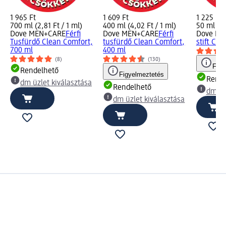
1 965 Ft
1 609 Ft
1 225 Ft
700 ml (2,81 Ft / 1 ml)
400 ml (4,02 Ft / 1 ml)
50 ml (24
Dove MEN+CARE
Férfi
Dove MEN+CARE
Férfi
Dove ME
Tusfürdő Clean Comfort,
tusfürdő Clean Comfort,
stift Cl
700 ml
400 ml
(8)
(130)
Figy
Rendelhető
Figyelmeztetés
Rende
dm üzlet kiválasztása
Rendelhető
dm üz
dm üzlet kiválasztása