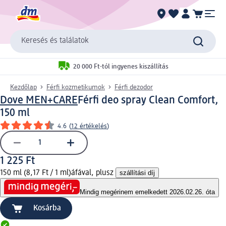
Keresés és találatok
20 000 Ft-tól ingyenes kiszállítás
Kezdőlap
Férfi kozmetikumok
Férfi dezodor
Dove MEN+CARE
Férfi deo spray Clean Comfort,
150 ml
4.6
(
12 értékelés
)
1 225 Ft
150 ml (8,17 Ft / 1 ml)
áfával, plusz
szállítási díj
Mindig megéri
nem emelkedett 2026.02.26. óta
Kosárba