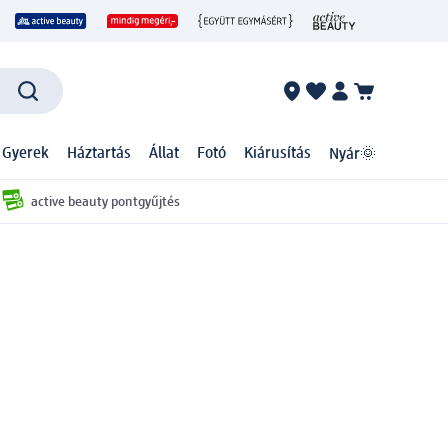
 Gyerek
Háztartás
Állat
Fotó
Kiárusítás
Nyár🌞
active beauty pontgyűjtés