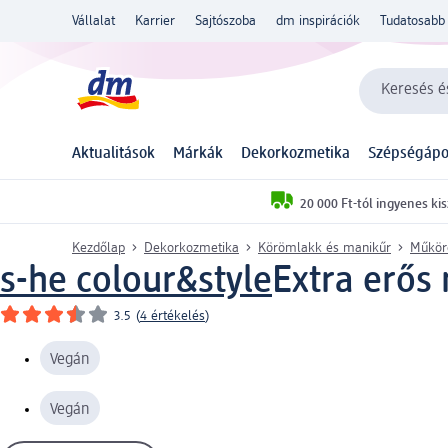
Vállalat
Karrier
Sajtószoba
dm inspirációk
Tudatosabb 
Keresés és
Aktualitások
Márkák
Dekorkozmetika
Szépségápo
20 000 Ft-tól ingyenes kis
Kezdőlap
Dekorkozmetika
Körömlakk és manikűr
Műkö
s-he colour&style
Extra erős
3.5
(
4 értékelés
)
Vegán
Vegán