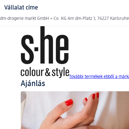
Vállalat címe
dm-drogerie markt GmbH + Co. KG Am dm-Platz 1, 76227 Karlsruh
További termékek ebből a márká
Ajánlás