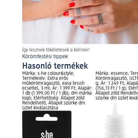
Így lesznek tökéletesek a körmei!
Körömfestési tippek
Hasonló termékek
Márka: s-he colour&style;
Márka: essence; Te
Terméknév: Extra erős
Körömragasztó, ULT
műkörömragasztó, easy brush
g; Ár: 1 249 Ft; Alapá
ecsettel, 3 ml; Ár: 1 399 Ft; Alapár:
(156,13 Ft / 1 g); Elé
1 db (1 399,00 Ft / 1 db); dm márka
Állapot zöld Rendelh
logó; Elérhetőség: Állapot zöld
szürke dm üzlet kivá
Rendelhető, Állapot szürke dm
üzlet kiválasztása