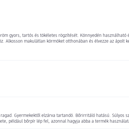
öm gyors, tartós és tökéletes rögzítését. Könnyedén használható és
höz. Alkosson makulátlan körmöket otthonában és élvezze az ápolt k
ragad. Gyermekektől elzárva tartandó. Bőrirritáló hatású. Súlyos sz
nete, például bőrpír lép fel, azonnal hagyja abba a termék használat