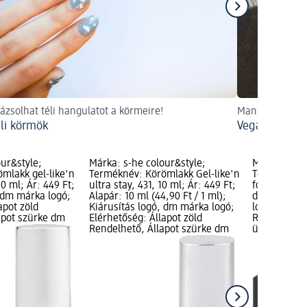
rázsolhat téli hangulatot a körmeire!
Manikűr állati 
éli körmök
Vegán körömd
ur&style;
Márka: s-he colour&style;
Márka: s-he
mlakk gel-like'n
Terméknév: Körömlakk Gel-like'n
Terméknév:
10 ml; Ár: 449 Ft;
ultra stay, 431, 10 ml; Ár: 449 Ft;
forma, 24 db
, dm márka logó;
Alapár: 10 ml (44,90 Ft / 1 ml);
db (1 549,00
apot zöld
Kiárusítás logó, dm márka logó;
logó; Elérhe
apot szürke dm
Elérhetőség: Állapot zöld
Rendelhető,
Rendelhető, Állapot szürke dm
üzlet kivála