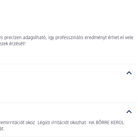
 precízen adagolható, így professzinális eredményt érhet el vele
ezek érzését!
emirritációt okoz. Légúti irritációt okozhat. HA BŐRRE KERÜL:
át.