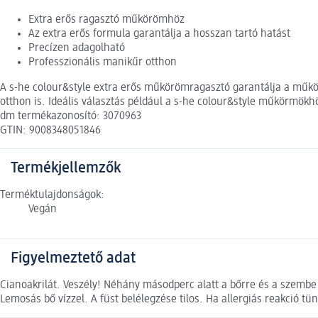
Extra erős ragasztó műkörömhöz
Az extra erős formula garantálja a hosszan tartó hatást
Precízen adagolható
Professzionális manikűr otthon
A s-he colour&style extra erős műkörömragasztó garantálja a műkör
otthon is. Ideális választás például a s-he colour&style műkörmök
dm termékazonosító: 3070963
GTIN: 9008348051846
Termékjellemzők
Terméktulajdonságok:
Vegán
Figyelmeztető adat
Cianoakrilát. Veszély! Néhány másodperc alatt a bőrre és a szembe 
Lemosás bő vízzel. A füst belélegzése tilos. Ha allergiás reakció tü