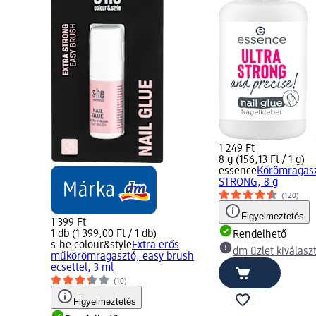
1 249 Ft
8 g (156,13 Ft / 1 g)
essence
Körömragasz
STRONG, 8 g
(120)
Figyelmeztetés
1 399 Ft
1 db (1 399,00 Ft / 1 db)
Rendelhető
s-he colour&style
Extra erős
dm üzlet kiválasz
műkörömragasztó, easy brush
ecsettel, 3 ml
(10)
Figyelmeztetés