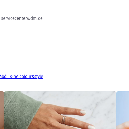
e servicecenter@dm.de
ból: s-he colour&style