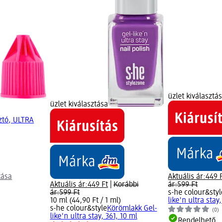
üzlet kiválasztá
üzlet kiválasztása
tó, ULTRA
tása
Aktuális ár:
449 
Aktuális ár:
449 Ft
|
Korábbi
ár:
599 Ft
ár:
599 Ft
s-he colour&styl
10 ml (44,90 Ft / 1 ml)
like'n ultra stay
s-he colour&style
Körömlakk Gel-
(0)
like'n ultra stay, 361, 10 ml
Rendelhető