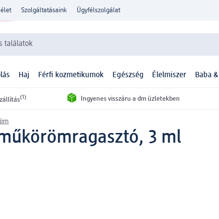
élet
Szolgáltatásaink
Ügyfélszolgálat
 találatok
lás
Haj
Férfi kozmetikumok
Egészség
Élelmiszer
Baba &
(1)
Ingyenes visszáru a dm üzletekben
zállítás
röm
 műkörömragasztó, 3 ml