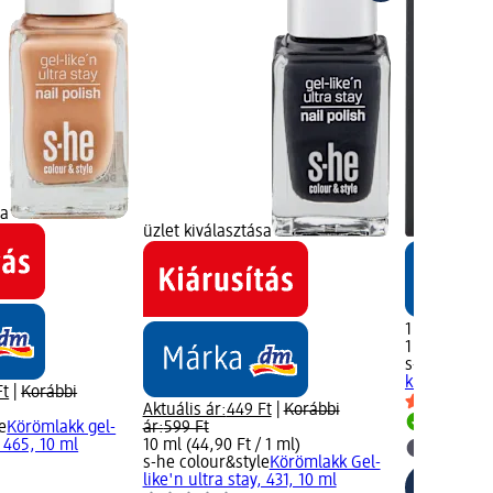
sa
üzlet kiválasztása
1 549 Ft
1 db (1 549,0
s-he colour
klasszikus 
Ft
|
Korábbi
Aktuális ár:
449 Ft
|
Korábbi
e
Körömlakk gel-
ár:
599 Ft
Rendelh
, 465, 10 ml
10 ml (44,90 Ft / 1 ml)
dm üzlet
s-he colour&style
Körömlakk Gel-
like'n ultra stay, 431, 10 ml