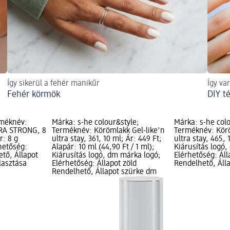
Így sikerül a fehér manikűr
Így va
Fehér körmök
DIY t
rméknév:
Márka: s-he colour&style;
Márka: s-he colo
RA STRONG, 8
Terméknév: Körömlakk Gel-like'n
Terméknév: Körö
r: 8 g
ultra stay, 361, 10 ml; Ár: 449 Ft;
ultra stay, 465, 
rhetőség:
Alapár: 10 ml (44,90 Ft / 1 ml);
Kiárusítás logó
ető, Állapot
Kiárusítás logó, dm márka logó;
Elérhetőség: Áll
lasztása
Elérhetőség: Állapot zöld
Rendelhető, Áll
Rendelhető, Állapot szürke dm