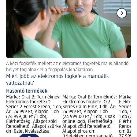
A kézi fogkefék mellett az elektromos fogkefék ma is állandó
Rö
helyet foglalnak el a fogápolás kínálatában.
Me
Miért jobb az elektromos fogkefe a manuális
változatnál?
Hasonló termékek
Márka: Oral-B; Terméknév:
Márka: Oral-B; Terméknév:
Márka: O
Elektromos fogkefe iO
Elektromos fogkefe iO 2
Elektrom
Series 2 Forest Green, 1 db;
Series Calm Pink, 1 db; Ár:
Series 2 
Ár: 24 999 Ft; Alapár: 1 db
24 999 Ft; Alapár: 1 db
1 db; Ár:
(24 999,00 Ft / 1 db);
(24 999,00 Ft / 1 db); Csak
1 db (27 
Elérhetőség: Állapot zöld
online logó; Elérhetőség:
Elérhető
Rendelhető, Állapot szürke
Állapot zöld Rendelhető,
Rendelhe
dm üzlet kiválasztása
Állapot piros dm
dm üzlet
üzletekben nem kapható
27 999 F