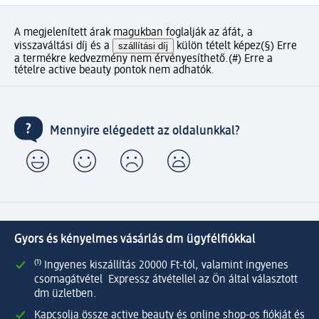
A megjelenített árak magukban foglalják az áfát, a
visszaváltási díj és a
szállítási díj
külön tételt képez
(§) Erre
a termékre kedvezmény nem érvényesíthető.
(#) Erre a
tételre active beauty pontok nem adhatók.
Mennyire elégedett az oldalunkkal?
Gyors és kényelmes vásárlás dm ügyfélfiókkal
⁽¹⁾ Ingyenes kiszállítás 20000 Ft-tól, valamint ingyenes
csomagátvétel Expressz átvétellel az Ön által választott
dm üzletben.
Kapcsolja össze active beauty és online shop-os fiókját és