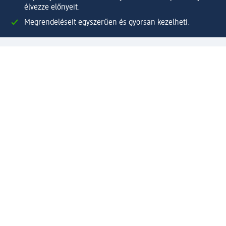
élvezze előnyeit.
Megrendeléseit egyszerűen és gyorsan kezelheti.
Regisztráljon most!
Kérdések és válaszok
Szolgáltatások
Ügyfélszolgálat
Fizetési lehetőségek
Szállítási és átvételi lehetőségek
Visszaküldés, visszatérítés
Hibás termék reklamáció
Csomagkövetés
Vállalatról
Vállalat
Vállalati felelősségvállalás
Karrier
Sajtószoba
Díjaink
Támogatási stratégia
Kiemelt kategóriáink