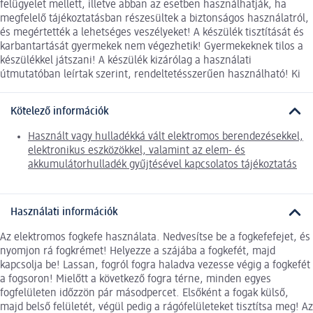
felügyelet mellett, illetve abban az esetben használhatják, ha
megfelelő tájékoztatásban részesültek a biztonságos használatról,
és megértették a lehetséges veszélyeket! A készülék tisztítását és
karbantartását gyermekek nem végezhetik! Gyermekeknek tilos a
készülékkel játszani! A készülék kizárólag a használati
útmutatóban leírtak szerint, rendeltetésszerűen használható! Ki
Kötelező információk
Használt vagy hulladékká vált elektromos berendezésekkel,
elektronikus eszközökkel, valamint az elem- és
akkumulátorhulladék gyűjtésével kapcsolatos tájékoztatás
Használati információk
Az elektromos fogkefe használata. Nedvesítse be a fogkefefejet, és
nyomjon rá fogkrémet! Helyezze a szájába a fogkefét, majd
kapcsolja be! Lassan, fogról fogra haladva vezesse végig a fogkefét
a fogsoron! Mielőtt a következő fogra térne, minden egyes
fogfelületen időzzön pár másodpercet. Elsőként a fogak külső,
majd belső felületét, végül pedig a rágófelületeket tisztítsa meg! Az