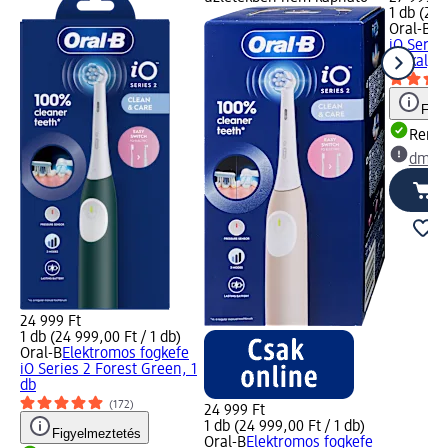
1 db (27 
Oral-B
El
iO Series
tokkal, 1
Figy
Rende
dm üz
24 999 Ft
1 db (24 999,00 Ft / 1 db)
Oral-B
Elektromos fogkefe
iO Series 2 Forest Green, 1
db
(172)
24 999 Ft
1 db (24 999,00 Ft / 1 db)
Figyelmeztetés
Oral-B
Elektromos fogkefe