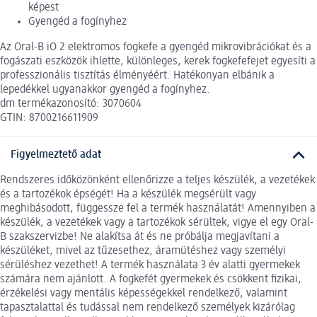
képest
Gyengéd a fogínyhez
Az Oral-B iO 2 elektromos fogkefe a gyengéd mikrovibrációkat és a
fogászati eszközök ihlette, különleges, kerek fogkefefejet egyesíti a
professzionális tisztítás élményéért. Hatékonyan elbánik a
lepedékkel ugyanakkor gyengéd a fogínyhez.
dm termékazonosító: 3070604
GTIN: 8700216611909
Figyelmeztető adat
Rendszeres időközönként ellenőrizze a teljes készülék, a vezetékek
és a tartozékok épségét! Ha a készülék megsérült vagy
meghibásodott, függessze fel a termék használatát! Amennyiben a
készülék, a vezetékek vagy a tartozékok sérültek, vigye el egy Oral-
B szakszervizbe! Ne alakítsa át és ne próbálja megjavítani a
készüléket, mivel az tűzesethez, áramütéshez vagy személyi
sérüléshez vezethet! A termék használata 3 év alatti gyermekek
számára nem ajánlott. A fogkefét gyermekek és csökkent fizikai,
érzékelési vagy mentális képességekkel rendelkező, valamint
tapasztalattal és tudással nem rendelkező személyek kizárólag