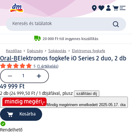
Keresés és találatok
20 000 Ft-tól ingyenes kiszállítás
Kezdőlap
Egészség
Szájápolás
Elektromos fogkefe
Oral-B
Elektromos fogkefe iO Series 2 duo, 2 db
5
(
1 értékelés
)
49 999 Ft
2 db (24 999,50 Ft / 1 db)
áfával, plusz
szállítási díj
Mindig megéri
nem emelkedett 2025.05.17. óta
Kosárba
Rendelhető