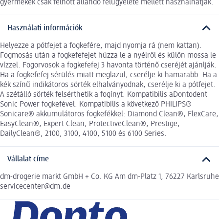
gyermekek csak felnőtt állandó felügyelete mellett használhatják.
Használati információk
Helyezze a pótfejet a fogkefére, majd nyomja rá (nem kattan).
Fogmosás után a fogkefefejet húzza le a nyélről és külön mossa le
vízzel. Fogorvosok a fogkefefej 3 havonta történő cseréjét ajánlják.
Ha a fogkefefej sérülés miatt meglazul, cserélje ki hamarabb. Ha a
kék színű indikátoros sörték elhalványodnak, cserélje ki a pótfejet.
A szétálló sörték felsérthetik a fogínyt. Kompatibilis aDontodent
Sonic Power fogkefével. Kompatibilis a következő PHILIPS®
Sonicare® akkumulátoros fogkefékkel: Diamond Clean®, FlexCare,
EasyClean®, Expert Clean, ProtectiveClean®, Prestige,
DailyClean®, 2100, 3100, 4100, 5100 és 6100 Series.
Vállalat címe
dm-drogerie markt GmbH + Co. KG Am dm-Platz 1, 76227 Karlsruhe
servicecenter@dm.de