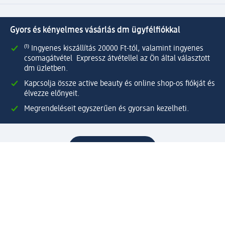
Gyors és kényelmes vásárlás dm ügyfélfiókkal
⁽¹⁾ Ingyenes kiszállítás 20000 Ft-tól, valamint ingyenes
csomagátvétel Expressz átvétellel az Ön által választott
dm üzletben.
Kapcsolja össze active beauty és online shop-os fiókját és
élvezze előnyeit.
Megrendeléseit egyszerűen és gyorsan kezelheti.
Regisztráljon most!
Kérdések és válaszok
Szolgáltatások
Ügyfélszolgálat
Fizetési lehetőségek
Szállítási és átvételi lehetőségek