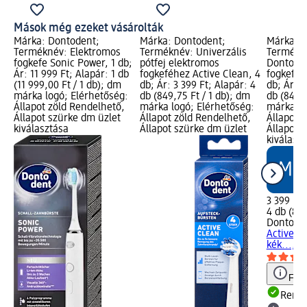
Mások még ezeket vásárolták
Márka: Dontodent;
Márka: Dontodent;
Márka: D
Terméknév: Elektromos
Terméknév: Univerzális
Termékné
fogkefe Sonic Power, 1 db;
pótfej elektromos
Dontoden
Ár: 11 999 Ft; Alapár: 1 db
fogkeféhez Active Clean, 4
fogkeféh
(11 999,00 Ft / 1 db); dm
db; Ár: 3 399 Ft; Alapár: 4
db; Ár: 3
márka logó; Elérhetőség:
db (849,75 Ft / 1 db); dm
db (849,7
Állapot zöld Rendelhető,
márka logó; Elérhetőség:
márka lo
Állapot szürke dm üzlet
Állapot zöld Rendelhető,
Állapot 
kiválasztása
Állapot szürke dm üzlet
Állapot 
kiválasz
3 399 Ft
4 db (849
Dontode
Active Y
kék..., 4
Figy
Rende