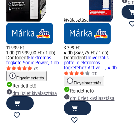
dm üz
kiválasztása
11 999 Ft
3 399 Ft
1 db (11 999,00 Ft / 1 db)
4 db (849,75 Ft / 1 db)
Dontodent
Elektromos
Dontodent
Univerzális
fogkefe Sonic Power, 1 db
pótfej elektromos
fogkeféhez Active..., 4 db
(7)
(71)
Figyelmeztetés
Figyelmeztetés
Rendelhető
Rendelhető
dm üzlet kiválasztása
dm üzlet kiválasztása