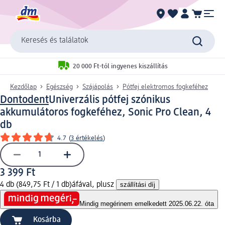
Keresés és találatok
20 000 Ft-tól ingyenes kiszállítás
Kezdőlap
Egészség
Szájápolás
Pótfej elektromos fogkeféhez
Dontodent
Univerzális pótfej szónikus
akkumulátoros fogkeféhez, Sonic Pro Clean, 4
db
4.7
(
3 értékelés
)
3 399 Ft
4 db (849,75 Ft / 1 db)
áfával, plusz
szállítási díj
Mindig megéri
nem emelkedett 2025.06.22. óta
Kosárba