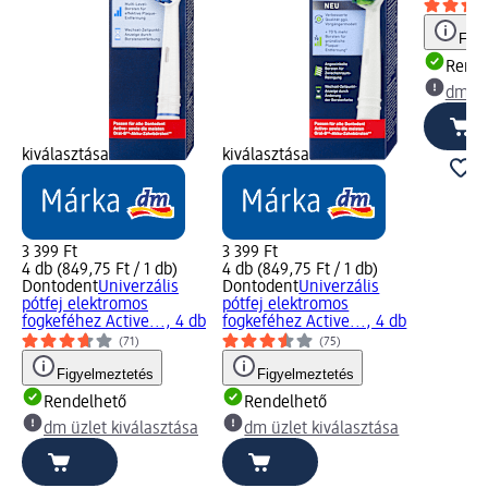
Figy
Rende
dm üz
kiválasztása
kiválasztása
3 399 Ft
3 399 Ft
4 db (849,75 Ft / 1 db)
4 db (849,75 Ft / 1 db)
Dontodent
Univerzális
Dontodent
Univerzális
pótfej elektromos
pótfej elektromos
fogkeféhez Active..., 4 db
fogkeféhez Active..., 4 db
(71)
(75)
Figyelmeztetés
Figyelmeztetés
Rendelhető
Rendelhető
dm üzlet kiválasztása
dm üzlet kiválasztása