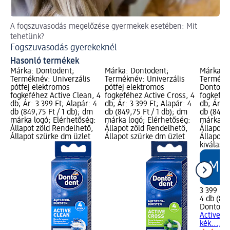
A fogszuvasodás megelőzése gyermekek esetében: Mit
A 
tehetünk?
fo
Fogszuvasodás gyerekeknél
Ti
Hasonló termékek
Márka: Dontodent;
Márka: Dontodent;
Márka: D
Terméknév: Univerzális
Terméknév: Univerzális
Termékné
pótfej elektromos
pótfej elektromos
Dontoden
fogkeféhez Active Clean, 4
fogkeféhez Active Cross, 4
fogkeféh
db; Ár: 3 399 Ft; Alapár: 4
db; Ár: 3 399 Ft; Alapár: 4
db; Ár: 3
db (849,75 Ft / 1 db); dm
db (849,75 Ft / 1 db); dm
db (849,7
márka logó; Elérhetőség:
márka logó; Elérhetőség:
márka lo
Állapot zöld Rendelhető,
Állapot zöld Rendelhető,
Állapot 
Állapot szürke dm üzlet
Állapot szürke dm üzlet
Állapot 
kiválasz
3 399 Ft
4 db (849
Dontode
Active Y
kék..., 4