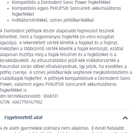
Kompatibilis a Dontodent Sonic Power fogkefékkel
Kompatibilis egyes PHILIPS® Sonicare® akkumulátoros
fogkefékkel
Indikátorsörtékkel, színes jelölőkarikákkal
A Dontodent pótfejek ötször alaposabb fogmosást tesznek
lehetővé, mint a hagyományos fogkefék (in-vitro vizsgálat
igazolja). A lekerekített sörték kímélik a fogakat és a fogínyt,
miközben a többszintű sörték követik a fogak kontúrját, ezáltal
alaposan tisztítja meg a fogak felszínét és a fogközöket is a
lerakódásoktól. Az elhasználódást jelző kék indikátorsörték a
használat során idővel elhalványodnak, így jelzik, ha esedékes a
pótfej cseréje. A színes jelölőkarikák segítenek megkülönböztetni a
családtagok fogkeféit. A pótfejek kompatibilisek a Dontodent Sonic
Power, valamint egyes PHILIPS® Sonicare® akkumulátoros
fogkefékkel is.
dm termékazonosító: 3068131
GTIN: 4067796147902
Figyelmeztető adat
4 év alatti gyermekek számára nem alkalmas. 8 évnél fiatalabb