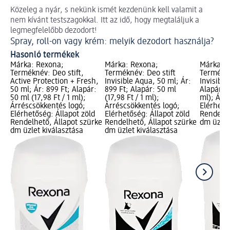
Közeleg a nyár, s nekünk ismét kezdenünk kell valamit a
Eg
nem kívánt testszagokkal. Itt az idő, hogy megtaláljuk a
De
legmegfelelőbb dezodort!
Spray, roll-on vagy krém: melyik dezodort használja?
Hasonló termékek
Márka: Rexona;
Márka: Rexona;
Márka: 
Terméknév: Deo stift,
Terméknév: Deo stift
Termékné
Active Protection + Fresh,
Invisible Aqua, 50 ml; Ár:
Invisible
50 ml; Ár: 899 Ft; Alapár:
899 Ft; Alapár: 50 ml
Alapár: 5
50 ml (17,98 Ft / 1 ml);
(17,98 Ft / 1 ml);
ml); Árr
Árréscsökkentés logó;
Árréscsökkentés logó;
Elérhető
Elérhetőség: Állapot zöld
Elérhetőség: Állapot zöld
Rendelhe
Rendelhető, Állapot szürke
Rendelhető, Állapot szürke
dm üzlet
dm üzlet kiválasztása
dm üzlet kiválasztása