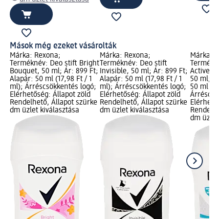
Mások még ezeket vásárolták
Márka: Rexona;
Márka: Rexona;
Márka: 
Terméknév: Deo stift Bright
Terméknév: Deo stift
Termékné
Bouquet, 50 ml; Ár: 899 Ft;
Invisible, 50 ml; Ár: 899 Ft;
Active P
Alapár: 50 ml (17,98 Ft / 1
Alapár: 50 ml (17,98 Ft / 1
50 ml; Ár
ml); Árréscsökkentés logó;
ml); Árréscsökkentés logó;
50 ml (17
Elérhetőség: Állapot zöld
Elérhetőség: Állapot zöld
Árréscsö
Rendelhető, Állapot szürke
Rendelhető, Állapot szürke
Elérhető
dm üzlet kiválasztása
dm üzlet kiválasztása
Rendelhe
dm üzlet