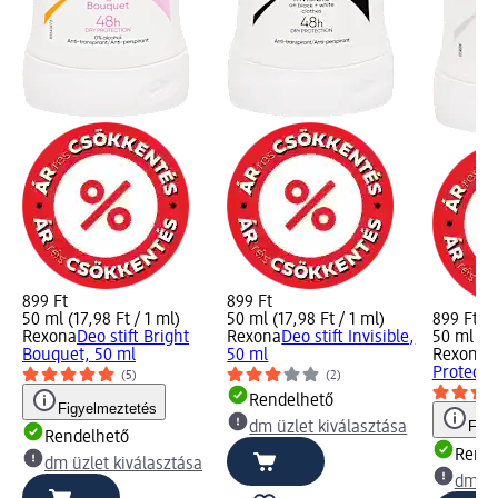
899 Ft
899 Ft
50 ml (17,98 Ft / 1 ml)
50 ml (17,98 Ft / 1 ml)
899 Ft
Rexona
Deo stift Bright
Rexona
Deo stift Invisible,
50 ml (17
Bouquet, 50 ml
50 ml
Rexona
D
Protecti
(5)
(2)
Rendelhető
Figyelmeztetés
Figy
dm üzlet kiválasztása
Rendelhető
Rende
dm üzlet kiválasztása
dm üz