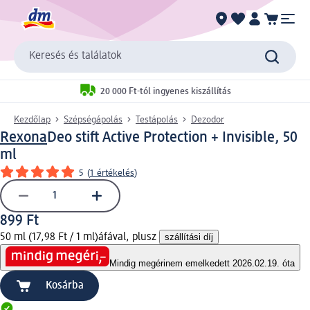
Keresés és találatok
20 000 Ft-tól ingyenes kiszállítás
Kezdőlap
Szépségápolás
Testápolás
Dezodor
Rexona
Deo stift Active Protection + Invisible, 50
ml
5
(
1 értékelés
)
899 Ft
50 ml (17,98 Ft / 1 ml)
áfával, plusz
szállítási díj
Mindig megéri
nem emelkedett 2026.02.19. óta
Kosárba