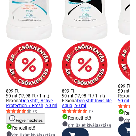
899 Ft
899 Ft
899 Ft
50 ml (17
50 ml (17,98 Ft / 1 ml)
50 ml (17,98 Ft / 1 ml)
Rexona
D
Rexona
Deo stift, Active
Rexona
Deo stift Invisible
50 ml
Protection + Fresh, 50 ml
Aqua, 50 ml
(3)
(1)
Rende
Rendelhető
Figyelmeztetés
dm üz
dm üzlet kiválasztása
Rendelhető
dm üzlet kiválasztása