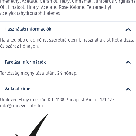
Phenethyl Acetate, Geraniol, Hexyl Cinnamal, Juniperus Virginiana
Oil, Linalool, Linalyl Acetate, Rose Ketone, Tetramethyl
Acetyloctahydronaphthalenes.
Használati információk
Ha a legjobb eredményt szeretné elérni, használja a stiftet a tiszta
és száraz hónaljon.
Tárolási információk
Tartósság megnyitása után: 24 hónap.
Vállalat címe
Unilever Magyarország Kft. 1138 Budapest Váci út 121-127.
info@unileverinfo.hu