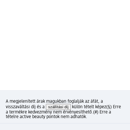
A megjelenített árak magukban foglalják az áfát, a
visszaváltási díj és a
szállítási díj
külön tételt képez
(§) Erre
a termékre kedvezmény nem érvényesíthető.
(#) Erre a
tételre active beauty pontok nem adhatók.