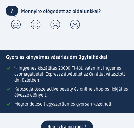
Mennyire elégedett az oldalunkkal?
Gyors és kényelmes vásárlás dm ügyfélfiókkal
⁽¹⁾ Ingyenes kiszállítás 20000 Ft-tól, valamint ingyenes
csomagátvétel Expressz átvétellel az Ön által választott
dm üzletben.
Kapcsolja össze active beauty és online shop-os fiókját és
élvezze előnyeit.
Megrendeléseit egyszerűen és gyorsan kezelheti.
Regisztráljon most!