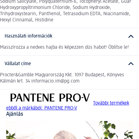
Sodium Salicylate, Polyquaternium-6, Tocopheryl Acetate, Guar
Hydroxypropyltrimonium Chloride, Sodium Hydroxide,
Trihydroxystearin, Panthenol, Tetrasodium EDTA, Niacinamide,
Hexyl Cinnamal, Histidine
Használati információk
Masszírozza a nedves hajba és képezzen dús habot! Öblítse le!
Vállalat címe
Procter&Gamble Magyarország Kkt. 1097 Budapest, Könyves
Kálmán krt. 34 informacio.im@pg.com
További termékek
ebből a márkából: PANTENE PRO-V
Ajánlás