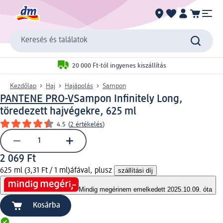
Keresés és találatok
20 000 Ft-tól ingyenes kiszállítás
Kezdőlap
Haj
Hajápolás
Sampon
PANTENE PRO-V
Sampon Infinitely Long,
töredezett hajvégekre, 625 ml
4.5
(
2 értékelés
)
2 069 Ft
625 ml (3,31 Ft / 1 ml)
áfával, plusz
szállítási díj
Mindig megéri
nem emelkedett 2025.10.09. óta
Kosárba