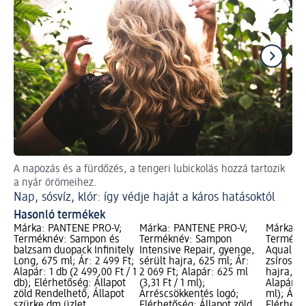
A napozás és a fürdőzés, a tengeri lubickolás hozzá tartozik
Is
a nyár örömeihez.
A 
Nap, sósvíz, klór: így védje haját a káros hatásoktól
Hasonló termékek
Márka: PANTENE PRO-V;
Márka: PANTENE PRO-V;
Márka: 
Terméknév: Sampon és
Terméknév: Sampon
Termékn
balzsam duopack Infinitely
Intensive Repair, gyenge,
Aqualigh
Long, 675 ml; Ár: 2 499 Ft;
sérült hajra, 625 ml; Ár:
zsírosod
Alapár: 1 db (2 499,00 Ft / 1
2 069 Ft; Alapár: 625 ml
hajra, 62
db); Elérhetőség: Állapot
(3,31 Ft / 1 ml);
Alapár: 6
zöld Rendelhető, Állapot
Árréscsökkentés logó;
ml); Árr
szürke dm üzlet
Elérhetőség: Állapot zöld
Elérhető