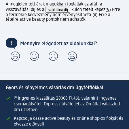
A megjelenített árak magukban foglalják az áfát, a
visszaváltási díj és a
szállítási díj
külön tételt képez
(§) Erre
a termékre kedvezmény nem érvényesíthető.
(#) Erre a
tételre active beauty pontok nem adhatók.
Mennyire elégedett az oldalunkkal?
Gyors és kényelmes vásárlás dm ügyfélfiókkal
⁽¹⁾ Ingyenes kiszállítás 20000 Ft-tól, valamint ingyenes
csomagátvétel Expressz átvétellel az Ön által választott
dm üzletben.
Kapcsolja össze active beauty és online shop-os fiókját és
élvezze előnyeit.