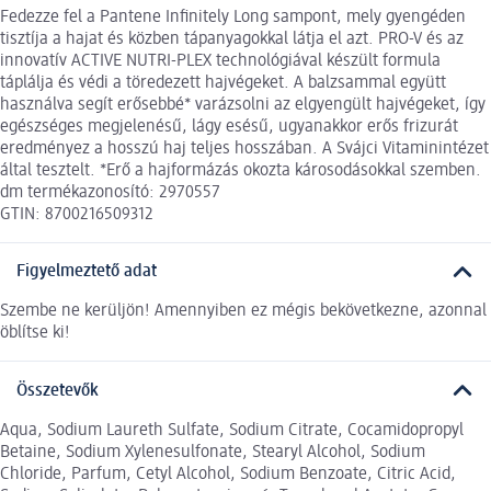
Fedezze fel a Pantene Infinitely Long sampont, mely gyengéden
tisztíja a hajat és közben tápanyagokkal látja el azt. PRO-V és az
innovatív ACTIVE NUTRI-PLEX technológiával készült formula
táplálja és védi a töredezett hajvégeket. A balzsammal együtt
használva segít erősebbé* varázsolni az elgyengült hajvégeket, így
egészséges megjelenésű, lágy esésű, ugyanakkor erős frizurát
eredményez a hosszú haj teljes hosszában. A Svájci Vitaminintézet
által tesztelt. *Erő a hajformázás okozta károsodásokkal szemben.
dm termékazonosító: 2970557
GTIN: 8700216509312
Figyelmeztető adat
Szembe ne kerüljön! Amennyiben ez mégis bekövetkezne, azonnal
öblítse ki!
Összetevők
Aqua, Sodium Laureth Sulfate, Sodium Citrate, Cocamidopropyl
Betaine, Sodium Xylenesulfonate, Stearyl Alcohol, Sodium
Chloride, Parfum, Cetyl Alcohol, Sodium Benzoate, Citric Acid,