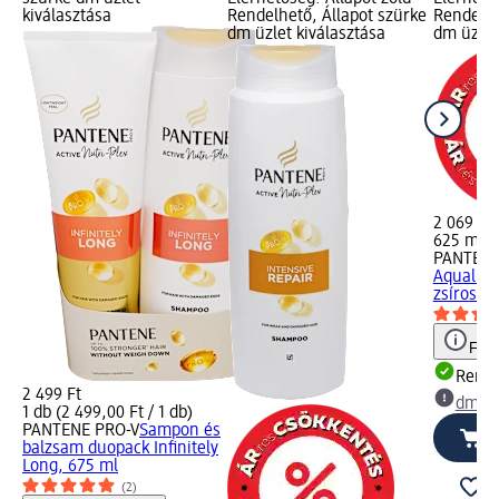
kiválasztása
Rendelhető, Állapot szürke
Rendelhe
dm üzlet kiválasztása
dm üzlet
2 069 Ft
625 ml (3
PANTENE
Aqualigh
zsírosod
Figy
Rende
2 499 Ft
dm üz
1 db (2 499,00 Ft / 1 db)
PANTENE PRO-V
Sampon és
balzsam duopack Infinitely
Long, 675 ml
(2)