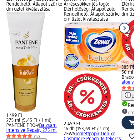
Rendelhető, Állapot szürke
Árréscsökkentés logó;
Elérhető
dm üzlet kiválasztása
Elérhetőség: Állapot zöld
Rendelhe
Rendelhető, Állapot szürke
dm üzlet
dm üzlet kiválasztása
385 Ft
50 ml (7,
Bradolif
aloe ver
Figy
Rende
dm üz
1 499 Ft
275 ml (5,45 Ft / 1 ml)
2 459 Ft
PANTENE PRO-V
Balzsam
16 db (153,69 Ft / 1 db)
Intensive Repair, 275 ml
ZEWA
Toalettpapír Deluxe
(12)
Cashmere Peach 16 tekercs