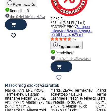
Figyelmeztetés
Rendelhető
dm üzlet kiválasztása
2 069 Ft
625 ml (3,31 Ft / 1 ml)
PANTENE PRO-V
Sampon
Intensive Repair, gyenge,
sérült hajra, 625 ml
(1)
Figyelmeztetés
Rendelhető
dm üzlet kiválasztása
Mások még ezeket vásárolták
Márka: PANTENE PRO-V;
Márka: ZEWA; Terméknév:
Márka: B
Terméknév: Balzsam
Toalettpapír Deluxe
Termékn
Intensive Repair, 275 ml;
Cashmere Peach 16 tekercs
Kézfertőt
Ár: 1 499 Ft; Alapár: 275 ml
3 rétegű, 16 db; Ár:
50 ml; Ár
(5,45 Ft / 1 ml);
2 459 Ft; Alapár: 16 db
50 ml (7,
Elérhetőség: Állapot zöld
(153,69 Ft / 1 db);
Árréscsö