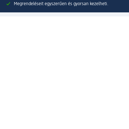
Megrendeléseit egyszerűen és gyorsan kezelheti.
Regisztráljon most!
Kérdések és válaszok
Szolgáltatások
Ügyfélszolgálat
Fizetési lehetőségek
Szállítási és átvételi lehetőségek
Visszaküldés, visszatérítés
Hibás termék reklamáció
Csomagkövetés
Vállalatról
Vállalat
Vállalati felelősségvállalás
Karrier
Sajtószoba
Díjaink
Támogatási stratégia
Kiemelt kategóriáink