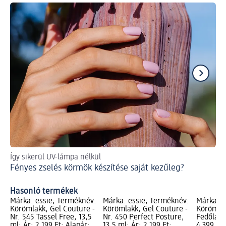
Így sikerül UV-lámpa nélkül
Így
Fényes zselés körmök készítése saját kezűleg?
Kö
Hasonló termékek
Márka: essie; Terméknév:
Márka: essie; Terméknév:
Márka: e
Körömlakk, Gel Couture -
Körömlakk, Gel Couture -
Körömlak
Nr. 545 Tassel Free, 13,5
Nr. 450 Perfect Posture,
Fedőlakk,
ml; Ár: 2 199 Ft; Alapár:
13,5 ml; Ár: 2 199 Ft;
4 399 Ft;