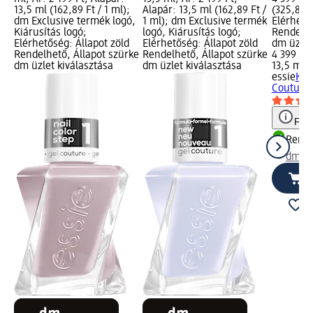
13,5 ml (162,89 Ft / 1 ml);
Alapár: 13,5 ml (162,89 Ft /
(325,85 F
dm Exclusive termék logó,
1 ml); dm Exclusive termék
Elérhető
Kiárusítás logó;
logó, Kiárusítás logó;
Rendelhe
Elérhetőség: Állapot zöld
Elérhetőség: Állapot zöld
dm üzlet
Rendelhető, Állapot szürke
Rendelhető, Állapot szürke
4 399 Ft
dm üzlet kiválasztása
dm üzlet kiválasztása
13,5 ml (
essie
Kör
Couture 
Figy
Rende
dm üz