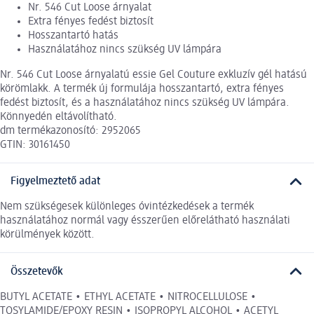
Nr. 546 Cut Loose árnyalat
Extra fényes fedést biztosít
Hosszantartó hatás
Használatához nincs szükség UV lámpára
Nr. 546 Cut Loose árnyalatú essie Gel Couture exkluzív gél hatású
körömlakk. A termék új formulája hosszantartó, extra fényes
fedést biztosít, és a használatához nincs szükség UV lámpára.
Könnyedén eltávolítható.
dm termékazonosító: 2952065
GTIN: 30161450
Figyelmeztető adat
Nem szükségesek különleges óvintézkedések a termék
használatához normál vagy ésszerűen előrelátható használati
körülmények között.
Összetevők
BUTYL ACETATE • ETHYL ACETATE • NITROCELLULOSE •
TOSYLAMIDE/EPOXY RESIN • ISOPROPYL ALCOHOL • ACETYL