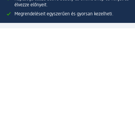
élvezze előnyeit.
Megrendeléseit egyszerűen és gyorsan kezelheti.
Regisztráljon most!
Kérdések és válaszok
Szolgáltatások
Ügyfélszolgálat
Fizetési lehetőségek
Szállítási és átvételi lehetőségek
Visszaküldés, visszatérítés
Hibás termék reklamáció
Csomagkövetés
Vállalatról
Vállalat
Vállalati felelősségvállalás
Karrier
Sajtószoba
Díjaink
Támogatási stratégia
Kiemelt kategóriáink