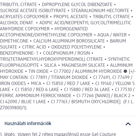
TRIBUTYL CITRATE • DIPROPYLENE GLYCOL DIBENZOATE •
SUCROSE ACETATE ISOBUTYRATE • STEARALKONIUM HECTORITE •
ACRYLATES COPOLYMER • PROPYL ACETATE • TRIBUTYL CITRATE •
ALCOHOL DENAT. • ADIPIC ACID/NEOPENTYL GLYCOL/TRIMELLITIC
ANHYDRIDE COPOLYMER • HYDROGENATED
ACETOPHENONE/OXYMETHYLENE COPOLYMER • AQUA / WATER •
DIMETHICONE • CALCIUM ALUMINUM BOROSILICATE • BARIUM
SULFATE • CITRIC ACID • OXIDIZED POLYETHYLENE •
BENZOPHENONE- 1 • COLOPHONIUM / ROSIN •
TRIS(TETRAMETHYLHYDROXYPIPERIDINOL) CITRATE • SYNTHETIC
FLUORPHLOGOPITE • SILICA • MAGNESIUM SILICATE • ALUMINUM
HYDROXIDE • TIN OXIDE • CI 77002 / ALUMINUM HYDROXIDE ● [+/-
MAY CONTAIN: CI 77891 / TITANIUM DIOXIDE • CI 77491, CI 77499 /
IRON OXIDES • MICA • CI 15850 / RED 7 LAKE • CI 19140 / YELLOW 5
LAKE • CI 15850 / RED 6 LAKE • CI 15880 / RED 34 LAKE • CI 77510 /
FERRIC AMMONIUM FERROCYANIDE • CI 77266 [NANO] / BLACK 2 •
CI 42090 / BLUE 1 LAKE • CI 77163 / BISMUTH OXYCHLORIDE]. (F.I.L.
Z70039800/1).
Használati információk
1. lépés: Vigyen fel 2 réteg magasfényű essie Gel Couture