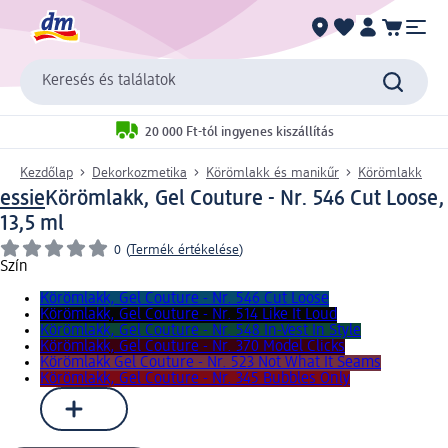
Keresés és találatok
20 000 Ft-tól ingyenes kiszállítás
Kezdőlap
Dekorkozmetika
Körömlakk és manikűr
Körömlakk
essie
Körömlakk, Gel Couture - Nr. 546 Cut Loose,
13,5 ml
0
(
Termék értékelése
)
Szín
Körömlakk, Gel Couture - Nr. 546 Cut Loose
Körömlakk, Gel Couture - Nr. 514 Like It Loud
Körömlakk, Gel Couture - Nr. 548 In-Vest In Style
Körömlakk, Gel Couture - Nr. 370 Model Clicks
Körömlakk Gel Couture - Nr. 523 Not What It Seams
Körömlakk, Gel Couture - Nr. 345 Bubbles Only