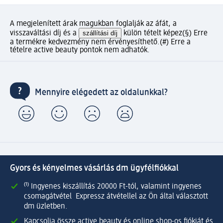
A megjelenített árak magukban foglalják az áfát, a
visszaváltási díj és a
szállítási díj
külön tételt képez
(§) Erre
a termékre kedvezmény nem érvényesíthető.
(#) Erre a
tételre active beauty pontok nem adhatók.
Mennyire elégedett az oldalunkkal?
Gyors és kényelmes vásárlás dm ügyfélfiókkal
⁽¹⁾ Ingyenes kiszállítás 20000 Ft-tól, valamint ingyenes
csomagátvétel Expressz átvétellel az Ön által választott
dm üzletben.
Kapcsolja össze active beauty és online shop-os fiókját és