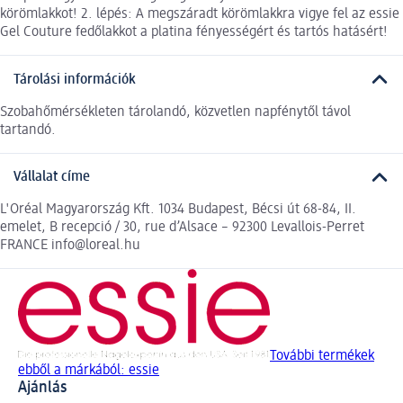
körömlakkot! 2. lépés: A megszáradt körömlakkra vigye fel az essie
Gel Couture fedőlakkot a platina fényességért és tartós hatásért!
Tárolási információk
Szobahőmérsékleten tárolandó, közvetlen napfénytől távol
tartandó.
Vállalat címe
L'Oréal Magyarország Kft. 1034 Budapest, Bécsi út 68-84, II.
emelet, B recepció / 30, rue d’Alsace – 92300 Levallois-Perret
FRANCE info@loreal.hu
További termékek
ebből a márkából: essie
Ajánlás