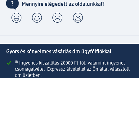
Mennyire elégedett az oldalunkkal?
Gyors és kényelmes vásárlás dm ügyfélfiókkal
⁽¹⁾ Ingyenes kiszállítás 20000 Ft-tól, valamint ingyenes
csomagátvétel Expressz átvétellel az Ön által választott
dm üzletben.
Kapcsolja össze active beauty és online shop-os fiókját és
élvezze előnyeit.
Megrendeléseit egyszerűen és gyorsan kezelheti.
Regisztráljon most!