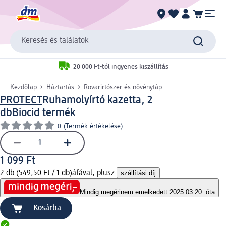
Keresés és találatok
20 000 Ft-tól ingyenes kiszállítás
Kezdőlap
Háztartás
Rovarirtószer és növénytáp
PROTECT
Ruhamolyírtó kazetta, 2
db
Biocid termék
0
(
Termék értékelése
)
1 099 Ft
2 db (549,50 Ft / 1 db)
áfával, plusz
szállítási díj
Mindig megéri
nem emelkedett 2025.03.20. óta
Kosárba