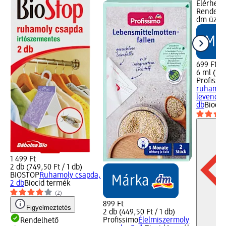
Elérhető
Rendelhe
dm üzlet
699 Ft
6 ml (116
Profissi
ruhamoly
levendula
db
Biocid
1 499 Ft
2 db (749,50 Ft / 1 db)
BIOSTOP
Ruhamoly csapda,
2 db
Biocid termék
(2)
899 Ft
Figyelmeztetés
2 db (449,50 Ft / 1 db)
Profissimo
Élelmiszermoly
Rendelhető