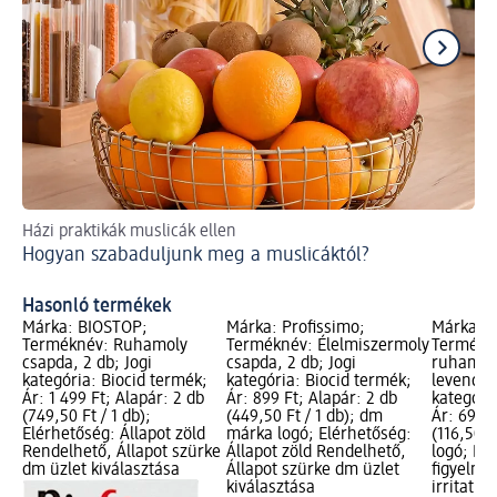
Házi praktikák muslicák ellen
Hí
Hogyan szabaduljunk meg a muslicáktól?
El
Hasonló termékek
Márka: BIOSTOP;
Márka: Profissimo;
Márka: P
Terméknév: Ruhamoly
Terméknév: Élelmiszermoly
Termékné
csapda, 2 db; Jogi
csapda, 2 db; Jogi
ruhamoly
kategória: Biocid termék;
kategória: Biocid termék;
levendula
Ár: 1 499 Ft; Alapár: 2 db
Ár: 899 Ft; Alapár: 2 db
kategóri
(749,50 Ft / 1 db);
(449,50 Ft / 1 db); dm
Ár: 699 F
Elérhetőség: Állapot zöld
márka logó; Elérhetőség:
(116,50 F
Rendelhető, Állapot szürke
Állapot zöld Rendelhető,
logó; Bi
dm üzlet kiválasztása
Állapot szürke dm üzlet
figyelme
kiválasztása
irritatív