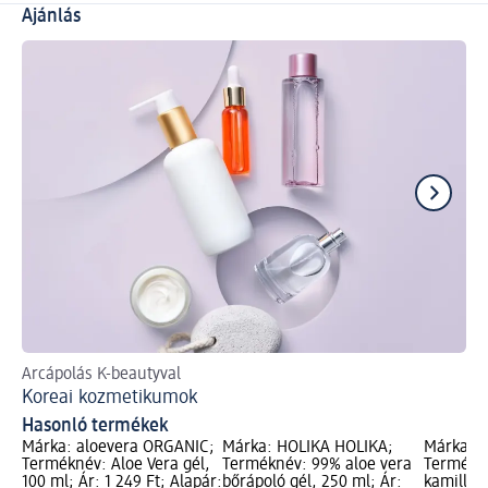
Ajánlás
Arcápolás K-beautyval
Így
Koreai kozmetikumok
Há
Hasonló termékek
Márka: aloevera ORGANIC;
Márka: HOLIKA HOLIKA;
Márka: 
Terméknév: Aloe Vera gél,
Terméknév: 99% aloe vera
Termékné
100 ml; Ár: 1 249 Ft; Alapár:
bőrápoló gél, 250 ml; Ár:
kamilla 