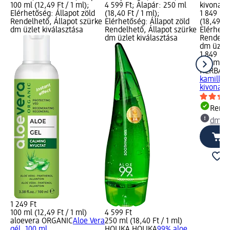
100 ml (12,49 Ft / 1 ml);
4 599 Ft; Alapár: 250 ml
kivonatta
Elérhetőség: Állapot zöld
(18,40 Ft / 1 ml);
1 849 Ft;
Rendelhető, Állapot szürke
Elérhetőség: Állapot zöld
(18,49 Ft
dm üzlet kiválasztása
Rendelhető, Állapot szürke
Elérhető
dm üzlet kiválasztása
Rendelhe
dm üzlet
1 849 Ft
100 ml (1
HERBÁRI
kamilla 
kivonatta
Rende
dm üz
1 249 Ft
100 ml (12,49 Ft / 1 ml)
4 599 Ft
aloevera ORGANIC
Aloe Vera
250 ml (18,40 Ft / 1 ml)
gél, 100 ml
HOLIKA HOLIKA
99% aloe