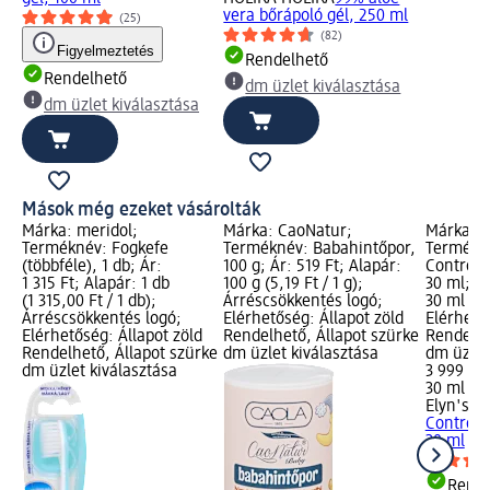
vera bőrápoló gél, 250 ml
(25)
(82)
Figyelmeztetés
Rendelhető
Rendelhető
dm üzlet kiválasztása
dm üzlet kiválasztása
Mások még ezeket vásárolták
Márka: meridol;
Márka: CaoNatur;
Márka: E
Terméknév: Fogkefe
Terméknév: Babahintőpor,
Termékn
(többféle), 1 db; Ár:
100 g; Ár: 519 Ft; Alapár:
Control 
1 315 Ft; Alapár: 1 db
100 g (5,19 Ft / 1 g);
30 ml; Ár
(1 315,00 Ft / 1 db);
Árréscsökkentés logó;
30 ml (13
Árréscsökkentés logó;
Elérhetőség: Állapot zöld
Elérhető
Elérhetőség: Állapot zöld
Rendelhető, Állapot szürke
Rendelhe
Rendelhető, Állapot szürke
dm üzlet kiválasztása
dm üzlet
dm üzlet kiválasztása
3 999 Ft
30 ml (13
Elyn's L
Control 
30 ml
Rende