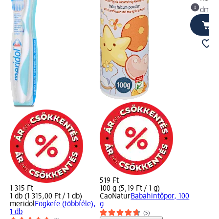
dm üz
519 Ft
1 315 Ft
100 g (5,19 Ft / 1 g)
1 db (1 315,00 Ft / 1 db)
CaoNatur
Babahintőpor, 100
meridol
Fogkefe (többféle),
g
1 db
(5)