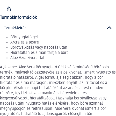
Termékinformációk
Termékleírás
Bőrnyugtató gél
Arcra és a testre
Borotválkozás vagy napozás után
Hidratáltan és simán tartja a bőrt
Aloe Vera kivonattal
A Jkosmec Aloe Vera Bőrnyugtató Gél kiváló minőségű bőrápoló
termék, melynek fő összetevője az aloe kivonat, ismert nyugtató és
hidratáló hatásáról. A gél formulája segít abban, hogy a bőr
hidratált és sima maradjon, miközben enyhíti az irritációt és a
bőrpírt. Alkalmas napi hidratálóként az arc és a test minden
részére, így biztosítva a maximális bőrvédelmet és
kiegyensúlyozott hidratáltságot. Használja borotválkozás vagy
napozás utáni nyugtató hatás elérésére, hogy bőre azonnal
megnyugodjon és felfrissüljön. Aloe Vera kivonat ismert a bőr
nyugtató és hidratáló tulajdonságairól, elősegíti a bőr