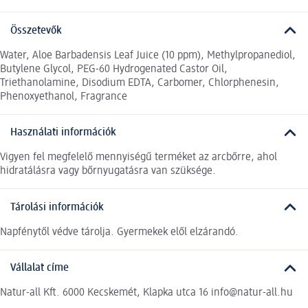
Összetevők
Water, Aloe Barbadensis Leaf Juice (10 ppm), Methylpropanediol,
Butylene Glycol, PEG-60 Hydrogenated Castor Oil,
Triethanolamine, Disodium EDTA, Carbomer, Chlorphenesin,
Phenoxyethanol, Fragrance
Használati információk
Vigyen fel megfelelő mennyiségű terméket az arcbőrre, ahol
hidratálásra vagy bőrnyugatásra van szüksége.
Tárolási információk
Napfénytől védve tárolja. Gyermekek elől elzárandó.
Vállalat címe
Natur-all Kft. 6000 Kecskemét, Klapka utca 16 info@natur-all.hu