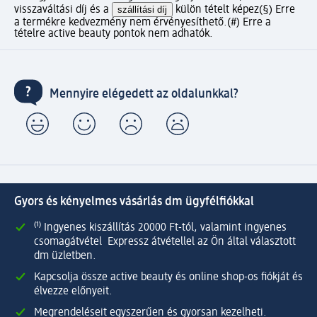
visszaváltási díj és a
szállítási díj
külön tételt képez
(§) Erre
a termékre kedvezmény nem érvényesíthető.
(#) Erre a
tételre active beauty pontok nem adhatók.
Mennyire elégedett az oldalunkkal?
Gyors és kényelmes vásárlás dm ügyfélfiókkal
⁽¹⁾ Ingyenes kiszállítás 20000 Ft-tól, valamint ingyenes
csomagátvétel Expressz átvétellel az Ön által választott
dm üzletben.
Kapcsolja össze active beauty és online shop-os fiókját és
élvezze előnyeit.
Megrendeléseit egyszerűen és gyorsan kezelheti.