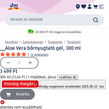
Keresés és találatok
20 000 Ft-tól ingyenes kiszállítás
Kezdőlap
Szépségápolás
Testápolás
Testápoló
...
Aloe Vera bőrnyugtató gél, 300 ml
5
(
2 értékelés
)
3 499 Ft
300 ml (11,66 Ft / 1 ml)
áfával, plusz
szállítási díj
Mindig megéri
nem emelkedett 2025.06.12. óta
Kosárba
Jelenleg nem kiszállítható