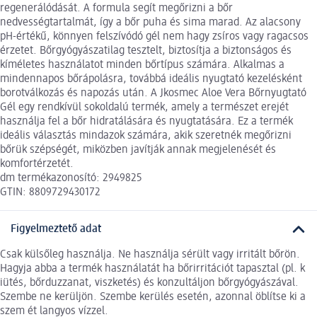
regenerálódását. A formula segít megőrizni a bőr
nedvességtartalmát, így a bőr puha és sima marad. Az alacsony
pH-értékű, könnyen felszívódó gél nem hagy zsíros vagy ragacsos
érzetet. Bőrgyógyászatilag tesztelt, biztosítja a biztonságos és
kíméletes használatot minden bőrtípus számára. Alkalmas a
mindennapos bőrápolásra, továbbá ideális nyugtató kezelésként
borotválkozás és napozás után. A Jkosmec Aloe Vera Bőrnyugtató
Gél egy rendkívül sokoldalú termék, amely a természet erejét
használja fel a bőr hidratálására és nyugtatására. Ez a termék
ideális választás mindazok számára, akik szeretnék megőrizni
bőrük szépségét, miközben javítják annak megjelenését és
komfortérzetét.
dm termékazonosító: 2949825
GTIN: 8809729430172
Figyelmeztető adat
Csak külsőleg használja. Ne használja sérült vagy irritált bőrön.
Hagyja abba a termék használatát ha bőrirritációt tapasztal (pl. k
iütés, bőrduzzanat, viszketés) és konzultáljon bőrgyógyászával.
Szembe ne kerüljön. Szembe kerülés esetén, azonnal öblítse ki a
szem ét langyos vízzel.