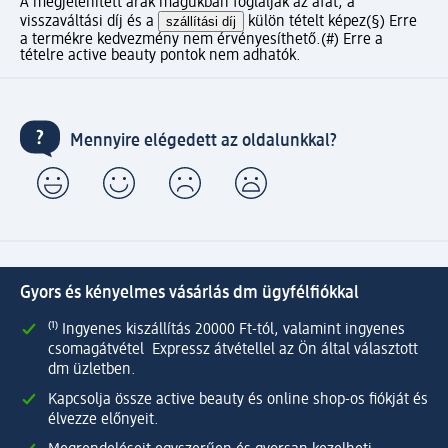
A megjelenített árak magukban foglalják az áfát, a
visszaváltási díj és a
szállítási díj
külön tételt képez
(§) Erre
a termékre kedvezmény nem érvényesíthető.
(#) Erre a
tételre active beauty pontok nem adhatók.
Mennyire elégedett az oldalunkkal?
Gyors és kényelmes vásárlás dm ügyfélfiókkal
⁽¹⁾ Ingyenes kiszállítás 20000 Ft-tól, valamint ingyenes
csomagátvétel Expressz átvétellel az Ön által választott
dm üzletben.
Kapcsolja össze active beauty és online shop-os fiókját és
élvezze előnyeit.