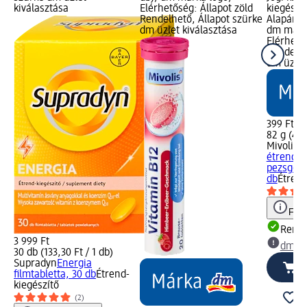
kiválasztása
Elérhetőség: Állapot zöld
kiegészít
Rendelhető, Állapot szürke
Alapár: 8
dm üzlet kiválasztása
dm márk
Elérhető
Rendelhe
dm üzlet
399 Ft
82 g (4,8
Mivolis
M
étrend-k
pezsgőtab
db
Étrend
Figy
Rende
3 999 Ft
dm üz
30 db (133,30 Ft / 1 db)
Supradyn
Energia
filmtabletta, 30 db
Étrend-
kiegészítő
(2)