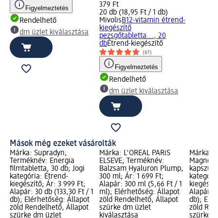
379 Ft
Figyelmeztetés
20 db (18,95 Ft / 1 db)
Mivolis
B12-vitamin étrend-
Rendelhető
kiegészítő
dm üzlet kiválasztása
pezsgőtabletta..., 20
db
Étrend-kiegészítő
(61)
Figyelmeztetés
Rendelhető
dm üzlet kiválasztása
Mások még ezeket vásárolták
Márka: Supradyn;
Márka: L'ORÉAL PARiS
Márka: G
Terméknév: Energia
ELSEVE; Terméknév:
Magnéziu
filmtabletta, 30 db; Jogi
Balzsam Hyaluron Plump,
kapszula,
kategória: Étrend-
300 ml; Ár: 1 699 Ft;
kategóri
kiegészítő; Ár: 3 999 Ft;
Alapár: 300 ml (5,66 Ft / 1
kiegészít
Alapár: 30 db (133,30 Ft / 1
ml); Elérhetőség: Állapot
Alapár: 9
db); Elérhetőség: Állapot
zöld Rendelhető, Állapot
db); Elér
zöld Rendelhető, Állapot
szürke dm üzlet
zöld Ren
szürke dm üzlet
kiválasztása
szürke d