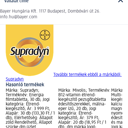
Vállalat címe
Bayer Hungária Kft. 1117 Budapest, Dombóvári út 26.
info.hu@bayer.com
További termékek ebből a márkából:
Supradyn
Hasonló termékek
Márka: Supradyn;
Márka: Mivolis; Terméknév:
Márka: M
Terméknév: Energia
B12-vitamin étrend-
Multi-mi
filmtabletta, 30 db; Jogi
kiegészítő pezsgőtabletta
kiegészí
kategória: Étrend-
édesítőszerekkel, málna-
kalcium
kiegészítő; Ár: 3 999 Ft;
eper ízű, 20 db; Jogi
magnézi
Alapár: 30 db (133,30 Ft / 1
kategória: Étrend-
nyomele
db); Elérhetőség: Állapot
kiegészítő; Ár: 379 Ft;
édesítős
zöld Rendelhető, Állapot
Alapár: 20 db (18,95 Ft / 1
és marac
szürke dm üzlet
db); dm márka logó;
Jogi kate