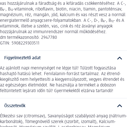
vas hozzájárulnak a fáradtság és a kifáradás csökkentéséhez. A C-,
B₆-, B₁₂-vitaminok, riboflavin, biotin, niacin, tiamin, pantoténsav,
magnézium, réz, mangán, jód, kalcium és vas részt vesz a normál
energiatermelő anyagcsere-folyamatokban. A C-, D-, B₆-, B₁₂- és A
vitaminok, illetve a szelén, vas, cink és réz ásványi anyagok
hozzájárulnak az immunrendszer normál működéséhez.
dm termékazonosító: 2947780
GTIN: 5908229303511
Figyelmeztető adat
Az ajánlott napi mennyiséget ne lépje túl! Túlzott fogyasztása
hashajtó hatású lehet. Fenilalanin-forrást tartalmaz. Az étrend-
kiegészítő nem helyettesíti a kiegyensúlyozott, vegyes étrendet és
az egészséges életmódot. Ne használja a terméket a dobozon
feltüntetett lejárati időn túl! Gyermekektől elzárva tartandó!
Összetevők
Étkezési sav (citromsav), Savanyúságot szabályozó anyag (nátrium-
karbonátok), Tömegnövelő szerek (szorbit, izomalt), Kalcium-