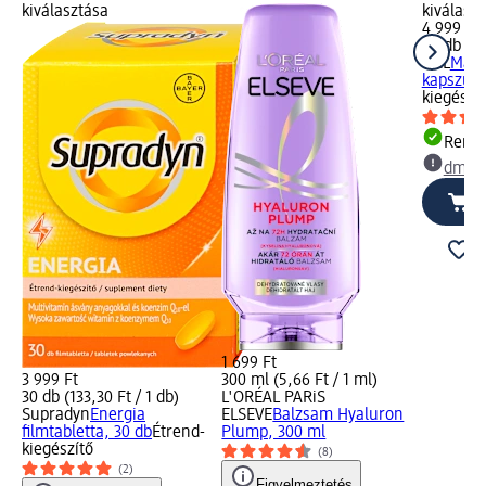
kiválasztása
kiválasz
4 999 Ft
90 db (55
GAL
Magn
kapszula
kiegészí
Rende
dm üz
1 699 Ft
3 999 Ft
300 ml (5,66 Ft / 1 ml)
30 db (133,30 Ft / 1 db)
L'ORÉAL PARiS
Supradyn
Energia
ELSEVE
Balzsam Hyaluron
filmtabletta, 30 db
Étrend-
Plump, 300 ml
kiegészítő
(8)
(2)
Figyelmeztetés