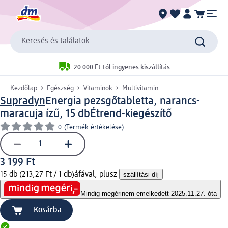
Keresés és találatok
20 000 Ft-tól ingyenes kiszállítás
Kezdőlap
Egészség
Vitaminok
Multivitamin
Supradyn
Energia pezsgőtabletta, narancs-
maracuja ízű, 15 db
Étrend-kiegészítő
0
(
Termék értékelése
)
3 199 Ft
15 db (213,27 Ft / 1 db)
áfával, plusz
szállítási díj
Mindig megéri
nem emelkedett 2025.11.27. óta
Kosárba