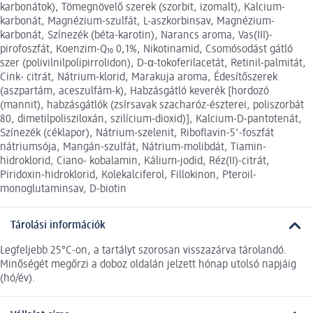
karbonátok), Tömegnövelő szerek (szorbit, izomalt), Kalcium-
karbonát, Magnézium-szulfát, L-aszkorbinsav, Magnézium-
karbonát, Színezék (béta-karotin), Narancs aroma, Vas(III)-
pirofoszfát, Koenzim-Q₁₀ 0,1%, Nikotinamid, Csomósodást gátló
szer (polivilnilpolipirrolidon), D-α-tokoferilacetát, Retinil-palmitát,
Cink- citrát, Nátrium-klorid, Marakuja aroma, Édesítőszerek
(aszpartám, aceszulfám-k), Habzásgátló keverék [hordozó
(mannit), habzásgátlók (zsírsavak szacharóz-észterei, poliszorbát
80, dimetilpolisziloxán, szilícium-dioxid)], Kalcium-D-pantotenát,
Színezék (céklapor), Nátrium-szelenit, Riboflavin-5'-foszfát
nátriumsója, Mangán-szulfát, Nátrium-molibdát, Tiamin-
hidroklorid, Ciano- kobalamin, Kálium-jodid, Réz(II)-citrát,
Piridoxin-hidroklorid, Kolekalciferol, Fillokinon, Pteroil-
monoglutaminsav, D-biotin
Tárolási információk
Legfeljebb 25°C-on, a tartályt szorosan visszazárva tárolandó.
Minőségét megőrzi a doboz oldalán jelzett hónap utolsó napjáig
(hó/év).