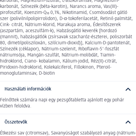
karbonát, Magnézium-szulfát, L-aszkorbinsav, Magnézium-
karbonát, Színezék (béta-karotin), Narancs aroma, Vas(III)-
pirofoszfát, Koenzim-Q₁₀ 0,1%, Nikotinamid, Csomósodást gátló
szer (polivilnilpolipirrolidon), D-α-tokoferilacetát, Retinil-palmitát,
Cink- citrát, Nátrium-klorid, Marakuja aroma, Édesítőszerek
(aszpartám, aceszulfám-k), Habzásgátló keverék [hordozó
(mannit), habzásgátlók (zsírsavak szacharóz-észterei, poliszorbát
80, dimetilpolisziloxán, szilícium-dioxid)], Kalcium-D-pantotenát,
Színezék (céklapor), Nátrium-szelenit, Riboflavin-5'-foszfát
nátriumsója, Mangán-szulfát, Nátrium-molibdát, Tiamin-
hidroklorid, Ciano- kobalamin, Kálium-jodid, Réz(II)-citrát,
Piridoxin-hidroklorid, Kolekalciferol, Fillokinon, Pteroil-
monoglutaminsav, D-biotin
Használati információk
Felnőttek számára napi egy pezsgőtabletta ajánlott egy pohár
vízben feloldva.
Összetevők
Étkezési sav (citromsav), Savanyúságot szabályozó anyag (nátrium-