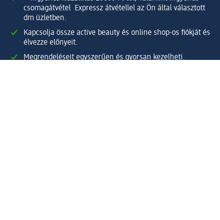
csomagátvétel Expressz átvétellel az Ön által választott
dm üzletben.
Kapcsolja össze active beauty és online shop-os fiókját és
élvezze előnyeit.
Megrendeléseit egyszerűen és gyorsan kezelheti.
Regisztráljon most!
Kérdések és válaszok
Szolgáltatások
Ügyfélszolgálat
Fizetési lehetőségek
Szállítási és átvételi lehetőségek
Visszaküldés, visszatérítés
Hibás termék reklamáció
Csomagkövetés
Vállalatról