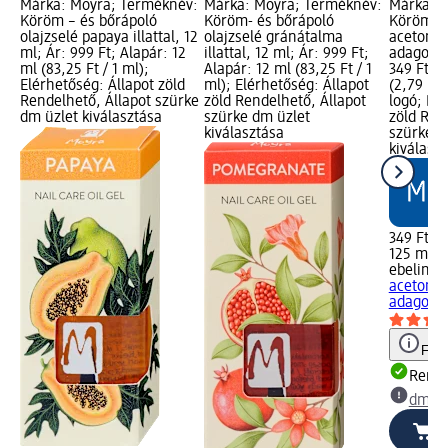
Márka: Moyra; Terméknév:
Márka: Moyra; Terméknév:
Márka: e
Köröm – és bőrápoló
Köröm- és bőrápoló
Körömla
olajzselé papaya illattal, 12
olajzselé gránátalma
acetonm
ml; Ár: 999 Ft; Alapár: 12
illattal, 12 ml; Ár: 999 Ft;
adagolófe
ml (83,25 Ft / 1 ml);
Alapár: 12 ml (83,25 Ft / 1
349 Ft; A
Elérhetőség: Állapot zöld
ml); Elérhetőség: Állapot
(2,79 Ft
Rendelhető, Állapot szürke
zöld Rendelhető, Állapot
logó; Elé
dm üzlet kiválasztása
szürke dm üzlet
zöld Ren
kiválasztása
szürke d
kiválasz
349 Ft
125 ml (2
ebelin
Kö
acetonm
adagolófe
Figy
Rende
dm üz