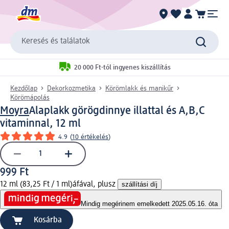
Keresés és találatok
20 000 Ft-tól ingyenes kiszállítás
Kezdőlap
Dekorkozmetika
Körömlakk és manikűr
Körömápolás
Moyra
Alaplakk görögdinnye illattal és A,B,C
vitaminnal, 12 ml
4.9
(
10 értékelés
)
999 Ft
12 ml (83,25 Ft / 1 ml)
áfával, plusz
szállítási díj
Mindig megéri
nem emelkedett 2025.05.16. óta
Kosárba