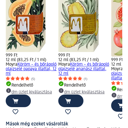
999 Ft
999 Ft
12 ml (83,25 Ft / 1 ml)
12 ml (83,25 Ft / 1 ml)
999 Ft
Moyra
Köröm – és bőrápoló
Moyra
Köröm – és bőrápoló
12 ml (83
olajzselé papaya illattal, 12
olajzselé ananász illattal,
Moyra
Kö
ml
12 ml
olajzsel
illattal, 
(5)
(1)
Rendelhető
Rendelhető
Rende
dm üzlet kiválasztása
dm üzlet kiválasztása
dm üz
Mások még ezeket vásárolták