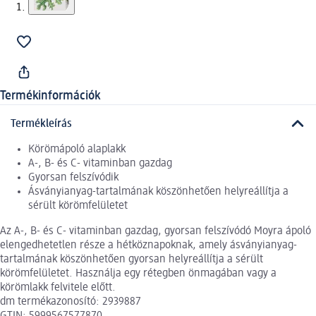
Termékinformációk
Termékleírás
Körömápoló alaplakk
A-, B- és C- vitaminban gazdag
Gyorsan felszívódik
Ásványianyag-tartalmának köszönhetően helyreállítja a
sérült körömfelületet
Az A-, B- és C- vitaminban gazdag, gyorsan felszívódó Moyra ápoló
elengedhetetlen része a hétköznapoknak, amely ásványianyag-
tartalmának köszönhetően gyorsan helyreállítja a sérült
körömfelületet. Használja egy rétegben önmagában vagy a
körömlakk felvitele előtt.
dm termékazonosító: 2939887
GTIN: 5999567577870