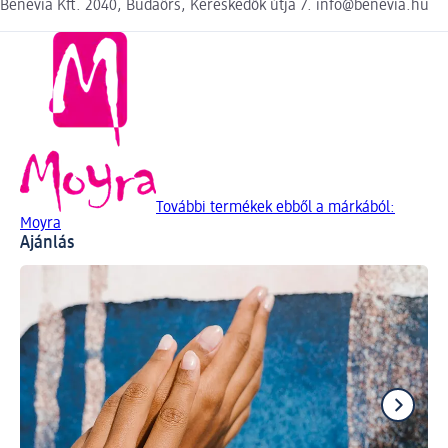
Benevia Kft. 2040, Budaörs, Kereskedők útja 7. info@benevia.hu
További termékek ebből a márkából:
Moyra
Ajánlás