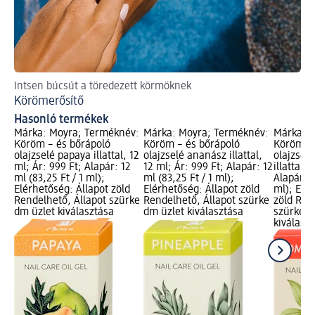
Intsen búcsút a töredezett körmöknek
Így
Körömerősítő
Fe
Hasonló termékek
Márka: Moyra; Terméknév:
Márka: Moyra; Terméknév:
Márka: 
Köröm – és bőrápoló
Köröm – és bőrápoló
Köröm- é
olajzselé papaya illattal, 12
olajzselé ananász illattal,
olajzsel
ml; Ár: 999 Ft; Alapár: 12
12 ml; Ár: 999 Ft; Alapár: 12
illattal, 
ml (83,25 Ft / 1 ml);
ml (83,25 Ft / 1 ml);
Alapár: 1
Elérhetőség: Állapot zöld
Elérhetőség: Állapot zöld
ml); Elé
Rendelhető, Állapot szürke
Rendelhető, Állapot szürke
zöld Ren
dm üzlet kiválasztása
dm üzlet kiválasztása
szürke d
kiválasz