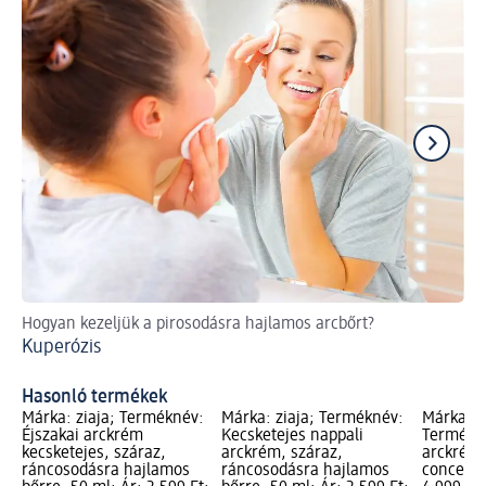
Hogyan kezeljük a pirosodásra hajlamos arcbőrt?
A l
Kuperózis
te
Le
Hasonló termékek
Márka: ziaja; Terméknév:
Márka: ziaja; Terméknév:
Márka: H
Éjszakai arckrém
Kecsketejes nappali
Termékné
kecsketejes, száraz,
arckrém, száraz,
arckrém,
ráncosodásra hajlamos
ráncosodásra hajlamos
concept 