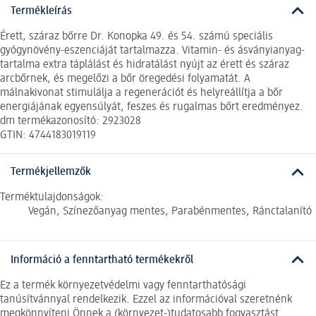
Termékleírás
Érett, száraz bőrre Dr. Konopka 49. és 54. számú speciális
gyógynövény-eszenciáját tartalmazza. Vitamin- és ásványianyag-
tartalma extra táplálást és hidratálást nyújt az érett és száraz
arcbőrnek, és megelőzi a bőr öregedési folyamatát. A
málnakivonat stimulálja a regenerációt és helyreállítja a bőr
energiájának egyensúlyát, feszes és rugalmas bőrt eredményez.
dm termékazonosító: 2923028
GTIN: 4744183019119
Termékjellemzők
Terméktulajdonságok:
Vegán, Színezőanyag mentes, Parabénmentes, Ránctalanító
Információ a fenntartható termékekről
Ez a termék környezetvédelmi vagy fenntarthatósági
tanúsítvánnyal rendelkezik. Ezzel az információval szeretnénk
megkönnyíteni Önnek a (környezet-)tudatosabb fogyasztást.