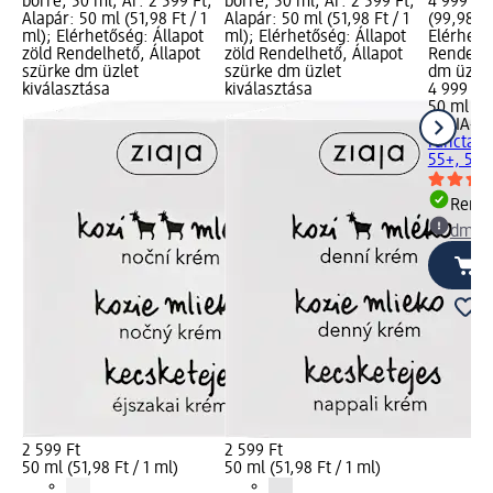
bőrre, 50 ml; Ár: 2 599 Ft;
bőrre, 50 ml; Ár: 2 599 Ft;
4 999 Ft;
Alapár: 50 ml (51,98 Ft / 1
Alapár: 50 ml (51,98 Ft / 1
(99,98 Ft
ml); Elérhetőség: Állapot
ml); Elérhetőség: Állapot
Elérhető
zöld Rendelhető, Állapot
zöld Rendelhető, Állapot
Rendelhe
szürke dm üzlet
szürke dm üzlet
dm üzlet
kiválasztása
kiválasztása
4 999 Ft
50 ml (99
HELIA-D
ránctala
55+, 50 
Rende
dm üz
2 599 Ft
2 599 Ft
50 ml (51,98 Ft / 1 ml)
50 ml (51,98 Ft / 1 ml)