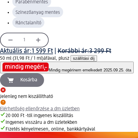
Parabénmentes
Színezőanyag mentes
Ránctalanító
Aktuális ár:
1 599 Ft
|
Korábbi ár:
3 299 Ft
50 ml (31,98 Ft / 1 ml)
áfával, plusz
szállítási díj
Mindig megéri
nem emelkedett 2025.09.25. óta
Kosárba
Jelenleg nem kiszállítható
Elérhetőség ellenőrzése a dm üzletben
20 000 Ft -tól ingyenes kiszállítás
Ingyenes visszáru a dm üzletekben
Fizetés kényelmesen, online, bankkártyával