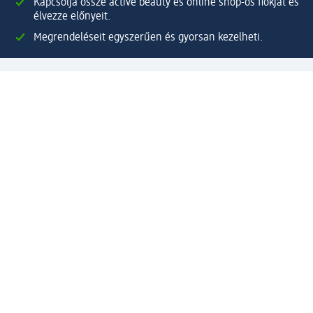
Kapcsolja össze active beauty és online shop-os fiókját és
élvezze előnyeit.
Megrendeléseit egyszerűen és gyorsan kezelheti.
Regisztráljon most!
Kérdések és válaszok
Szolgáltatások
Ügyfélszolgálat
Fizetési lehetőségek
Szállítási és átvételi lehetőségek
Visszaküldés, visszatérítés
Hibás termék reklamáció
Csomagkövetés
Vállalatról
Vállalat
Vállalati felelősségvállalás
Karrier
Sajtószoba
Díjaink
Támogatási stratégia