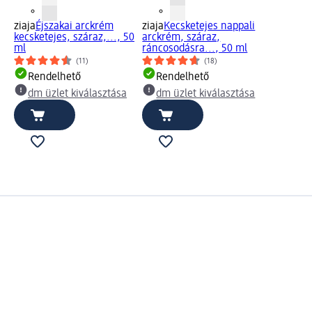
ziaja
Éjszakai arckrém
ziaja
Kecsketejes nappali
kecsketejes, száraz,..., 50
arckrém, száraz,
ml
ráncosodásra..., 50 ml
(11)
(18)
Rendelhető
Rendelhető
dm üzlet kiválasztása
dm üzlet kiválasztása