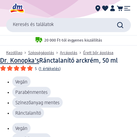
Keresés és találatok
20 000 Ft-tól ingyenes kiszállítás
Kezdőlap
Szépségápolás
Arcápolás
Érett bőr ápolása
Dr. Konopka's
Ránctalanító arckrém, 50 ml
5
(
1 értékelés
)
Vegán
Parabénmentes
Színezőanyag mentes
Ránctalanító
Vegán