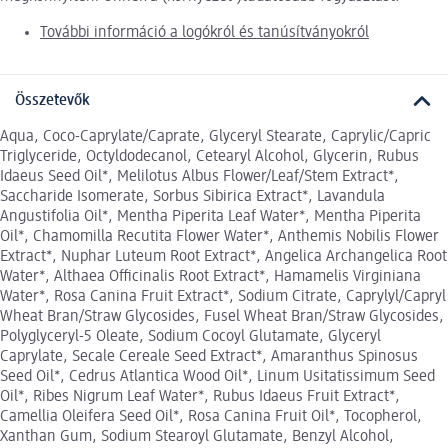
További információ a logókról és tanúsítványokról
Összetevők
Aqua, Coco-Caprylate/Caprate, Glyceryl Stearate, Caprylic/Capric
Triglyceride, Octyldodecanol, Cetearyl Alcohol, Glycerin, Rubus
Idaeus Seed Oil*, Melilotus Albus Flower/Leaf/Stem Extract*,
Saccharide Isomerate, Sorbus Sibirica Extract*, Lavandula
Angustifolia Oil*, Mentha Piperita Leaf Water*, Mentha Piperita
Oil*, Chamomilla Recutita Flower Water*, Anthemis Nobilis Flower
Extract*, Nuphar Luteum Root Extract*, Angelica Archangelica Root
Water*, Althaea Officinalis Root Extract*, Hamamelis Virginiana
Water*, Rosa Canina Fruit Extract*, Sodium Citrate, Caprylyl/Capryl
Wheat Bran/Straw Glycosides, Fusel Wheat Bran/Straw Glycosides,
Polyglyceryl-5 Oleate, Sodium Cocoyl Glutamate, Glyceryl
Caprylate, Secale Cereale Seed Extract*, Amaranthus Spinosus
Seed Oil*, Cedrus Atlantica Wood Oil*, Linum Usitatissimum Seed
Oil*, Ribes Nigrum Leaf Water*, Rubus Idaeus Fruit Extract*,
Camellia Oleifera Seed Oil*, Rosa Canina Fruit Oil*, Tocopherol,
Xanthan Gum, Sodium Stearoyl Glutamate, Benzyl Alcohol,