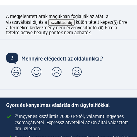
A megjelenített árak magukban foglalják az áfát, a
visszaváltási díj és a
szállítási díj
külön tételt képez
(§) Erre
a termékre kedvezmény nem érvényesíthető.
(#) Erre a
tételre active beauty pontok nem adhatók.
Mennyire elégedett az oldalunkkal?
Gyors és kényelmes vásárlás dm ügyfélfiókkal
⁽¹⁾ Ingyenes kiszállítás 20000 Ft-tól, valamint ingyenes
csomagátvétel Expressz átvétellel az Ön által választott
dm üzletben.