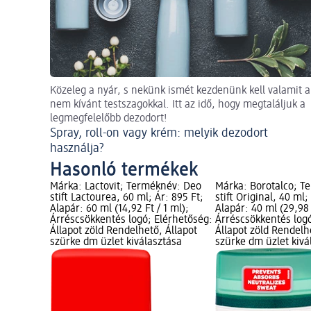
Közeleg a nyár, s nekünk ismét kezdenünk kell valamit a
nem kívánt testszagokkal. Itt az idő, hogy megtaláljuk a
legmegfelelőbb dezodort!
Spray, roll-on vagy krém: melyik dezodort
használja?
Hasonló termékek
Márka: Lactovit; Terméknév: Deo
Márka: Borotalco; T
stift Lactourea, 60 ml; Ár: 895 Ft;
stift Original, 40 ml;
Alapár: 60 ml (14,92 Ft / 1 ml);
Alapár: 40 ml (29,98 
Árréscsökkentés logó; Elérhetőség:
Árréscsökkentés log
Állapot zöld Rendelhető, Állapot
Állapot zöld Rendelh
szürke dm üzlet kiválasztása
szürke dm üzlet kivá