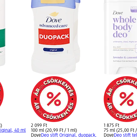
l)
2 099 Ft
1 875 Ft
riginal, 40 ml
100 ml (20,99 Ft / 1 ml)
75 ml (25,00 Ft /
Dove
Deo stift Original, duopack,
Dove
Deo stift te