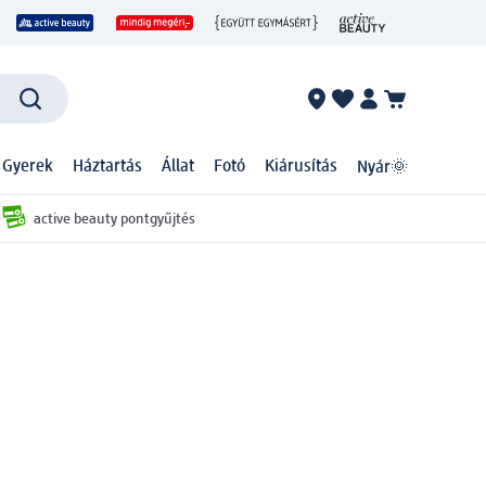
 Gyerek
Háztartás
Állat
Fotó
Kiárusítás
Nyár🌞
active beauty pontgyűjtés