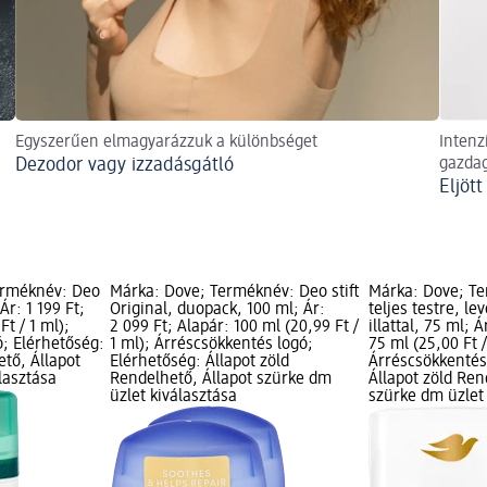
Egyszerűen elmagyarázzuk a különbséget
Intenz
Dezodor vagy izzadásgátló
gazdag
Eljöt
erméknév: Deo
Márka: Dove; Terméknév: Deo stift
Márka: Dove; Te
 Ár: 1 199 Ft;
Original, duopack, 100 ml; Ár:
teljes testre, le
Ft / 1 ml);
2 099 Ft; Alapár: 100 ml (20,99 Ft /
illattal, 75 ml; Á
ó; Elérhetőség:
1 ml); Árréscsökkentés logó;
75 ml (25,00 Ft /
ető, Állapot
Elérhetőség: Állapot zöld
Árréscsökkentés
lasztása
Rendelhető, Állapot szürke dm
Állapot zöld Ren
üzlet kiválasztása
szürke dm üzlet 