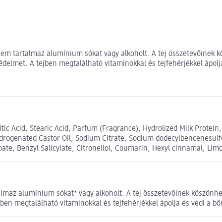
nem tartalmaz alumínium sókat vagy alkoholt. A tej összetevőinek kö
édelmet. A tejben megtalálható vitaminokkal és tejfehérjékkel ápolja
tic Acid, Stearic Acid, Parfum (Fragrance), Hydrolized Milk Protein
Hydrogenated Castor Oil, Sodium Citrate, Sodium dodecylbencenesul
e, Benzyl Salicylate, Citronellol, Coumarin, Hexyl cinnamal, Limo
lmaz alumínium sókat* vagy alkoholt. A tej összetevőinek köszönhető
ben megtalálható vitaminokkal és tejfehérjékkel ápolja és védi a bőr