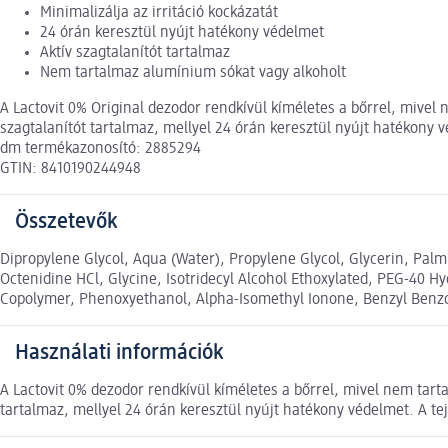
Minimalizálja az irritáció kockázatát
24 órán keresztül nyújt hatékony védelmet
Aktív szagtalanítót tartalmaz
Nem tartalmaz alumínium sókat vagy alkoholt
A Lactovit 0% Original dezodor rendkívül kíméletes a bőrrel, mivel 
szagtalanítót tartalmaz, mellyel 24 órán keresztül nyújt hatékony v
dm termékazonosító: 2885294
GTIN: 8410190244948
Összetevők
Dipropylene Glycol, Aqua (Water), Propylene Glycol, Glycerin, Palmi
Octenidine HCl, Glycine, Isotridecyl Alcohol Ethoxylated, PEG-40 
Copolymer, Phenoxyethanol, Alpha-Isomethyl Ionone, Benzyl Benzoat
Használati információk
A Lactovit 0% dezodor rendkívül kíméletes a bőrrel, mivel nem tarta
tartalmaz, mellyel 24 órán keresztül nyújt hatékony védelmet. A tej