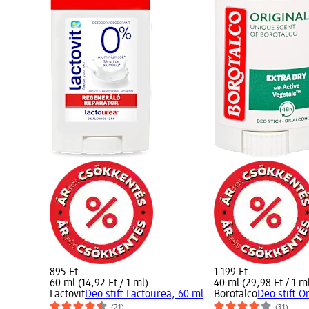
895 Ft
1 199 Ft
60 ml (14,92 Ft / 1 ml)
40 ml (29,98 Ft / 1 m
Lactovit
Deo stift Lactourea, 60 ml
Borotalco
Deo stift O
(21)
(31)