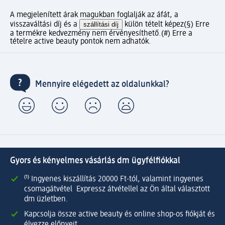
A megjelenített árak magukban foglalják az áfát, a
visszaváltási díj és a
szállítási díj
külön tételt képez
(§) Erre
a termékre kedvezmény nem érvényesíthető.
(#) Erre a
tételre active beauty pontok nem adhatók.
Mennyire elégedett az oldalunkkal?
Gyors és kényelmes vásárlás dm ügyfélfiókkal
⁽¹⁾ Ingyenes kiszállítás 20000 Ft-tól, valamint ingyenes
csomagátvétel Expressz átvétellel az Ön által választott
dm üzletben.
Kapcsolja össze active beauty és online shop-os fiókját és
élvezze előnyeit.