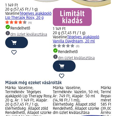
1 149 Ft
20 g (57,45 Ft / 1 g)
Vaseline
Tégelyes ajakápoló
Lip Therapy Rosy, 20 g
(4)
Rendelhető
1 149 Ft
20 g (57,45 Ft / 1 g)
dm üzlet kiválasztása
Vaseline
Tégelyes ajakápoló
Vanilla Daydream, 20 ml
(0)
Rendelhető
dm üzlet kiválasztása
Mások még ezeket vásárolták
Márka: Vaseline;
Márka: Vaseline;
Márka: 
Terméknév: Tégelyes
Terméknév: Vazelin, 50 ml;
Termékn
ajakápoló Lip Therapy Rosy,
Ár: 749 Ft; Alapár: 50 ml
Repair&P
20 g; Ár: 1 149 Ft; Alapár:
(14,98 Ft / 1 ml);
méretben
20 g (57,45 Ft / 1 g);
Elérhetőség: Állapot zöld
585 Ft; A
Elérhetőség: Állapot zöld
Rendelhető, Állapot szürke
(39,00 Ft
Rendelhető, Állapot szürke
dm üzlet kiválasztása
Árréscsö