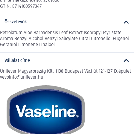
dm termékazonosító: 2701000
GTIN: 8714100597347
Összetevők
Petrolatum Aloe Barbadensis Leaf Extract Isopropyl Myristate
Aroma Benzyl Alcohol Benzyl Salicylate Citral Citronellol Eugenol
Geraniol Limonene Linalool
Vállalat címe
Unilever Magyarország Kft. 1138 Budapest Váci út 121-127 D.épület
vevoinfo@unilever.hu