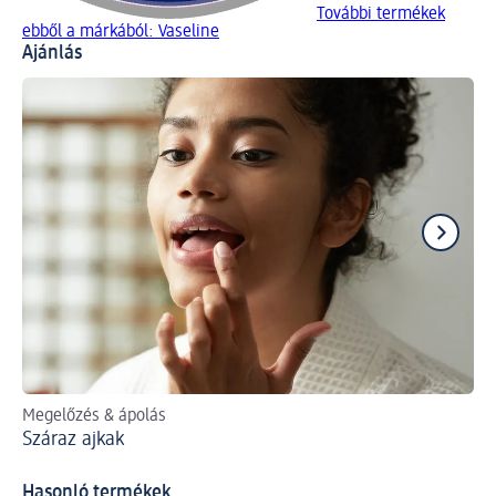
További termékek
ebből a márkából: Vaseline
Ajánlás
Megelőzés & ápolás
Íg
Száraz ajkak
A 
Hasonló termékek