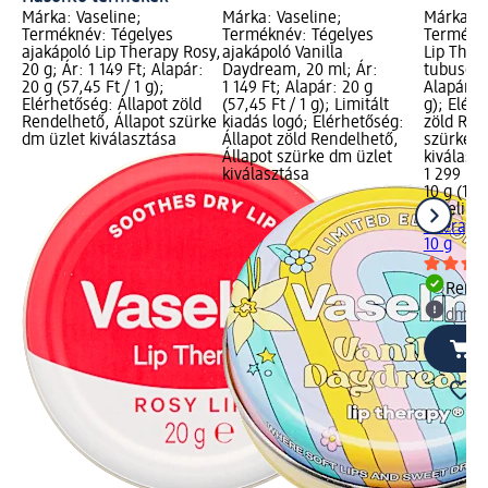
Márka: Vaseline;
Márka: Vaseline;
Márka: V
Terméknév: Tégelyes
Terméknév: Tégelyes
Termékn
ajakápoló Lip Therapy Rosy,
ajakápoló Vanilla
Lip Ther
20 g; Ár: 1 149 Ft; Alapár:
Daydream, 20 ml; Ár:
tubusos, 
20 g (57,45 Ft / 1 g);
1 149 Ft; Alapár: 20 g
Alapár: 1
Elérhetőség: Állapot zöld
(57,45 Ft / 1 g); Limitált
g); Elérh
Rendelhető, Állapot szürke
kiadás logó; Elérhetőség:
zöld Ren
dm üzlet kiválasztása
Állapot zöld Rendelhető,
szürke d
Állapot szürke dm üzlet
kiválasz
kiválasztása
1 299 Ft
10 g (129
Vaseline
Therapy 
10 g
Rende
dm üz