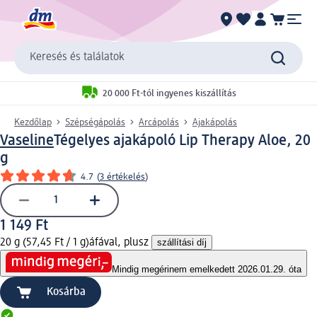
Keresés és találatok
20 000 Ft-tól ingyenes kiszállítás
Kezdőlap
Szépségápolás
Arcápolás
Ajakápolás
Vaseline
Tégelyes ajakápoló Lip Therapy Aloe, 20
g
4.7
(
3 értékelés
)
1 149 Ft
20 g (57,45 Ft / 1 g)
áfával, plusz
szállítási díj
Mindig megéri
nem emelkedett 2026.01.29. óta
Kosárba