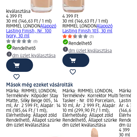
kiválasztása
4 399 Ft
4 399 Ft
30 ml (146,63 Ft / 1 ml)
30 ml (146,63 Ft / 1 ml)
RIMMEL LONDON
Alapozó
RIMMEL LONDON
Alapozó
Lasting Finish, Nr. 100
Lasting Finish 103, 30 ml
Ivory, 30 ml
(3)
(0)
Rendelhető
Rendelhető
dm üzlet kiválasztása
dm üzlet kiválasztása
Mások még ezeket vásárolták
Márka: RIMMEL LONDON;
Márka: RIMMEL LONDON;
Márka: 
Terméknév: Kőpúder Stay
Terméknév: Korrektor Multi
Termékn
Matte, Silky Beige 005, 14
Tasker - Nr. 010 Porcelain,
Lasting F
ml; Ár: 2 599 Ft; Alapár: 14
10 ml; Ár: 2 999 Ft; Alapár:
Ár: 4 399
ml (185,64 Ft / 1 ml);
10 ml (299,90 Ft / 1 ml);
(146,63 F
Elérhetőség: Állapot zöld
Elérhetőség: Állapot zöld
Elérhető
Rendelhető, Állapot szürke
Rendelhető, Állapot szürke
Rendelhe
dm üzlet kiválasztása
dm üzlet kiválasztása
dm üzlet
4 399 Ft
30 ml (14