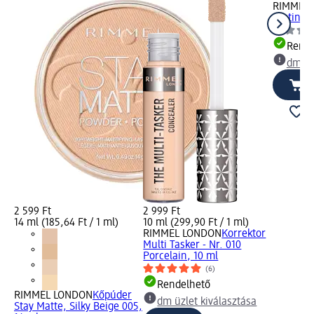
RIMMEL
Lasting F
Rende
dm üz
2 599 Ft
2 999 Ft
14 ml (185,64 Ft / 1 ml)
10 ml (299,90 Ft / 1 ml)
RIMMEL LONDON
Korrektor
Multi Tasker - Nr. 010
Porcelain, 10 ml
(6)
Rendelhető
RIMMEL LONDON
Kőpúder
dm üzlet kiválasztása
Stay Matte, Silky Beige 005,