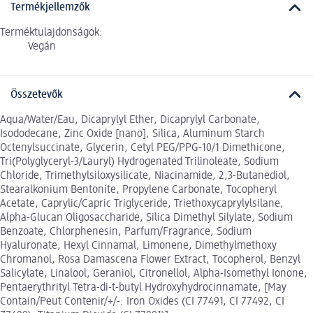
Termékjellemzők
Terméktulajdonságok:
Vegán
Összetevők
Aqua/Water/Eau, Dicaprylyl Ether, Dicaprylyl Carbonate,
Isododecane, Zinc Oxide [nano], Silica, Aluminum Starch
Octenylsuccinate, Glycerin, Cetyl PEG/PPG-10/1 Dimethicone,
Tri(Polyglyceryl-3/Lauryl) Hydrogenated Trilinoleate, Sodium
Chloride, Trimethylsiloxysilicate, Niacinamide, 2,3-Butanediol,
Stearalkonium Bentonite, Propylene Carbonate, Tocopheryl
Acetate, Caprylic/Capric Triglyceride, Triethoxycaprylylsilane,
Alpha-Glucan Oligosaccharide, Silica Dimethyl Silylate, Sodium
Benzoate, Chlorphenesin, Parfum/Fragrance, Sodium
Hyaluronate, Hexyl Cinnamal, Limonene, Dimethylmethoxy
Chromanol, Rosa Damascena Flower Extract, Tocopherol, Benzyl
Salicylate, Linalool, Geraniol, Citronellol, Alpha-Isomethyl Ionone,
Pentaerythrityl Tetra-di-t-butyl Hydroxyhydrocinnamate, [May
Contain/Peut Contenir/+/-: Iron Oxides (CI 77491, CI 77492, CI