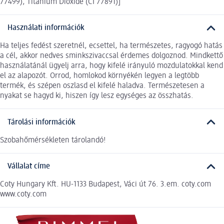
77499), Titanium Dioxide (CI 77891)]
Használati információk
Ha teljes fedést szeretnél, ecsettel, ha természetes, ragyogó hatás
a cél, akkor nedves sminkszivaccsal érdemes dolgoznod. Mindkettő
használatánál ügyelj arra, hogy kifelé irányuló mozdulatokkal kend
el az alapozót. Orrod, homlokod környékén legyen a legtöbb
termék, és szépen oszlasd el kifelé haladva. Természetesen a
nyakat se hagyd ki, hiszen így lesz egységes az összhatás.
Tárolási információk
Szobahőmérsékleten tárolandó!
Vállalat címe
Coty Hungary Kft. HU-1133 Budapest, Váci út 76. 3.em. coty.com
www.coty.com