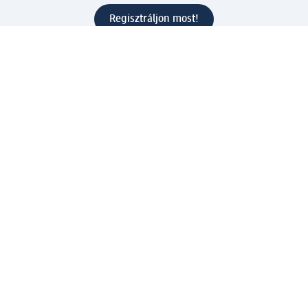
Regisztráljon most!
Kérdések és válaszok
Szolgáltatások
Ügyfélszolgálat
Fizetési lehetőségek
Szállítási és átvételi lehetőségek
Visszaküldés, visszatérítés
Hibás termék reklamáció
Csomagkövetés
Vállalatról
Vállalat
Vállalati felelősségvállalás
Karrier
Sajtószoba
Díjaink
Támogatási stratégia
Kiemelt kategóriáink