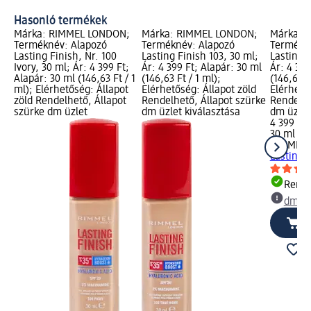
Hasonló termékek
Márka: RIMMEL LONDON;
Márka: RIMMEL LONDON;
Márka: 
Terméknév: Alapozó
Terméknév: Alapozó
Termékn
Lasting Finish, Nr. 100
Lasting Finish 103, 30 ml;
Lasting F
Ivory, 30 ml; Ár: 4 399 Ft;
Ár: 4 399 Ft; Alapár: 30 ml
Ár: 4 399
Alapár: 30 ml (146,63 Ft / 1
(146,63 Ft / 1 ml);
(146,63 F
ml); Elérhetőség: Állapot
Elérhetőség: Állapot zöld
Elérhető
zöld Rendelhető, Állapot
Rendelhető, Állapot szürke
Rendelhe
szürke dm üzlet
dm üzlet kiválasztása
dm üzlet
4 399 Ft
30 ml (14
RIMMEL
Lasting 
Rende
dm üz