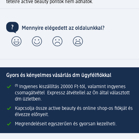
tételre active beauty pontok nem adhatók.
Mennyire elégedett az oldalunkkal?
Gyors és kényelmes vásárlás dm ügyfélfiókkal
⁽¹⁾ Ingyenes kiszállítás 20000 Ft-tól, valamint ingyenes
csomagátvétel Expressz átvétellel az Ön által választott
dm üzletben.
Kapcsolja össze active beauty és online shop-os fiókját és
élvezze előnyeit.
Megrendeléseit egyszerűen és gyorsan kezelheti.