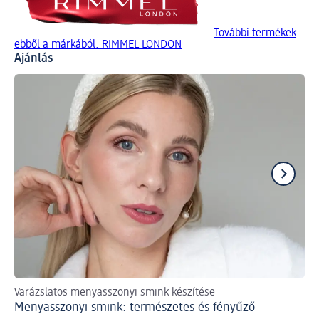
További termékek
ebből a márkából: RIMMEL LONDON
Ajánlás
Varázslatos menyasszonyi smink készítése
A n
Menyasszonyi smink: természetes és fényűző
Ny