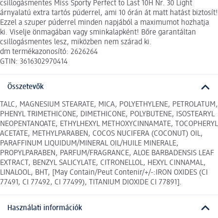
csillogásmentes Miss Sporty Perfect to Last 10H Nr. 30 Light
árnyalatú extra tartós púderrel, ami 10 órán át matt hatást biztosít!
Ezzel a szuper púderrel minden napjából a maximumot hozhatja
ki. Viselje önmagában vagy sminkalapként! Bőre garantáltan
csillogásmentes lesz, miközben nem szárad ki.
dm termékazonosító: 2626264
GTIN: 3616302970414
Összetevők
TALC, MAGNESIUM STEARATE, MICA, POLYETHYLENE, PETROLATUM,
PHENYL TRIMETHICONE, DIMETHICONE, POLYBUTENE, ISOSTEARYL
NEOPENTANOATE, ETHYLHEXYL METHOXYCINNAMATE, TOCOPHERYL
ACETATE, METHYLPARABEN, COCOS NUCIFERA (COCONUT) OIL,
PARAFFINUM LIQUIDUM/MINERAL OIL/HUILE MINERALE,
PROPYLPARABEN, PARFUM/FRAGRANCE, ALOE BARBADENSIS LEAF
EXTRACT, BENZYL SALICYLATE, CITRONELLOL, HEXYL CINNAMAL,
LINALOOL, BHT, [May Contain/Peut Contenir/+/-:IRON OXIDES (CI
77491, CI 77492, CI 77499), TITANIUM DIOXIDE CI 77891].
Használati információk