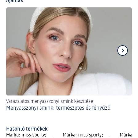
Ajánlás
Varázslatos menyasszonyi smink készítése
A m
Menyasszonyi smink: természetes és fényűző
eg
Hi
kü
Hasonló termékek
Márka: miss sporty;
Márka: miss sporty;
Márka: m