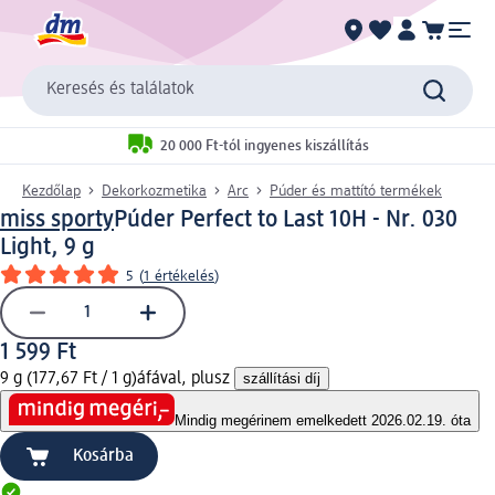
Keresés és találatok
20 000 Ft-tól ingyenes kiszállítás
Kezdőlap
Dekorkozmetika
Arc
Púder és mattító termékek
miss sporty
Púder Perfect to Last 10H - Nr. 030
Light, 9 g
5
(
1 értékelés
)
1 599 Ft
9 g (177,67 Ft / 1 g)
áfával, plusz
szállítási díj
Mindig megéri
nem emelkedett 2026.02.19. óta
Kosárba