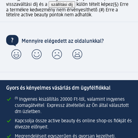
visszaváltási díj és a
szállítási díj
külön tételt képez
(§) Erre
a termékre kedvezmény nem érvényesíthető.
(#) Erre a
tételre active beauty pontok nem adhatók.
Mennyire elégedett az oldalunkkal?
Gyors és kényelmes vásárlás dm ügyfélfiókkal
⁽¹⁾ Ingyenes kiszállítás 20000 Ft-tól, valamint ingyenes
csomagátvétel Expressz átvétellel az Ön által választott
dm üzletben.
Kapcsolja össze active beauty és online shop-os fiókját és
élvezze előnyeit.
Megrendeléseit egyszerűen és gyorsan kezelheti.