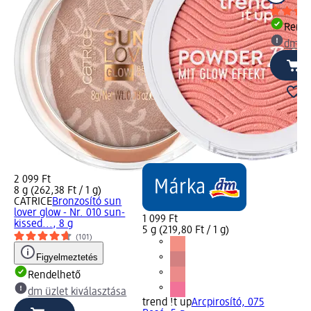
Rende
dm üz
2 099 Ft
ect
8 g (262,38 Ft / 1 g)
e,
CATRICE
Bronzosító sun
lover glow - Nr. 010 sun-
1 099 Ft
kissed..., 8 g
5 g (219,80 Ft / 1 g)
(101)
Figyelmeztetés
Rendelhető
dm üzlet kiválasztása
trend !t up
Arcpirosító, 075