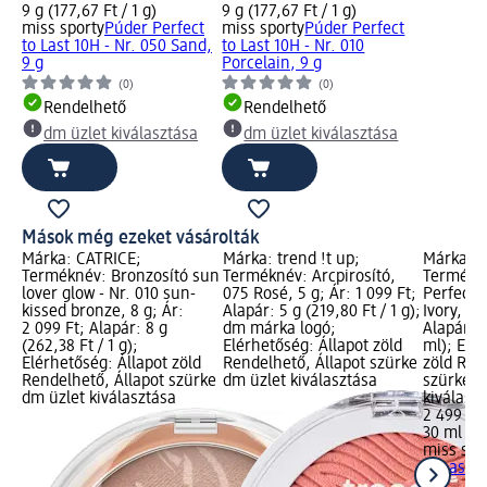
9 g (177,67 Ft / 1 g)
9 g (177,67 Ft / 1 g)
miss sporty
Púder Perfect
miss sporty
Púder Perfect
to Last 10H - Nr. 050 Sand,
to Last 10H - Nr. 010
9 g
Porcelain, 9 g
(0)
(0)
Rendelhető
Rendelhető
dm üzlet kiválasztása
dm üzlet kiválasztása
Mások még ezeket vásárolták
Márka: CATRICE;
Márka: trend !t up;
Márka: m
Terméknév: Bronzosító sun
Terméknév: Arcpirosító,
Termékn
 25
lover glow - Nr. 010 sun-
075 Rosé, 5 g; Ár: 1 099 Ft;
Perfect t
t;
kissed bronze, 8 g; Ár:
Alapár: 5 g (219,80 Ft / 1 g);
Ivory, 30
1
2 099 Ft; Alapár: 8 g
dm márka logó;
Alapár: 3
t
(262,38 Ft / 1 g);
Elérhetőség: Állapot zöld
ml); Elé
Elérhetőség: Állapot zöld
Rendelhető, Állapot szürke
zöld Ren
Rendelhető, Állapot szürke
dm üzlet kiválasztása
szürke d
dm üzlet kiválasztása
kiválasz
2 499 Ft
30 ml (83
miss spo
to Last 2
ml