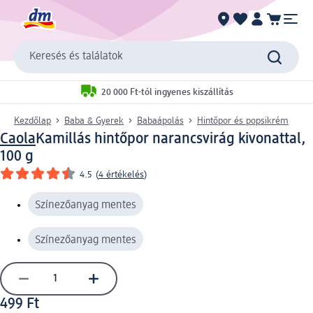
Keresés és találatok
20 000 Ft-tól ingyenes kiszállítás
Kezdőlap
Baba & Gyerek
Babaápolás
Hintőpor és popsikrém
Caola
Kamillás hintőpor narancsvirág kivonattal,
100 g
4.5
(
4 értékelés
)
Színezőanyag mentes
Színezőanyag mentes
499 Ft