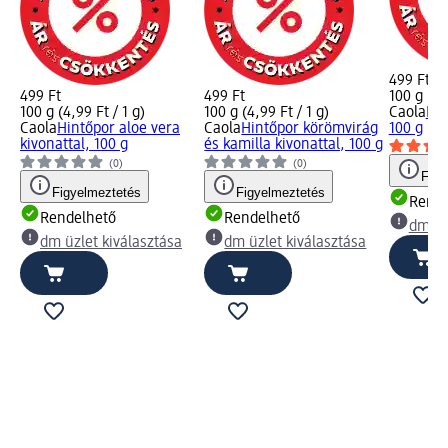
499 Ft
499 Ft
499 Ft
100 g (4,
100 g (4,99 Ft / 1 g)
100 g (4,99 Ft / 1 g)
Caola
Kam
Caola
Hintőpor aloe vera
Caola
Hintőpor körömvirág
100 g
kivonattal, 100 g
és kamilla kivonattal, 100 g
(0)
(0)
Figy
Figyelmeztetés
Figyelmeztetés
Rende
Rendelhető
Rendelhető
dm üz
dm üzlet kiválasztása
dm üzlet kiválasztása