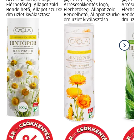
Árréscsökkentés logó;
(4,99 Ft / 1 g);
(4,99 Ft /
Elérhetőség: Állapot zöld
Árréscsökkentés logó;
Árréscsö
Rendelhető, Állapot szürke
Elérhetőség: Állapot zöld
Elérhető
dm üzlet kiválasztása
Rendelhető, Állapot szürke
Rendelhe
dm üzlet kiválasztása
dm üzlet