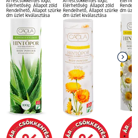
Árréscsökkentés logó;
Árréscsökkentés logó;
Elérhető
Elérhetőség: Állapot zöld
Elérhetőség: Állapot zöld
Rendelhe
Rendelhető, Állapot szürke
Rendelhető, Állapot szürke
dm üzlet
dm üzlet kiválasztása
dm üzlet kiválasztása