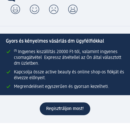
Gyors és kényelmes vásárlás dm ügyfélfiókkal
⁽¹⁾ Ingyenes kiszállítás 20000 Ft-tól, valamint ingyenes
csomagátvétel Expressz átvétellel az Ön által választott
dm üzletben.
Kapcsolja össze active beauty és online shop-os fiókját és
élvezze előnyeit.
Megrendeléseit egyszerűen és gyorsan kezelheti.
Regisztráljon most!
Kérdések és válaszok