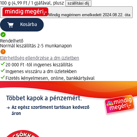
100 g (4,99 Ft / 1 g)
áfával, plusz
szállítási díj
Mindig megéri
nem emelkedett 2024.08.22. óta
Kosárba
Rendelhető
Normál kiszállítás 2-5 munkanapon
Elérhetőség ellenőrzése a dm üzletben
20 000 Ft -tól ingyenes kiszállítás
Ingyenes visszáru a dm üzletekben
Fizetés kényelmesen, online, bankkártyával
Többet kapok a pénzemért.
Az egész szortiment tartósan kedvező
áron