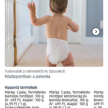
Tudnivalók a méretekről és típusokról
Íg
Középpontban a pelenka
Pa
Hasonló termékek
Márka: Caola; Terméknév:
Márka: Caola; Terméknév:
Márka: C
Kamillás hintőpor, 100 g;
Hintőpor körömvirág és
Hintőpor
Ár: 499 Ft; Alapár: 100 g
kamilla kivonattal, 100 g;
kivonatta
(4,99 Ft / 1 g);
Ár: 499 Ft; Alapár: 100 g
499 Ft; A