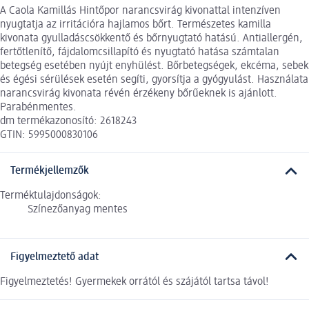
A Caola Kamillás Hintőpor narancsvirág kivonattal intenzíven
nyugtatja az irritációra hajlamos bőrt. Természetes kamilla
kivonata gyulladáscsökkentő és bőrnyugtató hatású. Antiallergén,
fertőtlenítő, fájdalomcsillapító és nyugtató hatása számtalan
betegség esetében nyújt enyhülést. Bőrbetegségek, ekcéma, sebek
és égési sérülések esetén segíti, gyorsítja a gyógyulást. Használata
narancsvirág kivonata révén érzékeny bőrűeknek is ajánlott.
Parabénmentes.
dm termékazonosító: 2618243
GTIN: 5995000830106
Termékjellemzők
Terméktulajdonságok:
Színezőanyag mentes
Figyelmeztető adat
Figyelmeztetés! Gyermekek orrától és szájától tartsa távol!