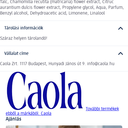
Talc, Chamomilla recutita (matricaria) flower extract, Citruc
aurantium dulcis flower extract, Propylene glycol, Aqua, Parfum,
Benzyl alcohol, Dehydroacetic acid, Limonene, Linalool
Tárolási információk
Száraz helyen tárolandó!
Vállalat címe
Caola Zrt. 1117 Budapest, Hunyadi János út 9. info@caola.hu
További termékek
ebből a márkából: Caola
Ajánlás