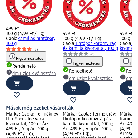
499 Ft
100 g (4,99 Ft / 1 g)
499 Ft
499 Ft
Caola
Kamillás hintőpor,
100 g (4,99 Ft / 1 g)
100 g (4,
100 g
Caola
Hintőpor körömvirág
Caola
Hin
és kamilla kivonattal, 100 g
kivonatta
(3)
(0)
Figyelmeztetés
Figyelmeztetés
Figy
Rendelhető
Rendelhető
Rende
dm üzlet kiválasztása
dm üzlet kiválasztása
dm üz
Mások még ezeket vásárolták
Márka: Caola; Terméknév:
Márka: Caola; Terméknév:
Márka: C
Hintőpor aloe vera
Hintőpor körömvirág és
Kamillás
kivonattal, 100 g; Ár:
kamilla kivonattal, 100 g;
Ár: 499 F
499 Ft; Alapár: 100 g
Ár: 499 Ft; Alapár: 100 g
(4,99 Ft /
(4,99 Ft / 1 g);
(4,99 Ft / 1 g);
Árréscsö