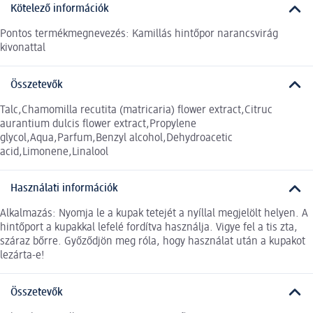
Kötelező információk
Pontos termékmegnevezés: Kamillás hintőpor narancsvirág
kivonattal
Összetevők
Talc,Chamomilla recutita (matricaria) flower extract,Citruc
aurantium dulcis flower extract,Propylene
glycol,Aqua,Parfum,Benzyl alcohol,Dehydroacetic
acid,Limonene,Linalool
Használati információk
Alkalmazás: Nyomja le a kupak tetejét a nyíllal megjelölt helyen. A
hintőport a kupakkal lefelé fordítva használja. Vigye fel a tis zta,
száraz bőrre. Győződjön meg róla, hogy használat után a kupakot
lezárta-e!
Összetevők