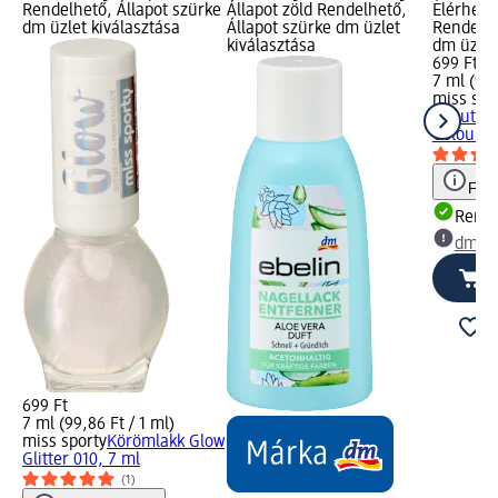
Rendelhető, Állapot szürke
Állapot zöld Rendelhető,
Elérhető
dm üzlet kiválasztása
Állapot szürke dm üzlet
Rendelhe
kiválasztása
dm üzlet
699 Ft
7 ml (99,
miss spo
Minute t
Colour 1
Figy
Rende
dm üz
699 Ft
7 ml (99,86 Ft / 1 ml)
miss sporty
Körömlakk Glow
Glitter 010, 7 ml
(1)