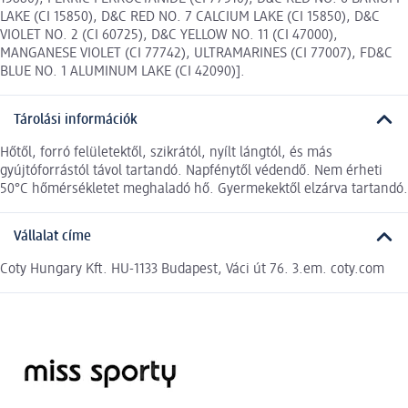
LAKE (CI 15850), D&C RED NO. 7 CALCIUM LAKE (CI 15850), D&C
VIOLET NO. 2 (CI 60725), D&C YELLOW NO. 11 (CI 47000),
MANGANESE VIOLET (CI 77742), ULTRAMARINES (CI 77007), FD&C
BLUE NO. 1 ALUMINUM LAKE (CI 42090)].
Tárolási információk
Hőtől, forró felületektől, szikrától, nyílt lángtól, és más
gyújtóforrástól távol tartandó. Napfénytől védendő. Nem érheti
50°C hőmérsékletet meghaladó hő. Gyermekektől elzárva tartandó.
Vállalat címe
Coty Hungary Kft. HU-1133 Budapest, Váci út 76. 3.em. coty.com