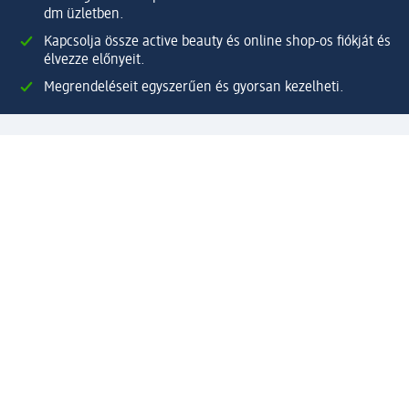
dm üzletben.
Kapcsolja össze active beauty és online shop-os fiókját és
élvezze előnyeit.
Megrendeléseit egyszerűen és gyorsan kezelheti.
Regisztráljon most!
Kérdések és válaszok
Szolgáltatások
Ügyfélszolgálat
Fizetési lehetőségek
Szállítási és átvételi lehetőségek
Visszaküldés, visszatérítés
Hibás termék reklamáció
Csomagkövetés
Vállalatról
Vállalat
Vállalati felelősségvállalás
Karrier