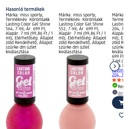
Hasonló termékek
Márka: miss sporty;
Márka: miss sporty;
Márka: m
Terméknév: Körömlakk
Terméknév: Körömlakk
Termékn
Lasting Color Gel Shine
Lasting Color Gel Shine
Lasting 
564, 7 ml; Ár: 699 Ft;
552, 7 ml; Ár: 699 Ft;
204, 7 ml
Alapár: 7 ml (99,86 Ft / 1
Alapár: 7 ml (99,86 Ft / 1
Alapár: 7
ml); Elérhetőség: Állapot
ml); Elérhetőség: Állapot
ml); Elé
zöld Rendelhető, Állapot
zöld Rendelhető, Állapot
zöld Ren
szürke dm üzlet
szürke dm üzlet
szürke d
kiválasztása
kiválasztása
kiválasz
699 Ft
7 ml (99,
miss spo
Lasting 
204, 7 m
Rende
dm üz