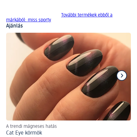
További termékek ebből a
márkából: miss sporty
Ajánlás
A trendi mágneses hatás
Így
Cat Eye körmök
Kö