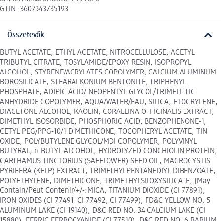
GTIN: 3607343735193
Összetevők
BUTYL ACETATE, ETHYL ACETATE, NITROCELLULOSE, ACETYL
TRIBUTYL CITRATE, TOSYLAMIDE/EPOXY RESIN, ISOPROPYL
ALCOHOL, STYRENE/ACRYLATES COPOLYMER, CALCIUM ALUMINUM
BOROSILICATE, STEARALKONIUM BENTONITE, TRIPHENYL
PHOSPHATE, ADIPIC ACID/ NEOPENTYL GLYCOL/TRIMELLITIC
ANHYDRIDE COPOLYMER, AQUA/WATER/EAU, SILICA, ETOCRYLENE,
DIACETONE ALCOHOL, KAOLIN, CORALLINA OFFICINALIS EXTRACT,
DIMETHYL ISOSORBIDE, PHOSPHORIC ACID, BENZOPHENONE-1,
CETYL PEG/PPG-10/1 DIMETHICONE, TOCOPHERYL ACETATE, TIN
OXIDE, POLYBUTYLENE GLYCOL/MDI COPOLYMER, POLYVINYL
BUTYRAL, n-BUTYL ALCOHOL, HYDROLYZED CONCHIOLIN PROTEIN,
CARTHAMUS TINCTORIUS (SAFFLOWER) SEED OIL, MACROCYSTIS
PYRIFERA (KELP) EXTRACT, TRIMETHYLPENTANEDIYL DIBENZOATE,
POLYETHYLENE, DIMETHICONE, TRIMETHYLSILOXYSILICATE, [May
Contain/Peut Contenir/+/-:MICA, TITANIUM DIOXIDE (CI 77891),
IRON OXIDES (CI 77491, CI 77492, CI 77499), FD&C YELLOW NO. 5
ALUMINUM LAKE (CI 19140), D&C RED NO. 34 CALCIUM LAKE (CI
15880), FERRIC FERROCYANIDE (CI 77510), D&C RED NO. 6 BARIUM