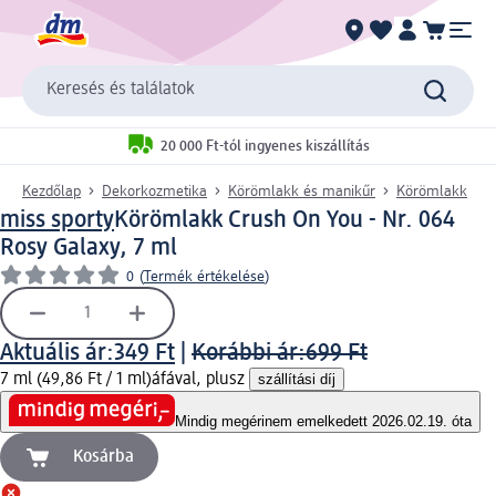
Keresés és találatok
20 000 Ft-tól ingyenes kiszállítás
Kezdőlap
Dekorkozmetika
Körömlakk és manikűr
Körömlakk
miss sporty
Körömlakk Crush On You - Nr. 064
Rosy Galaxy, 7 ml
0
(
Termék értékelése
)
Aktuális ár:
349 Ft
|
Korábbi ár:
699 Ft
7 ml (49,86 Ft / 1 ml)
áfával, plusz
szállítási díj
Mindig megéri
nem emelkedett 2026.02.19. óta
Kosárba