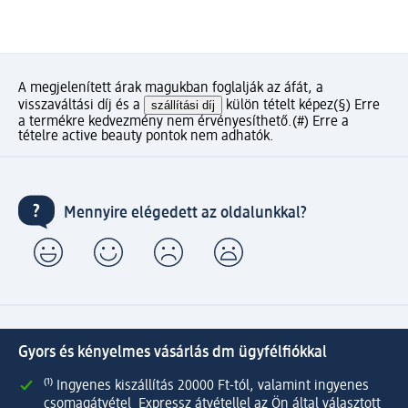
A megjelenített árak magukban foglalják az áfát, a
visszaváltási díj és a
szállítási díj
külön tételt képez
(§) Erre
a termékre kedvezmény nem érvényesíthető.
(#) Erre a
tételre active beauty pontok nem adhatók.
Mennyire elégedett az oldalunkkal?
Gyors és kényelmes vásárlás dm ügyfélfiókkal
⁽¹⁾ Ingyenes kiszállítás 20000 Ft-tól, valamint ingyenes
csomagátvétel Expressz átvétellel az Ön által választott