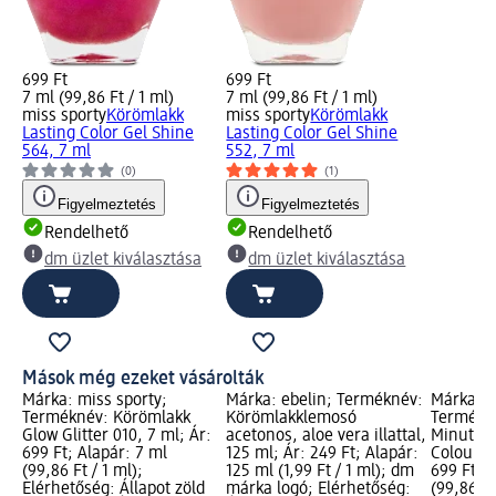
699 Ft
699 Ft
7 ml (99,86 Ft / 1 ml)
7 ml (99,86 Ft / 1 ml)
miss sporty
Körömlakk
miss sporty
Körömlakk
Lasting Color Gel Shine
Lasting Color Gel Shine
564, 7 ml
552, 7 ml
(0)
(1)
Figyelmeztetés
Figyelmeztetés
Rendelhető
Rendelhető
dm üzlet kiválasztása
dm üzlet kiválasztása
Mások még ezeket vásárolták
Márka: miss sporty;
Márka: ebelin; Terméknév:
Márka: m
Terméknév: Körömlakk
Körömlakklemosó
Termékné
Glow Glitter 010, 7 ml; Ár:
acetonos, aloe vera illattal,
Minute t
699 Ft; Alapár: 7 ml
125 ml; Ár: 249 Ft; Alapár:
Colour 10
(99,86 Ft / 1 ml);
125 ml (1,99 Ft / 1 ml); dm
699 Ft; A
Elérhetőség: Állapot zöld
márka logó; Elérhetőség:
(99,86 Ft