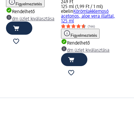
249 Ft
Figyelmeztetés
125 ml (1,99 Ft / 1 ml)
ebelin
Körömlakklemosó
Rendelhető
acetonos, aloe vera illattal,
dm üzlet kiválasztása
125 ml
(166)
Figyelmeztetés
Rendelhető
dm üzlet kiválasztása