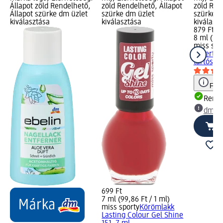
Állapot zöld Rendelhető,
zöld Rendelhető, Állapot
zöld Ren
Állapot szürke dm üzlet
szürke dm üzlet
szürke d
kiválasztása
kiválasztása
kiválasz
879 Ft
8 ml (109
miss spo
Expert, 
tartós, 8
Figy
Rende
dm üz
699 Ft
7 ml (99,86 Ft / 1 ml)
miss sporty
Körömlakk
Lasting Colour Gel Shine