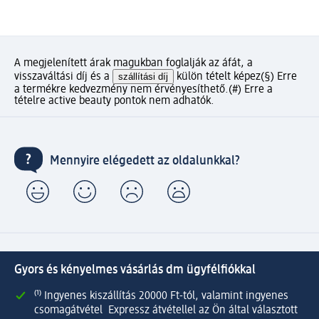
A megjelenített árak magukban foglalják az áfát, a
visszaváltási díj és a
szállítási díj
külön tételt képez
(§) Erre
a termékre kedvezmény nem érvényesíthető.
(#) Erre a
tételre active beauty pontok nem adhatók.
Mennyire elégedett az oldalunkkal?
Gyors és kényelmes vásárlás dm ügyfélfiókkal
⁽¹⁾ Ingyenes kiszállítás 20000 Ft-tól, valamint ingyenes
csomagátvétel Expressz átvétellel az Ön által választott