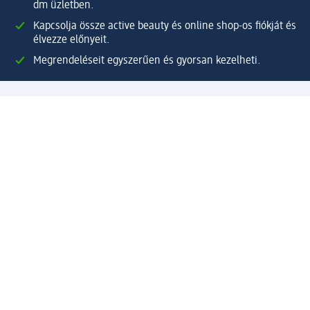
dm üzletben.
Kapcsolja össze active beauty és online shop-os fiókját és
élvezze előnyeit.
Megrendeléseit egyszerűen és gyorsan kezelheti.
Regisztráljon most!
Kérdések és válaszok
Szolgáltatások
Ügyfélszolgálat
Fizetési lehetőségek
Szállítási és átvételi lehetőségek
Visszaküldés, visszatérítés
Hibás termék reklamáció
Csomagkövetés
Vállalatról
Vállalat
Vállalati felelősségvállalás
Karrier