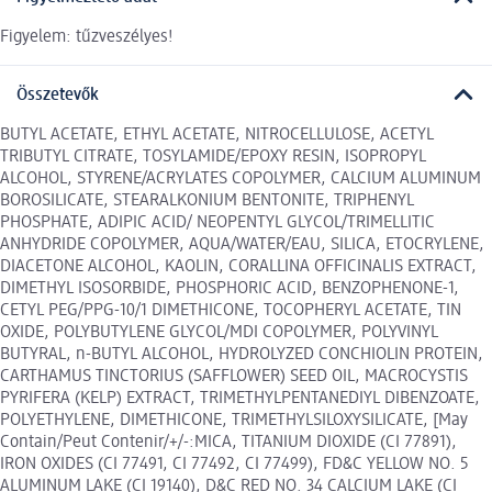
Figyelem: tűzveszélyes!
Összetevők
BUTYL ACETATE, ETHYL ACETATE, NITROCELLULOSE, ACETYL
TRIBUTYL CITRATE, TOSYLAMIDE/EPOXY RESIN, ISOPROPYL
ALCOHOL, STYRENE/ACRYLATES COPOLYMER, CALCIUM ALUMINUM
BOROSILICATE, STEARALKONIUM BENTONITE, TRIPHENYL
PHOSPHATE, ADIPIC ACID/ NEOPENTYL GLYCOL/TRIMELLITIC
ANHYDRIDE COPOLYMER, AQUA/WATER/EAU, SILICA, ETOCRYLENE,
DIACETONE ALCOHOL, KAOLIN, CORALLINA OFFICINALIS EXTRACT,
DIMETHYL ISOSORBIDE, PHOSPHORIC ACID, BENZOPHENONE-1,
CETYL PEG/PPG-10/1 DIMETHICONE, TOCOPHERYL ACETATE, TIN
OXIDE, POLYBUTYLENE GLYCOL/MDI COPOLYMER, POLYVINYL
BUTYRAL, n-BUTYL ALCOHOL, HYDROLYZED CONCHIOLIN PROTEIN,
CARTHAMUS TINCTORIUS (SAFFLOWER) SEED OIL, MACROCYSTIS
PYRIFERA (KELP) EXTRACT, TRIMETHYLPENTANEDIYL DIBENZOATE,
POLYETHYLENE, DIMETHICONE, TRIMETHYLSILOXYSILICATE, [May
Contain/Peut Contenir/+/-:MICA, TITANIUM DIOXIDE (CI 77891),
IRON OXIDES (CI 77491, CI 77492, CI 77499), FD&C YELLOW NO. 5
ALUMINUM LAKE (CI 19140), D&C RED NO. 34 CALCIUM LAKE (CI