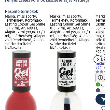
Fényes zselés körmök készítése saját kezűleg?
Kö
Hasonló termékek
Márka: miss sporty;
Márka: miss sporty;
Márka: m
Terméknév: Körömlakk
Terméknév: Körömlakk
Termékn
Lasting Colour Gel Shine
Lasting Colour Gel Shine
Lasting 
151, 7 ml; Ár: 699 Ft;
010, 7 ml; Ár: 699 Ft;
564, 7 ml
Alapár: 7 ml (99,86 Ft / 1
Alapár: 7 ml (99,86 Ft / 1
Alapár: 7
ml); Elérhetőség: Állapot
ml); Elérhetőség: Állapot
ml); Elé
zöld Rendelhető, Állapot
zöld Rendelhető, Állapot
zöld Ren
szürke dm üzlet
szürke dm üzlet
szürke d
kiválasztása
kiválasztása
kiválasz
699 Ft
7 ml (99,
miss spo
Lasting 
564, 7 m
Figy
Rende
dm üz