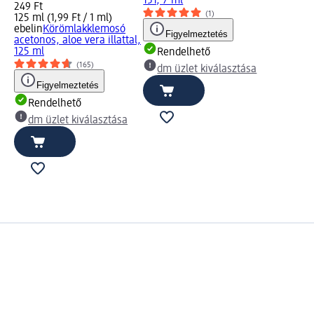
151, 7 ml
249 Ft
(1)
125 ml (1,99 Ft / 1 ml)
ebelin
Körömlakklemosó
Figyelmeztetés
acetonos, aloe vera illattal,
125 ml
Rendelhető
(165)
dm üzlet kiválasztása
Figyelmeztetés
Rendelhető
dm üzlet kiválasztása