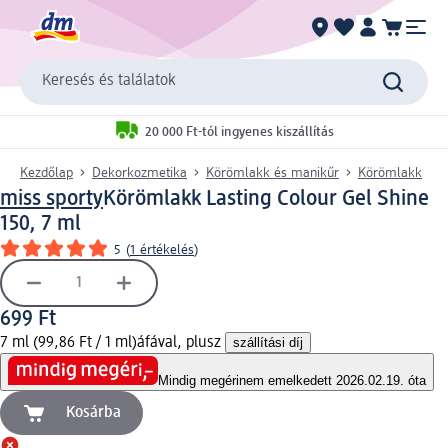
Keresés és találatok
20 000 Ft-tól ingyenes kiszállítás
Kezdőlap
Dekorkozmetika
Körömlakk és manikűr
Körömlakk
miss sporty
Körömlakk Lasting Colour Gel Shine
150, 7 ml
5
(
1 értékelés
)
699 Ft
7 ml (99,86 Ft / 1 ml)
áfával, plusz
szállítási díj
Mindig megéri
nem emelkedett 2026.02.19. óta
Kosárba