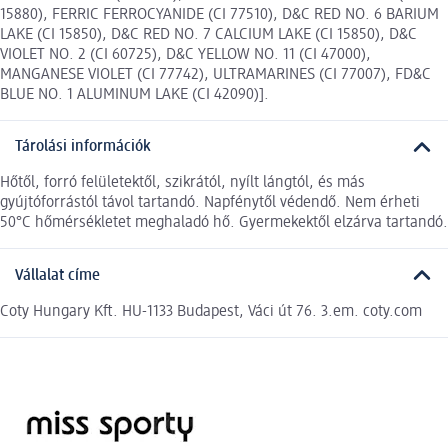
15880), FERRIC FERROCYANIDE (CI 77510), D&C RED NO. 6 BARIUM
LAKE (CI 15850), D&C RED NO. 7 CALCIUM LAKE (CI 15850), D&C
VIOLET NO. 2 (CI 60725), D&C YELLOW NO. 11 (CI 47000),
MANGANESE VIOLET (CI 77742), ULTRAMARINES (CI 77007), FD&C
BLUE NO. 1 ALUMINUM LAKE (CI 42090)].
Tárolási információk
Hőtől, forró felületektől, szikrától, nyílt lángtól, és más
gyújtóforrástól távol tartandó. Napfénytől védendő. Nem érheti
50°C hőmérsékletet meghaladó hő. Gyermekektől elzárva tartandó.
Vállalat címe
Coty Hungary Kft. HU-1133 Budapest, Váci út 76. 3.em. coty.com