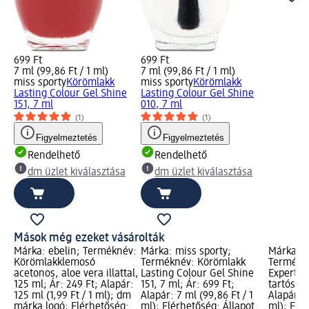
699 Ft
699 Ft
7 ml (99,86 Ft / 1 ml)
7 ml (99,86 Ft / 1 ml)
miss sporty
Körömlakk
miss sporty
Körömlakk
Lasting Colour Gel Shine
Lasting Colour Gel Shine
151, 7 ml
010, 7 ml
(1)
(1)
Figyelmeztetés
Figyelmeztetés
Rendelhető
Rendelhető
dm üzlet kiválasztása
dm üzlet kiválasztása
Mások még ezeket vásárolták
Márka: ebelin; Terméknév:
Márka: miss sporty;
Márka: m
Körömlakklemosó
Terméknév: Körömlakk
Termékné
acetonos, aloe vera illattal,
Lasting Colour Gel Shine
Expert, 
125 ml; Ár: 249 Ft; Alapár:
151, 7 ml; Ár: 699 Ft;
tartós, 8
125 ml (1,99 Ft / 1 ml); dm
Alapár: 7 ml (99,86 Ft / 1
Alapár: 8
márka logó; Elérhetőség:
ml); Elérhetőség: Állapot
ml); Elé