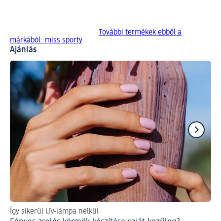
További termékek ebből a
márkából: miss sporty
Ajánlás
Így sikerül UV-lámpa nélkül
Így