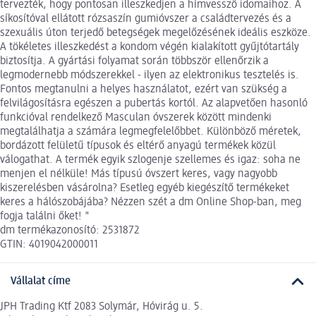
tervezték, hogy pontosan illeszkedjen a hímvessző idomaihoz. A
síkosítóval ellátott rózsaszín gumióvszer a családtervezés és a
szexuális úton terjedő betegségek megelőzésének ideális eszköze.
A tökéletes illeszkedést a kondom végén kialakított gyűjtótartály
biztosítja. A gyártási folyamat során többször ellenőrzik a
legmodernebb módszerekkel - ilyen az elektronikus tesztelés is.
Fontos megtanulni a helyes használatot, ezért van szükség a
felvilágosításra egészen a pubertás kortól. Az alapvetően hasonló
funkcióval rendelkező Masculan óvszerek között mindenki
megtalálhatja a számára legmegfelelőbbet. Különböző méretek,
bordázott felületű típusok és eltérő anyagú termékek közül
válogathat. A termék egyik szlogenje szellemes és igaz: soha ne
menjen el nélküle! Más típusú óvszert keres, vagy nagyobb
kiszerelésben vásárolna? Esetleg egyéb kiegészítő termékeket
keres a hálószobájába? Nézzen szét a dm Online Shop-ban, meg
fogja találni őket! "
dm termékazonosító: 2531872
GTIN: 4019042000011
Vállalat címe
JPH Trading Ktf 2083 Solymár, Hóvirág u. 5.