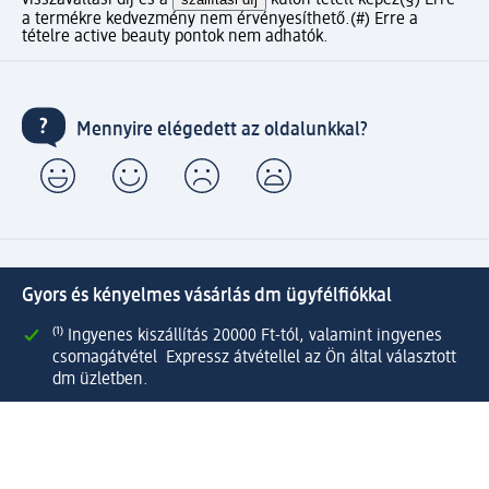
visszaváltási díj és a
külön tételt képez
(§) Erre
a termékre kedvezmény nem érvényesíthető.
(#) Erre a
tételre active beauty pontok nem adhatók.
Mennyire elégedett az oldalunkkal?
Gyors és kényelmes vásárlás dm ügyfélfiókkal
⁽¹⁾ Ingyenes kiszállítás 20000 Ft-tól, valamint ingyenes
csomagátvétel Expressz átvétellel az Ön által választott
dm üzletben.
Kapcsolja össze active beauty és online shop-os fiókját és
élvezze előnyeit.
Megrendeléseit egyszerűen és gyorsan kezelheti.