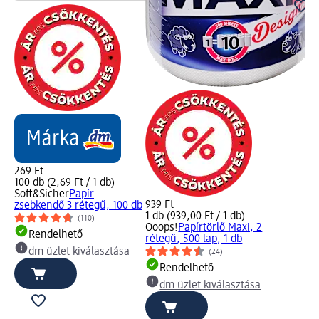
269 Ft
100 db (2,69 Ft / 1 db)
Soft&Sicher
Papír
939 Ft
zsebkendő 3 rétegű, 100 db
1 db (939,00 Ft / 1 db)
(110)
Ooops!
Papírtörlő Maxi, 2
Rendelhető
rétegű, 500 lap, 1 db
dm üzlet kiválasztása
(24)
Rendelhető
dm üzlet kiválasztása