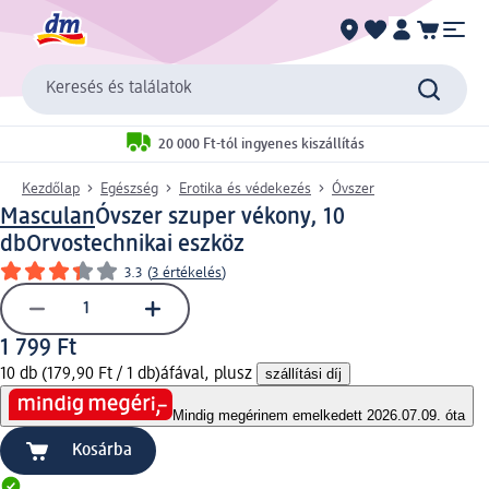
Keresés és találatok
20 000 Ft-tól ingyenes kiszállítás
Kezdőlap
Egészség
Erotika és védekezés
Óvszer
Masculan
Óvszer szuper vékony, 10
db
Orvostechnikai eszköz
3.3
(
3 értékelés
)
1 799 Ft
10 db (179,90 Ft / 1 db)
áfával, plusz
szállítási díj
Mindig megéri
nem emelkedett 2026.07.09. óta
Kosárba