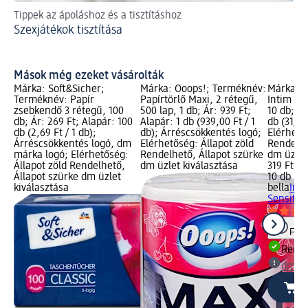
Tippek az ápoláshoz és a tisztításhoz
Pá
Szexjátékok tisztítása
így
gy
It
Mások még ezeket vásárolták
Márka: Soft&Sicher;
Márka: Ooops!; Terméknév:
Márka: b
Terméknév: Papír
Papírtörlő Maxi, 2 rétegű,
Intim tö
zsebkendő 3 rétegű, 100
500 lap, 1 db; Ár: 939 Ft;
10 db; Ár
db; Ár: 269 Ft; Alapár: 100
Alapár: 1 db (939,00 Ft / 1
db (31,90 
db (2,69 Ft / 1 db);
db); Árréscsökkentés logó;
Elérhető
Árréscsökkentés logó, dm
Elérhetőség: Állapot zöld
Rendelhe
márka logó; Elérhetőség:
Rendelhető, Állapot szürke
dm üzlet
Állapot zöld Rendelhető,
dm üzlet kiválasztása
319 Ft
Állapot szürke dm üzlet
10 db (31
kiválasztása
bella
Int
Sensitive
Figy
Rende
dm üz