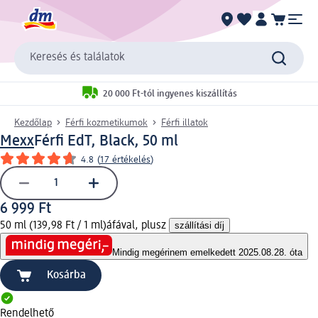
Keresés és találatok
20 000 Ft-tól ingyenes kiszállítás
Kezdőlap
Férfi kozmetikumok
Férfi illatok
Mexx
Férfi EdT, Black, 50 ml
4.8
(
17 értékelés
)
6 999 Ft
50 ml (139,98 Ft / 1 ml)
áfával, plusz
szállítási díj
Mindig megéri
nem emelkedett 2025.08.28. óta
Kosárba
Rendelhető