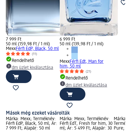
7 999 Ft
6 999 Ft
50 ml (159,98 Ft / 1 ml)
50 ml (139,98 Ft / 1 ml)
Mexx
Férfi EdP, Black, 50 ml
(11)
Rendelhető
Mexx
Férfi Edt, Man for
him, 50 ml
dm üzlet kiválasztása
(21)
Rendelhető
dm üzlet kiválasztása
Mások még ezeket vásárolták
Márka: Mexx; Terméknév:
Márka: Mexx; Terméknév:
Márka: s
Férfi EdP, Black, 50 ml; Ár:
Férfi EdT, Fresh for him, 30
Termékné
7 999 Ft; Alapár: 50 ml
ml; Ár: 5 499 Ft; Alapár: 30
Pure; Ár: