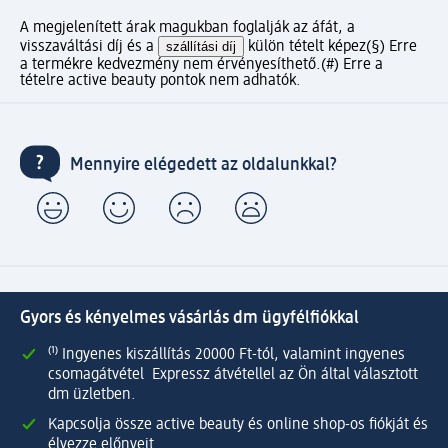
A megjelenített árak magukban foglalják az áfát, a
visszaváltási díj és a
szállítási díj
külön tételt képez
(§) Erre
a termékre kedvezmény nem érvényesíthető.
(#) Erre a
tételre active beauty pontok nem adhatók.
Mennyire elégedett az oldalunkkal?
Gyors és kényelmes vásárlás dm ügyfélfiókkal
⁽¹⁾ Ingyenes kiszállítás 20000 Ft-tól, valamint ingyenes
csomagátvétel Expressz átvétellel az Ön által választott
dm üzletben.
Kapcsolja össze active beauty és online shop-os fiókját és
élvezze előnyeit.