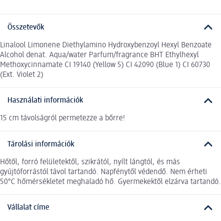
Összetevők
Linalool Limonene Diethylamino Hydroxybenzoyl Hexyl Benzoate
Alcohol denat. Aqua/water Parfum/fragrance BHT Ethylhexyl
Methoxycinnamate CI 19140 (Yellow 5) CI 42090 (Blue 1) CI 60730
(Ext. Violet 2)
Használati információk
15 cm távolságról permetezze a bőrre!
Tárolási információk
Hőtől, forró felületektől, szikrától, nyílt lángtól, és más
gyújtóforrástól távol tartandó. Napfénytől védendő. Nem érheti
50°C hőmérsékletet meghaladó hő. Gyermekektől elzárva tartandó.
Vállalat címe