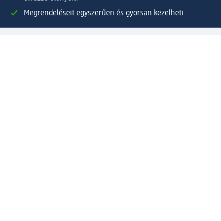
Megrendeléseit egyszerűen és gyorsan kezelheti.
Regisztráljon most!
Kérdések és válaszok
Szolgáltatások
Ügyfélszolgálat
Fizetési lehetőségek
Szállítási és átvételi lehetőségek
Visszaküldés, visszatérítés
Hibás termék reklamáció
Csomagkövetés
Vállalatról
Vállalat
Vállalati felelősségvállalás
Karrier
Sajtószoba
Díjaink
Támogatási stratégia
Kiemelt kategóriáink