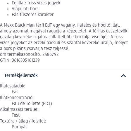
Fejillat: friss vizes jegyek
Alapillat: bors
Fás-fűszeres karakter
A Mexx Black Man férfi EdT egy vagány, fiatalos és hódító illat,
amely azonnal magával ragadja a képzeletet. A férfias összetevők
gazdag keveréke izgalmas illatfelhőbe burkolja viselőjét. A friss
vizes jegyeket az érzéki pacsuli és szantál keveréke uralja, melyet
a bors pikáns csavarja tesz teljessé.
dm termékazonosító: 2486792
GTIN: 3616305161239
Termékjellemzők
Illatcsaládok:
Fás
Illatkoncentráció:
Eau de Toilette (EDT)
Alkalmazási terület:
Test
Textúra / állag / felvitel:
Pumpás