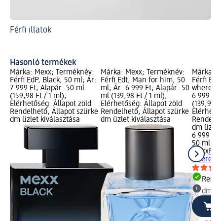
Férfi illatok
A 
mil
Ön
Hasonló termékek
Márka: Mexx; Terméknév:
Márka: Mexx; Terméknév:
Márka: 
Férfi EdP, Black, 50 ml; Ár:
Férfi Edt, Man for him, 50
Férfi Ed
7 999 Ft; Alapár: 50 ml
ml; Ár: 6 999 Ft; Alapár: 50
wherever
(159,98 Ft / 1 ml);
ml (139,98 Ft / 1 ml);
6 999 Ft;
Elérhetőség: Állapot zöld
Elérhetőség: Állapot zöld
(139,98 F
Rendelhető, Állapot szürke
Rendelhető, Állapot szürke
Elérhető
dm üzlet kiválasztása
dm üzlet kiválasztása
Rendelhe
dm üzlet
6 999 Ft
50 ml (13
Mexx
Fér
wherever
Rende
dm üz