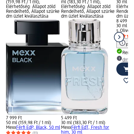
(159,98 Ft / 1 ml);
ml (183,30 Ft / 1 ml);
30 ml (28
Elérhetőség: Állapot zöld
Elérhetőség: Állapot zöld
Elérhető
Rendelhető, Állapot szürke
Rendelhető, Állapot szürke
Rendelhe
dm üzlet kiválasztása
dm üzlet kiválasztása
dm üzlet
8 499 Ft
30 ml (28
s.Oliver
F
Figy
Rende
dm üz
7 999 Ft
5 499 Ft
50 ml (159,98 Ft / 1 ml)
30 ml (183,30 Ft / 1 ml)
Mexx
Férfi EdP, Black, 50 ml
Mexx
Férfi EdT, Fresh for
him, 30 ml
(11)