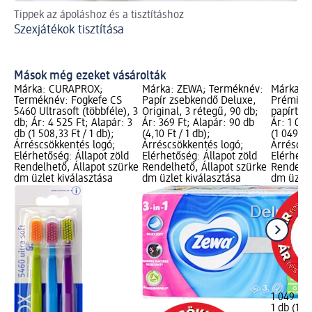
Tippek az ápoláshoz és a tisztításhoz
Pá
Szexjátékok tisztítása
így
gy
It
Mások még ezeket vásárolták
Márka: CURAPROX;
Márka: ZEWA; Terméknév:
Márka: 
Terméknév: Fogkefe CS
Papír zsebkendő Deluxe,
Prémium
5460 Ultrasoft (többféle), 3
Original, 3 rétegű, 90 db;
papírtörl
db; Ár: 4 525 Ft; Alapár: 3
Ár: 369 Ft; Alapár: 90 db
Ár: 1 049
db (1 508,33 Ft / 1 db);
(4,10 Ft / 1 db);
(1 049,00
Árréscsökkentés logó;
Árréscsökkentés logó;
Árréscsö
Elérhetőség: Állapot zöld
Elérhetőség: Állapot zöld
Elérhető
Rendelhető, Állapot szürke
Rendelhető, Állapot szürke
Rendelhe
dm üzlet kiválasztása
dm üzlet kiválasztása
dm üzlet
1 049 Ft
1 db (1 0