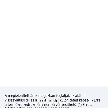
A megjelenített árak magukban foglalják az áfát, a
visszaváltási díj és a
szállítási díj
külön tételt képez
(§) Erre
a termékre kedvezmény nem érvényesíthető.
(#) Erre a