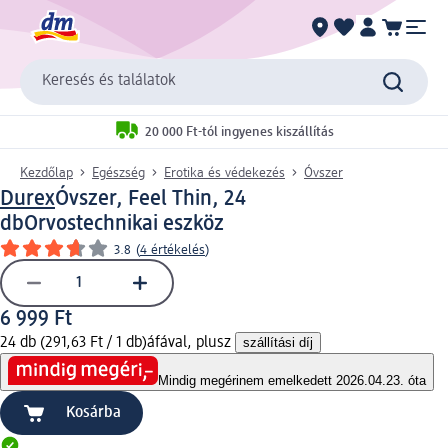
Keresés és találatok
20 000 Ft-tól ingyenes kiszállítás
Kezdőlap
Egészség
Erotika és védekezés
Óvszer
Durex
Óvszer, Feel Thin, 24
db
Orvostechnikai eszköz
3.8
(
4 értékelés
)
6 999 Ft
24 db (291,63 Ft / 1 db)
áfával, plusz
szállítási díj
Mindig megéri
nem emelkedett 2026.04.23. óta
Kosárba