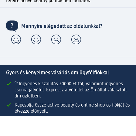
tételre active beauty pontok nem adhatók.
Mennyire elégedett az oldalunkkal?
Gyors és kényelmes vásárlás dm ügyfélfiókkal
⁽¹⁾ Ingyenes kiszállítás 20000 Ft-tól, valamint ingyenes
csomagátvétel Expressz átvétellel az Ön által választott
dm üzletben.
Kapcsolja össze active beauty és online shop-os fiókját és
élvezze előnyeit.
Megrendeléseit egyszerűen és gyorsan kezelheti.