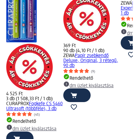
ZEWA
Pr
Expert pa
1 db
Rende
dm üz
369 Ft
90 db (4,10 Ft / 1 db)
ZEWA
Papír zsebkendő
Deluxe, Original, 3 rétegű,
90 db
(9)
Rendelhető
dm üzlet kiválasztása
4 525 Ft
3 db (1 508,33 Ft / 1 db)
CURAPROX
Fogkefe CS 5460
Ultrasoft (többféle), 3 db
(45)
Rendelhető
dm üzlet kiválasztása