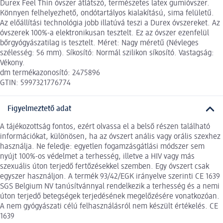
Durex Feel Thin óvszer átlátszó, természetes latex gumióvszer.
Könnyen felhelyezhető, ondótartályos kialakítású, sima felületű.
Az előállítási technológia jobb illatúvá teszi a Durex óvszereket. Az
óvszerek 100%-a elektronikusan tesztelt. Ez az óvszer ezenfelül
bőrgyógyászatilag is tesztelt. Méret: Nagy méretű (Névleges
szélesség: 56 mm). Síkosító: Normál szilikon síkosító. Vastagság:
Vékony.
dm termékazonosító: 2475896
GTIN: 5997321776774
Figyelmeztető adat
A tájékozottság fontos, ezért olvassa el a belső részen található
információkat, különösen, ha az óvszert anális vagy orális szexhez
használja. Ne feledje: egyetlen fogamzásgátlási módszer sem
nyújt 100%-os védelmet a terhesség, illetve a HIV vagy más
szexuális úton terjedő fertőzésekkel szemben. Egy óvszert csak
egyszer használjon. A termék 93/42/EGK irányelve szerinti CE 1639
SGS Belgium NV tanúsítvánnyal rendelkezik a terhesség és a nemi
úton terjedő betegségek terjedésének megelőzésére vonatkozóan.
A nem gyógyászati célú felhasználásról nem készült értékelés. CE
1639