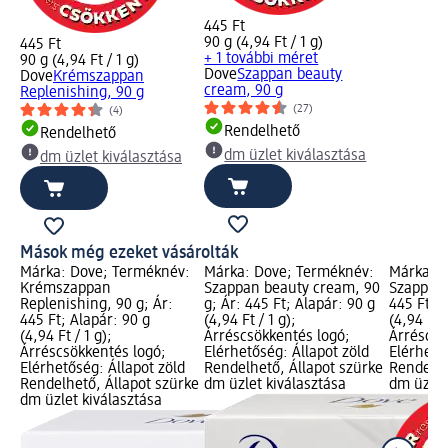
445 Ft
90 g (4,94 Ft / 1 g)
445 Ft
+ 1 további méret
90 g (4,94 Ft / 1 g)
Dove
Szappan beauty
Dove
Krémszappan
cream, 90 g
Replenishing, 90 g
(27)
(4)
Rendelhető
Rendelhető
dm üzlet kiválasztása
dm üzlet kiválasztása
Mások még ezeket vásárolták
Márka: Dove; Terméknév:
Márka: Dove; Terméknév:
Márka: D
Krémszappan
Szappan beauty cream, 90
Szappan 
Replenishing, 90 g; Ár:
g; Ár: 445 Ft; Alapár: 90 g
445 Ft; A
445 Ft; Alapár: 90 g
(4,94 Ft / 1 g);
(4,94 Ft /
(4,94 Ft / 1 g);
Árréscsökkentés logó;
Árréscsö
Árréscsökkentés logó;
Elérhetőség: Állapot zöld
Elérhető
Elérhetőség: Állapot zöld
Rendelhető, Állapot szürke
Rendelhe
Rendelhető, Állapot szürke
dm üzlet kiválasztása
dm üzlet
dm üzlet kiválasztása