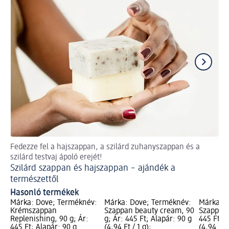
Fedezze fel a hajszappan, a szilárd zuhanyszappan és a
Csi
szilárd testvaj ápoló erejét!
Le
Szilárd szappan és hajszappan – ajándék a
természettől
Hasonló termékek
Márka: Dove; Terméknév:
Márka: Dove; Terméknév:
Márka: D
Krémszappan
Szappan beauty cream, 90
Szappan 
Replenishing, 90 g; Ár:
g; Ár: 445 Ft; Alapár: 90 g
445 Ft; A
445 Ft; Alapár: 90 g
(4,94 Ft / 1 g);
(4,94 Ft /