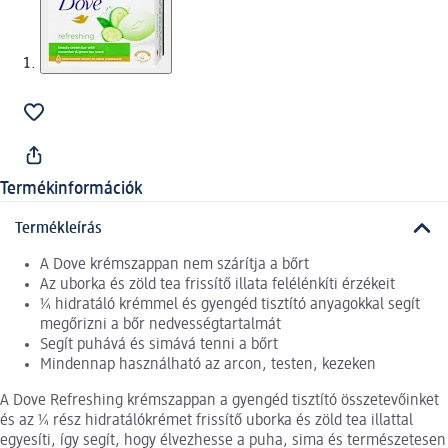
Termékinformációk
Termékleírás
A Dove krémszappan nem szárítja a bőrt
Az uborka és zöld tea frissítő illata felélénkíti érzékeit
¼ hidratáló krémmel és gyengéd tisztító anyagokkal segít
megőrizni a bőr nedvességtartalmát
Segít puhává és simává tenni a bőrt
Mindennap használható az arcon, testen, kezeken
A Dove Refreshing krémszappan a gyengéd tisztító összetevőinket
és az ¼ rész hidratálókrémet frissítő uborka és zöld tea illattal
egyesíti, így segít, hogy élvezhesse a puha, sima és természetesen