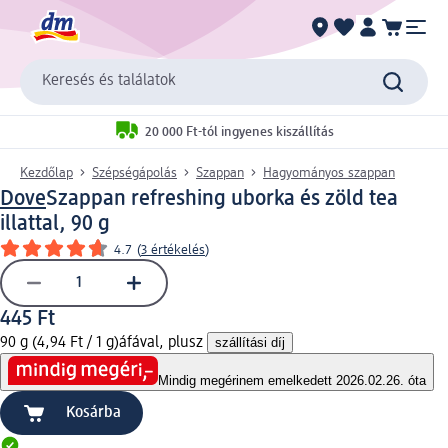
Keresés és találatok
20 000 Ft-tól ingyenes kiszállítás
Kezdőlap
Szépségápolás
Szappan
Hagyományos szappan
Dove
Szappan refreshing uborka és zöld tea
illattal, 90 g
4.7
(
3 értékelés
)
445 Ft
90 g (4,94 Ft / 1 g)
áfával, plusz
szállítási díj
Mindig megéri
nem emelkedett 2026.02.26. óta
Kosárba