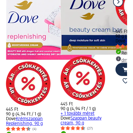
445 Ft
90 g (4,9
Dove
Sza
Rende
dm üz
445 Ft
90 g (4,94 Ft / 1 g)
445 Ft
+ 1 további méret
90 g (4,94 Ft / 1 g)
Dove
Szappan beauty
Dove
Krémszappan
cream, 90 g
Replenishing, 90 g
(27)
(4)