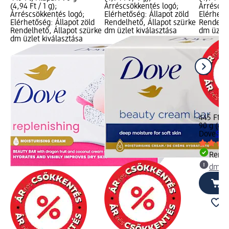
(4,94 Ft / 1 g);
Árréscsökkentés logó;
Árréscsö
Árréscsökkentés logó;
Elérhetőség: Állapot zöld
Elérhető
Elérhetőség: Állapot zöld
Rendelhető, Állapot szürke
Rendelhe
Rendelhető, Állapot szürke
dm üzlet kiválasztása
dm üzlet
dm üzlet kiválasztása
445 Ft
90 g (4,9
Dove
Sza
Rende
dm üz