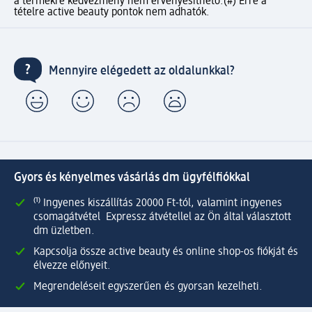
a termékre kedvezmény nem érvényesíthető.
(#) Erre a
tételre active beauty pontok nem adhatók.
Mennyire elégedett az oldalunkkal?
Gyors és kényelmes vásárlás dm ügyfélfiókkal
⁽¹⁾ Ingyenes kiszállítás 20000 Ft-tól, valamint ingyenes
csomagátvétel Expressz átvétellel az Ön által választott
dm üzletben.
Kapcsolja össze active beauty és online shop-os fiókját és
élvezze előnyeit.
Megrendeléseit egyszerűen és gyorsan kezelheti.