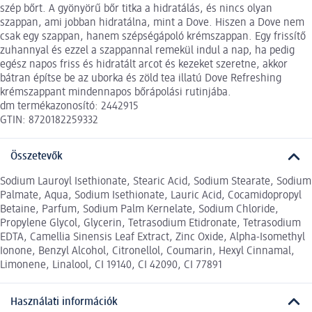
szép bőrt. A gyönyörű bőr titka a hidratálás, és nincs olyan
szappan, ami jobban hidratálna, mint a Dove. Hiszen a Dove nem
csak egy szappan, hanem szépségápoló krémszappan. Egy frissítő
zuhannyal és ezzel a szappannal remekül indul a nap, ha pedig
egész napos friss és hidratált arcot és kezeket szeretne, akkor
bátran építse be az uborka és zöld tea illatú Dove Refreshing
krémszappant mindennapos bőrápolási rutinjába.
dm termékazonosító: 2442915
GTIN: 8720182259332
Összetevők
Sodium Lauroyl Isethionate, Stearic Acid, Sodium Stearate, Sodium
Palmate, Aqua, Sodium Isethionate, Lauric Acid, Cocamidopropyl
Betaine, Parfum, Sodium Palm Kernelate, Sodium Chloride,
Propylene Glycol, Glycerin, Tetrasodium Etidronate, Tetrasodium
EDTA, Camellia Sinensis Leaf Extract, Zinc Oxide, Alpha-Isomethyl
Ionone, Benzyl Alcohol, Citronellol, Coumarin, Hexyl Cinnamal,
Limonene, Linalool, CI 19140, CI 42090, CI 77891
Használati információk