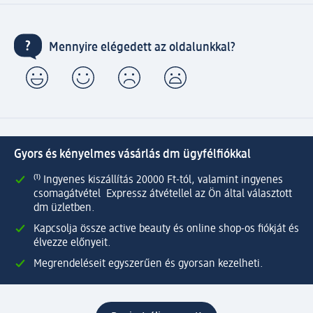
Mennyire elégedett az oldalunkkal?
Gyors és kényelmes vásárlás dm ügyfélfiókkal
⁽¹⁾ Ingyenes kiszállítás 20000 Ft-tól, valamint ingyenes
csomagátvétel Expressz átvétellel az Ön által választott
dm üzletben.
Kapcsolja össze active beauty és online shop-os fiókját és
élvezze előnyeit.
Megrendeléseit egyszerűen és gyorsan kezelheti.