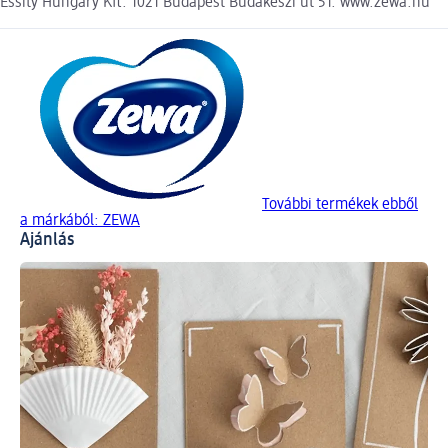
Essity Hungary Kft. 1021 Budapest Budakeszi út 51. www.zewa.hu
További termékek ebből
a márkából: ZEWA
Ajánlás