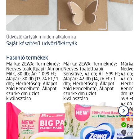
Üdvözlőkártyák minden alkalomra
Ré
Saját készítésű üdvözlőkártyák
pa
Ré
Hasonló termékek
Márka: ZEWA; Terméknév:
Márka: ZEWA; Terméknév:
Márka: 
Nedves toalettpapír Almond
Nedves Toalettpapír
Nedves T
Milk, 80 db; Ár: 1 099 Ft;
Sensitive, 42 db; Ár: 599 Ft;
42 db; Ár
Alapár: 80 db (13,74 Ft / 1
Alapár: 42 db (14,26 Ft / 1
42 db (14
db); Elérhetőség: Állapot
db); Elérhetőség: Állapot
Elérhető
zöld Rendelhető, Állapot
zöld Rendelhető, Állapot
Rendelhe
szürke dm üzlet
szürke dm üzlet
dm üzlet
kiválasztása
kiválasztása
599 Ft
42 db (14
ZEWA
Ned
Kids, 42
Rende
dm üz