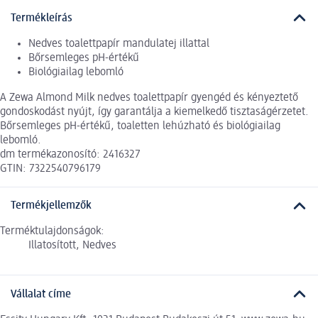
Termékleírás
Nedves toalettpapír mandulatej illattal
Bőrsemleges pH-értékű
Biológiailag lebomló
A Zewa Almond Milk nedves toalettpapír gyengéd és kényeztető
gondoskodást nyújt, így garantálja a kiemelkedő tisztaságérzetet.
Bőrsemleges pH-értékű, toaletten lehúzható és biológiailag
lebomló.
dm termékazonosító: 2416327
GTIN: 7322540796179
Termékjellemzők
Terméktulajdonságok:
Illatosított, Nedves
Vállalat címe