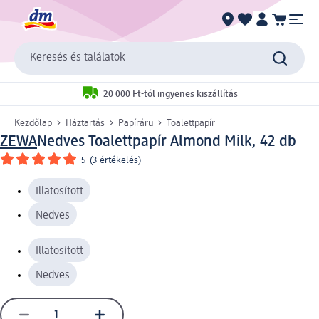
Keresés és találatok
20 000 Ft-tól ingyenes kiszállítás
Kezdőlap
Háztartás
Papíráru
Toalettpapír
ZEWA
Nedves Toalettpapír Almond Milk, 42 db
5
(
3 értékelés
)
Illatosított
Nedves
Illatosított
Nedves