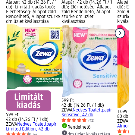
Alapár: 42 db (14,26 Ft / 1
Alapár: 42 db (14,26 Ft / 1
Alapár: 8
db); Limitált kiadás logó;
db); Elérhetőség: Állapot
db); Elér
Elérhetőség: Állapot zöld
zöld Rendelhető, Állapot
zöld Ren
Rendelhető, Állapot szürke
szürke dm üzlet
szürke d
dm üzlet kiválasztása
kiválasztása
kiválasz
599 Ft
42 db (14,26 Ft / 1 db)
ZEWA
Nedves Toalettpapír
1 099 Ft
599 Ft
Sensitive, 42 db
80 db (13
42 db (14,26 Ft / 1 db)
(42)
ZEWA
Ned
ZEWA
Nedves Toalettpapír
Almond M
Rendelhető
Limited Edition, 42 db
dm üzlet kiválasztása
(4)