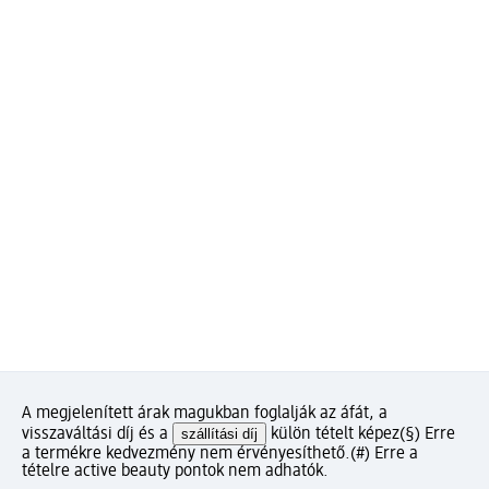
A megjelenített árak magukban foglalják az áfát, a
visszaváltási díj és a
szállítási díj
külön tételt képez
(§) Erre
a termékre kedvezmény nem érvényesíthető.
(#) Erre a
tételre active beauty pontok nem adhatók.