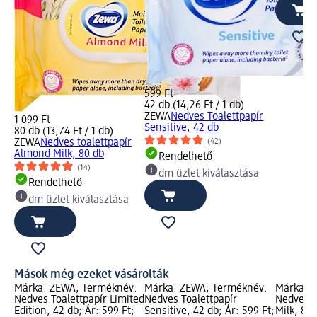
599 Ft
42 db (14,26 Ft / 1 db)
ZEWA
Nedves Toalettpapír
1 099 Ft
Sensitive, 42 db
80 db (13,74 Ft / 1 db)
(42)
ZEWA
Nedves toalettpapír
Almond Milk, 80 db
Rendelhető
(14)
dm üzlet kiválasztása
Rendelhető
dm üzlet kiválasztása
Mások még ezeket vásárolták
Márka: ZEWA; Terméknév:
Márka: ZEWA; Terméknév:
Márka: 
Nedves Toalettpapír Limited
Nedves Toalettpapír
Nedves t
Edition, 42 db; Ár: 599 Ft;
Sensitive, 42 db; Ár: 599 Ft;
Milk, 80 