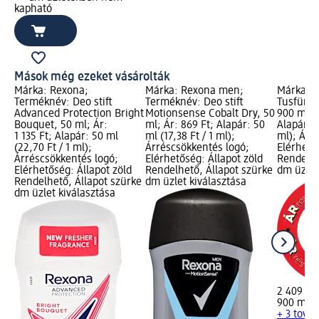
kapható
Mások még ezeket vásárolták
Márka: Rexona;
Márka: Rexona men;
Márka: D
Terméknév: Deo stift
Terméknév: Deo stift
Tusfürdő
Advanced Protection Bright
Motionsense Cobalt Dry, 50
900 ml; Á
Bouquet, 50 ml; Ár:
ml; Ár: 869 Ft; Alapár: 50
Alapár: 9
1 135 Ft; Alapár: 50 ml
ml (17,38 Ft / 1 ml);
ml); Árr
(22,70 Ft / 1 ml);
Árréscsökkentés logó;
Elérhető
Árréscsökkentés logó;
Elérhetőség: Állapot zöld
Rendelhe
Elérhetőség: Állapot zöld
Rendelhető, Állapot szürke
dm üzlet
Rendelhető, Állapot szürke
dm üzlet kiválasztása
dm üzlet kiválasztása
2 409 Ft
900 ml (2
+ 3 tová