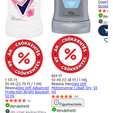
Dove
Tus
duopack,
Rende
dm üz
869 Ft
1 135 Ft
50 ml (17,38 Ft / 1 ml)
50 ml (22,70 Ft / 1 ml)
Rexona men
Deo stift
Rexona
Deo stift Advanced
Motionsense Cobalt Dry, 50
Protection Bright Bouquet,
ml
50 ml
(89)
(6)
Figyelmeztetés
Rendelhető
Rendelhető
dm üzlet kiválasztása