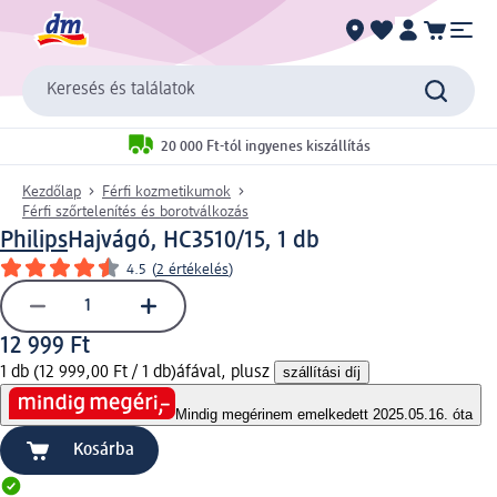
Keresés és találatok
20 000 Ft-tól ingyenes kiszállítás
Kezdőlap
Férfi kozmetikumok
Férfi szőrtelenítés és borotválkozás
Philips
Hajvágó, HC3510/15, 1 db
4.5
(
2 értékelés
)
12 999 Ft
1 db (12 999,00 Ft / 1 db)
áfával, plusz
szállítási díj
Mindig megéri
nem emelkedett 2025.05.16. óta
Kosárba