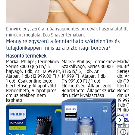
Ennyire egyszerű a műanyagmentes borotvák használata! Itt
Hód
mindent megtalál Eco Shaver témában.
Ti
Mennyire egyszerű a fenntartható szőrtelenítés és
tulajdonképpen mi is az a biztonsági borotva?
Hasonló termékek
Márka: Philips; Terméknév:
Márka: Philips; Terméknév:
Márka: P
Series 3000 QC5115/15
Szakállvágó, Series 30000
Multifun
hajvágó, 1 db; Ár: 12 999 Ft;
BT3615/15, 1 db; Ár:
Series 3
Alapár: 1 db (12 999,00 Ft /
14 999 Ft; Alapár: 1 db
db; Ár: 1
1 db); Csak online logó;
(14 999,00 Ft / 1 db);
db (19 99
Elérhetőség: Állapot zöld
Elérhetőség: Állapot zöld
Elérhető
Rendelhető, Állapot piros
Rendelhető, Állapot szürke
Rendelhe
dm üzletekben nem
dm üzlet kiválasztása
dm üzlet
kapható
19 999 Ft
1 db (19 
Philips
Mu
trimmer,
MG3945/1
Figy