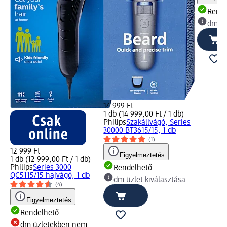
Rende
dm üz
14 999 Ft
1 db (14 999,00 Ft / 1 db)
Philips
Szakállvágó, Series
30000 BT3615/15, 1 db
(1)
12 999 Ft
Figyelmeztetés
1 db (12 999,00 Ft / 1 db)
Philips
Series 3000
Rendelhető
QC5115/15 hajvágó, 1 db
dm üzlet kiválasztása
(4)
Figyelmeztetés
Rendelhető
dm üzletekben nem