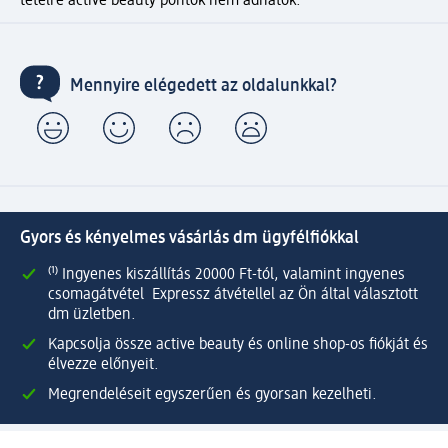
tételre active beauty pontok nem adhatók.
Mennyire elégedett az oldalunkkal?
Gyors és kényelmes vásárlás dm ügyfélfiókkal
⁽¹⁾ Ingyenes kiszállítás 20000 Ft-tól, valamint ingyenes
csomagátvétel Expressz átvétellel az Ön által választott
dm üzletben.
Kapcsolja össze active beauty és online shop-os fiókját és
élvezze előnyeit.
Megrendeléseit egyszerűen és gyorsan kezelheti.