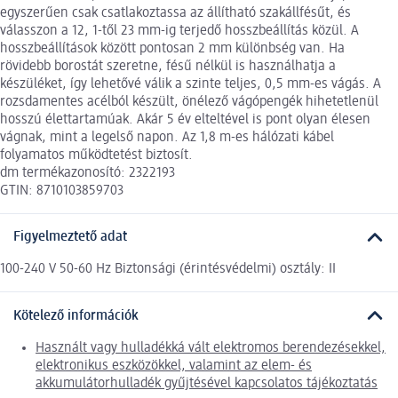
egyszerűen csak csatlakoztassa az állítható szakállfésűt, és
válasszon a 12, 1-től 23 mm-ig terjedő hosszbeállítás közül. A
hosszbeállítások között pontosan 2 mm különbség van. Ha
rövidebb borostát szeretne, fésű nélkül is használhatja a
készüléket, így lehetővé válik a szinte teljes, 0,5 mm-es vágás. A
rozsdamentes acélból készült, önélező vágópengék hihetetlenül
hosszú élettartamúak. Akár 5 év elteltével is pont olyan élesen
vágnak, mint a legelső napon. Az 1,8 m-es hálózati kábel
folyamatos működtetést biztosít.
dm termékazonosító: 2322193
GTIN: 8710103859703
Figyelmeztető adat
100-240 V 50-60 Hz Biztonsági (érintésvédelmi) osztály: II
Kötelező információk
Használt vagy hulladékká vált elektromos berendezésekkel,
elektronikus eszközökkel, valamint az elem- és
akkumulátorhulladék gyűjtésével kapcsolatos tájékoztatás