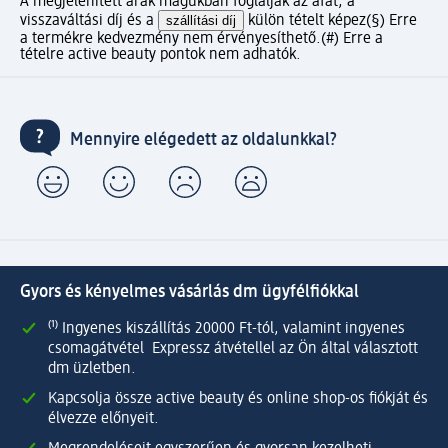
A megjelenített árak magukban foglalják az áfát, a
visszaváltási díj és a
szállítási díj
külön tételt képez
(§) Erre
a termékre kedvezmény nem érvényesíthető.
(#) Erre a
tételre active beauty pontok nem adhatók.
Mennyire elégedett az oldalunkkal?
Gyors és kényelmes vásárlás dm ügyfélfiókkal
⁽¹⁾ Ingyenes kiszállítás 20000 Ft-tól, valamint ingyenes
csomagátvétel Expressz átvétellel az Ön által választott
dm üzletben.
Kapcsolja össze active beauty és online shop-os fiókját és
élvezze előnyeit.