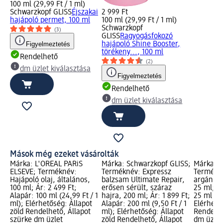
100 ml (29,99 Ft / 1 ml)
Schwarzkopf GLISS
Éjszakai
2 999 Ft
hajápoló permet, 100 ml
100 ml (29,99 Ft / 1 ml)
Schwarzkopf
(3)
GLISS
Ragyogásfokozó
Figyelmeztetés
hajápoló Shine Booster,
törékeny..., 100 ml
Rendelhető
(2)
dm üzlet kiválasztása
Figyelmeztetés
Rendelhető
dm üzlet kiválasztása
Mások még ezeket vásárolták
Márka: L'ORÉAL PARiS
Márka: Schwarzkopf GLISS;
Márka: S
ELSEVE; Terméknév:
Terméknév: Expressz
Termékn
Hajápoló olaj, általános,
balzsam Ultimate Repair,
argánolaj
100 ml; Ár: 2 499 Ft;
erősen sérült, száraz
25 ml; Ár
Alapár: 100 ml (24,99 Ft / 1
hajra, 200 ml; Ár: 1 899 Ft;
25 ml (13
ml); Elérhetőség: Állapot
Alapár: 200 ml (9,50 Ft / 1
Elérhető
zöld Rendelhető, Állapot
ml); Elérhetőség: Állapot
Rendelhe
szürke dm üzlet
zöld Rendelhető, Állapot
dm üzlet