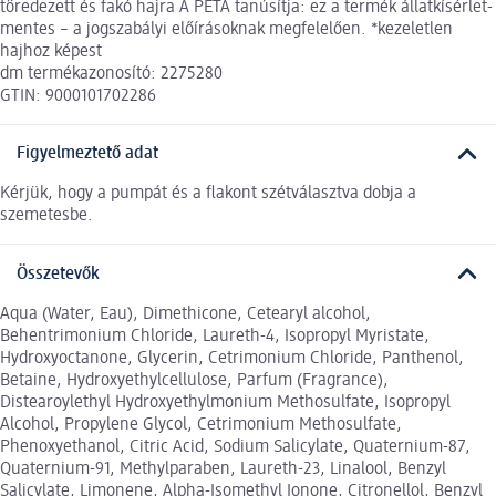
töredezett és fakó hajra A PETA tanúsítja: ez a termék állatkísérlet-
mentes – a jogszabályi előírásoknak megfelelően. *kezeletlen
hajhoz képest
dm termékazonosító: 2275280
GTIN: 9000101702286
Figyelmeztető adat
Kérjük, hogy a pumpát és a flakont szétválasztva dobja a
szemetesbe.
Összetevők
Aqua (Water, Eau), Dimethicone, Cetearyl alcohol,
Behentrimonium Chloride, Laureth-4, Isopropyl Myristate,
Hydroxyoctanone, Glycerin, Cetrimonium Chloride, Panthenol,
Betaine, Hydroxyethylcellulose, Parfum (Fragrance),
Distearoylethyl Hydroxyethylmonium Methosulfate, Isopropyl
Alcohol, Propylene Glycol, Cetrimonium Methosulfate,
Phenoxyethanol, Citric Acid, Sodium Salicylate, Quaternium-87,
Quaternium-91, Methylparaben, Laureth-23, Linalool, Benzyl
Salicylate, Limonene, Alpha-Isomethyl Ionone, Citronellol, Benzyl