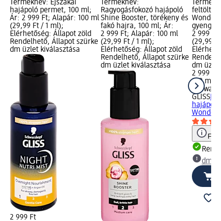
Terméknév: Éjszakai
Terméknév:
Termékné
hajápoló permet, 100 ml;
Ragyogásfokozó hajápoló
feltöltő 
Ár: 2 999 Ft; Alapár: 100 ml
Shine Booster, törékeny és
Wonder, 
(29,99 Ft / 1 ml);
fakó hajra, 100 ml; Ár:
gyenge h
Elérhetőség: Állapot zöld
2 999 Ft; Alapár: 100 ml
2 999 Ft;
Rendelhető, Állapot szürke
(29,99 Ft / 1 ml);
(29,99 Ft
dm üzlet kiválasztása
Elérhetőség: Állapot zöld
Elérhető
Rendelhető, Állapot szürke
Rendelhe
dm üzlet kiválasztása
dm üzlet
2 999 Ft
100 ml (2
Schwarz
GLISS
Haj
hajápoló 
Wonder,.
Figy
Rende
dm üz
2 999 Ft