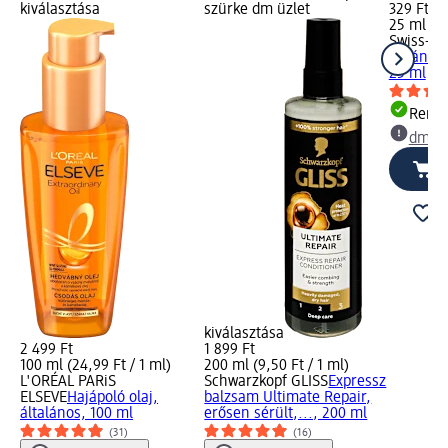
kiválasztása
szürke dm üzlet
329 Ft
25 ml (13
Swiss-O-
argánolaj
25 ml
Rende
dm üz
kiválasztása
2 499 Ft
1 899 Ft
100 ml (24,99 Ft / 1 ml)
200 ml (9,50 Ft / 1 ml)
L'ORÉAL PARiS
Schwarzkopf GLISS
Expressz
ELSEVE
Hajápoló olaj,
balzsam Ultimate Repair,
általános, 100 ml
erősen sérült,..., 200 ml
(31)
(16)