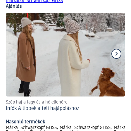
márkából: Schwarzkopf GLISS
Ajánlás
Szép haj a fagy és a hó ellenére
Ad
Infók & tippek a téli hajápoláshoz
Íg
Hasonló termékek
Márka: Schwarzkopf GLISS;
Márka: Schwarzkopf GLISS;
Márka: S