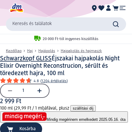
Keresés és találatok
20 000 Ft-tól ingyenes kiszállítás
Kezdőlap
Haj
Hajápolás
Hajpakolás és hajmaszk
Schwarzkopf GLISS
Éjszakai hajpakolás Night
Elixir Overnight Reconstrucion, sérült és
töredezett hajra, 100 ml
4.8
(
1204 értékelés
)
2 999 Ft
100 ml (29,99 Ft / 1 ml)
áfával, plusz
szállítási díj
Mindig megéri
nem emelkedett 2025.05.16. óta
Kosárba