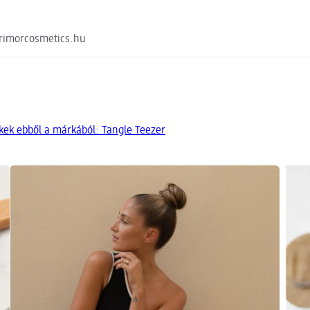
primorcosmetics.hu
kek ebből a márkából: Tangle Teezer