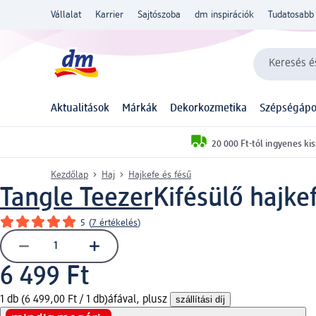
Vállalat
Karrier
Sajtószoba
dm inspirációk
Tudatosabb 
Keresés és
Aktualitások
Márkák
Dekorkozmetika
Szépségápo
20 000 Ft-tól ingyenes kis
Kezdőlap
Haj
Hajkefe és fésű
Tangle Teezer
Kifésülő hajkef
5
(
7 értékelés
)
6 499 Ft
1 db (6 499,00 Ft / 1 db)
áfával, plusz
szállítási díj