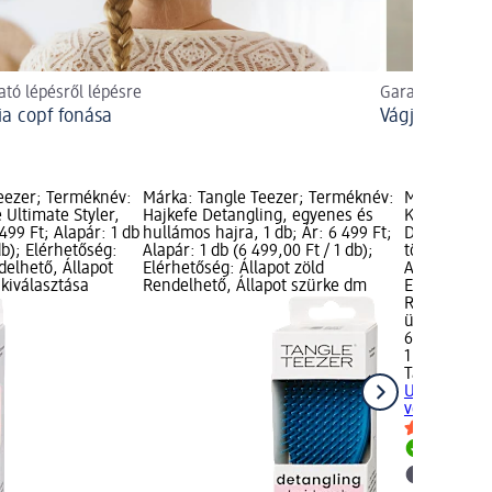
tó lépésről lépésre
Garantált sike
ia copf fonása
Vágjon bele!
eezer; Terméknév:
Márka: Tangle Teezer; Terméknév:
Márka: Tang
 Ultimate Styler,
Hajkefe Detangling, egyenes és
Kifésülő ha
 499 Ft; Alapár: 1 db
hullámos hajra, 1 db; Ár: 6 499 Ft;
Detangler, v
db); Elérhetőség:
Alapár: 1 db (6 499,00 Ft / 1 db);
töredezett h
delhető, Állapot
Elérhetőség: Állapot zöld
Alapár: 1 db
kiválasztása
Rendelhető, Állapot szürke dm
Elérhetőség:
Rendelhető,
üzlet kivála
6 499 Ft
1 db (6 499,0
Tangle Teez
Ultimate De
vékonyszálú,
Rendelh
dm üzlet