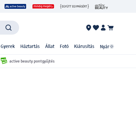
 Gyerek
Háztartás
Állat
Fotó
Kiárusítás
Nyár🌞
active beauty pontgyűjtés