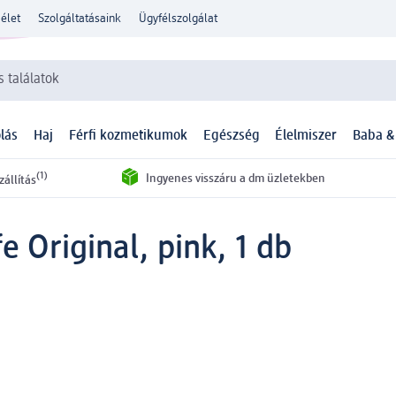
élet
Szolgáltatásaink
Ügyfélszolgálat
 találatok
lás
Haj
Férfi kozmetikumok
Egészség
Élelmiszer
Baba &
(1)
Ingyenes visszáru a dm üzletekben
zállítás
e Original, pink, 1 db