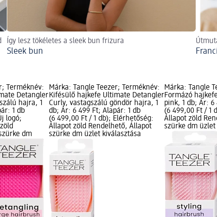
d
Így lesz tökéletes a sleek bun frizura
Útmuta
Sleek bun
Franc
r; Terméknév:
Márka: Tangle Teezer; Terméknév:
Márka: Tangle T
imate Detangler
Kifésülő hajkefe Ultimate Detangler
Formázó hajkefe
szálú hajra, 1
Curly, vastagszálú göndör hajra, 1
pink, 1 db; Ár: 6
pár: 1 db
db; Ár: 6 499 Ft; Alapár: 1 db
(6 499,00 Ft / 1 
Új logó;
(6 499,00 Ft / 1 db); Elérhetőség:
Állapot zöld Ren
 zöld
Állapot zöld Rendelhető, Állapot
szürke dm üzlet 
 szürke dm
szürke dm üzlet kiválasztása