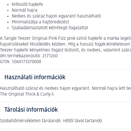
Kifésülő hajkefe
Normál hajra
Nedves és száraz hajon egyaránt használható
Minimalizálja a hajtöredezést
Szabadalmaztatott kétrétegű fogazattal
A Tangle Teezer Original Pink Fizz pink színű hajkefe a márka lege
hajsérüléseket fésülködés közben. Míg a hosszú fogak kíméletesen tá
Teezer hajkefe kényelmes fogást biztosít, és nedves, valamint szá
dm termékazonosító: 2171260
GTIN: 5060173370008
Használati információk
Használható száraz és nedves hajon egyaránt. Normál hajra lett terv
The Original Thick & Curly-t.
Tárolási információk
Szobahőmérsékleten tárolandó. Hőtől távol tartandó.