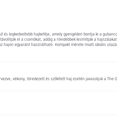
lső és legkedveltebb hajkeféje, amely gyengéden bontja ki a gubanco
volítják el a csomókat, addig a rövidebbek kisimítják a hajszálakat
raz hajon egyaránt használható. Kompakt mérete miatt ideális utazá
ezve, vékony, töredezett és szőkített haj esetén javasoljuk a The O