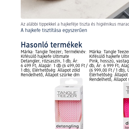
Az alábbi tippekkel a hajkeféje tiszta és higiénikus mara
A hajkefe tisztítása egyszerűen
Hasonló termékek
Márka: Tangle Teezer; Terméknév:
Márka: Tangle Teeze
Kifésülő hajkefe Ultimate
Kifésülő hajkefe Ult
Detangler, rózsaszín, 1 db; Ár:
Pink, hosszú, vastag
6 499 Ft; Alapár: 1 db (6 499,00 Ft /
db; Ár: 6 999 Ft; Ala
1 db); Elérhetőség: Állapot zöld
(6 999,00 Ft / 1 db); 
Rendelhető, Állapot szürke dm
Elérhetőség: Állapot
Rendelhető, Állapot