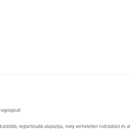
 ragyogását
tálóbb, legtartósabb alapozója, mely verhetetlen hidratálást és aká