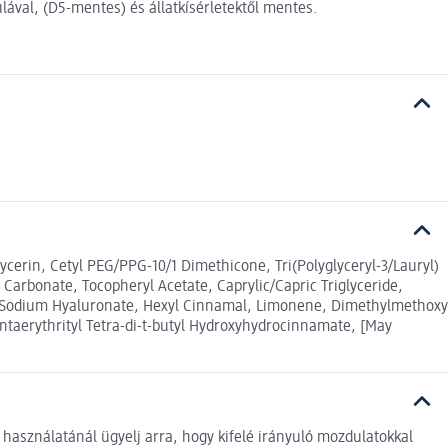
lával, (D5-mentes) és állatkísérletektől mentes.
ycerin, Cetyl PEG/PPG-10/1 Dimethicone, Tri(Polyglyceryl-3/Lauryl)
Carbonate, Tocopheryl Acetate, Caprylic/Capric Triglyceride,
e, Sodium Hyaluronate, Hexyl Cinnamal, Limonene, Dimethylmethoxy
ntaerythrityl Tetra-di-t-butyl Hydroxyhydrocinnamate, [May
 használatánál ügyelj arra, hogy kifelé irányuló mozdulatokkal