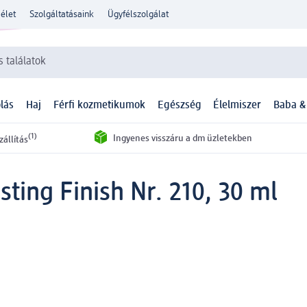
élet
Szolgáltatásaink
Ügyfélszolgálat
 találatok
lás
Haj
Férfi kozmetikumok
Egészség
Élelmiszer
Baba &
(1)
Ingyenes visszáru a dm üzletekben
zállítás
ting Finish Nr. 210, 30 ml