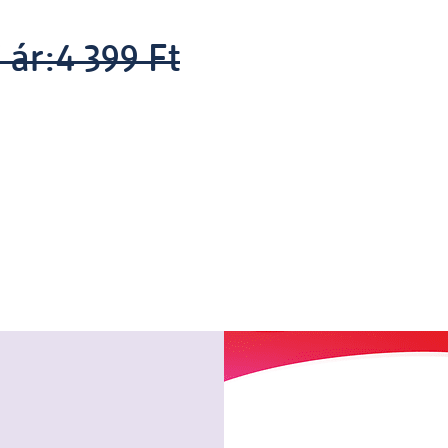
 ár:
4 399 Ft