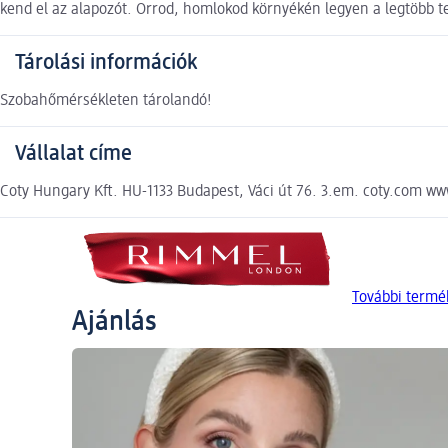
kend el az alapozót. Orrod, homlokod környékén legyen a legtöbb te
Tárolási információk
Szobahőmérsékleten tárolandó!
Vállalat címe
Coty Hungary Kft. HU-1133 Budapest, Váci út 76. 3.em. coty.com w
További term
Ajánlás