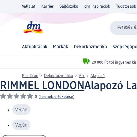
Vállalat
Karrier
Sajtószoba
dm inspirációk
Tudatosabb 
Keresés és
Aktualitások
Márkák
Dekorkozmetika
Szépségápo
20 000 Ft-tól ingyenes kis
Kezdőlap
Dekorkozmetika
Arc
Alapozó
RIMMEL LONDON
Alapozó Las
0
(
Termék értékelése
)
Vegán
Vegán