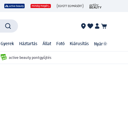
 Gyerek
Háztartás
Állat
Fotó
Kiárusítás
Nyár🌞
active beauty pontgyűjtés