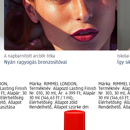
A napbarnított arcbőr titka
Iskola
Nyári ragyogás bronzosítóval
Így s
DON;
Márka: RIMMEL LONDON;
Márka: RIMMEL
Lasting Finish
Terméknév: Alapozó Lasting Finish
Terméknév: Alap
 Ft; Alapár: 30
Nr. 010, 30 ml; Ár: 4 399 Ft; Alapár:
Nr. 303, 30 ml; Á
; Elérhetőség:
30 ml (146,63 Ft / 1 ml);
30 ml (146,63 Ft 
ető, Állapot
Elérhetőség: Állapot zöld
Elérhetőség: Áll
lasztása
Rendelhető, Állapot szürke dm
Rendelhető, Áll