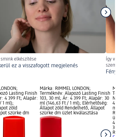
i smink elkészítése
Így védheti ha
ikerül ez a visszafogott megjelenés
szemben.
Fényvédelem 
 LONDON;
Márka: RIMMEL LONDON;
Márka: RIM
ozó Lasting Finish
Terméknév: Alapozó Lasting Finish
Terméknév: 
r: 4 399 Ft; Alapár:
103, 30 ml; Ár: 4 399 Ft; Alapár: 30
Nr. 050 Fair
/ 1 ml);
ml (146,63 Ft / 1 ml); Elérhetőség:
4 399 Ft; Al
apot zöld
Állapot zöld Rendelhető, Állapot
ml); Elérhet
apot szürke dm
szürke dm üzlet kiválasztása
Rendelhető,
üzlet kivála
4 399 Ft
30 ml (146,6
RIMMEL LO