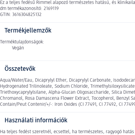
Ez a teljes fedésű Rimmel alapozó természetes hatású, és klinikaila
dm termékazonosító: 2169119
GTIN: 3616304825132
Termékjellemzők
Terméktulajdonságok:
Vegán
Összetevők
Aqua/Water/Eau, Dicaprylyl Ether, Dicaprylyl Carbonate, Isododecan
Hydrogenated Trilinoleate, Sodium Chloride, Trimethylsiloxysilicat
Triethoxycaprylylsilane, Alpha-Glucan Oligosaccharide, Silica Di
Chromanol, Rosa Damascena Flower Extract, Tocopherol, Benzyl Salic
Contain/Peut Contenir/+/-: Iron Oxides (CI 77491, CI 77492, CI 77499
Használati információk
Ha teljes fedést szeretnél, ecsettel, ha természetes, ragyogó hatá