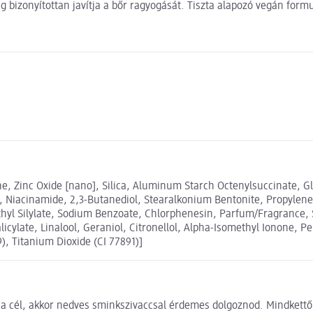
g bizonyítottan javítja a bőr ragyogását. Tiszta alapozó vegán formu
e, Zinc Oxide [nano], Silica, Aluminum Starch Octenylsuccinate, Gl
e, Niacinamide, 2,3-Butanediol, Stearalkonium Bentonite, Propylene 
methyl Silylate, Sodium Benzoate, Chlorphenesin, Parfum/Fragranc
ylate, Linalool, Geraniol, Citronellol, Alpha-Isomethyl Ionone, Pe
), Titanium Dioxide (CI 77891)]
s a cél, akkor nedves sminkszivaccsal érdemes dolgoznod. Mindkettő