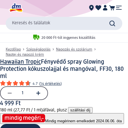
Keresés és találatok
20 000 Ft-tól ingyenes kiszállítás
Kezdőlap
Szépségápolás
Napozás és szolárium
Naptej és napozó krém
Hawaiian Tropic
Fényvédő spray Glowing
Protection kókuszolajjal és mangóval, FF30, 180
ml
4.7
(
14 értékelés
)
4 999 Ft
180 ml (27,77 Ft / 1 ml)
áfával, plusz
szállítási díj
Mindig megéri
nem emelkedett 2024.06.06. óta