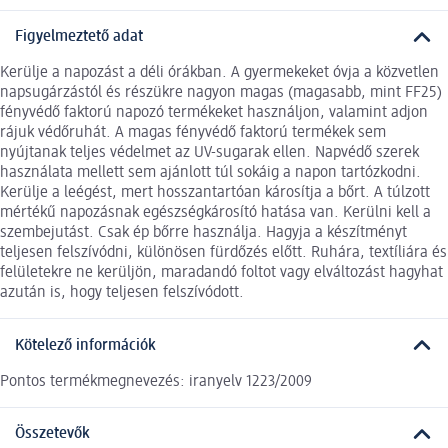
Figyelmeztető adat
Kerülje a napozást a déli órákban. A gyermekeket óvja a közvetlen
napsugárzástól és részükre nagyon magas (magasabb, mint FF25)
fényvédő faktorú napozó termékeket használjon, valamint adjon
rájuk védőruhát. A magas fényvédő faktorú termékek sem
nyújtanak teljes védelmet az UV-sugarak ellen. Napvédő szerek
használata mellett sem ajánlott túl sokáig a napon tartózkodni.
Kerülje a leégést, mert hosszantartóan károsítja a bőrt. A túlzott
mértékű napozásnak egészségkárosító hatása van. Kerülni kell a
szembejutást. Csak ép bőrre használja. Hagyja a készítményt
teljesen felszívódni, különösen fürdőzés előtt. Ruhára, textíliára és
felületekre ne kerüljön, maradandó foltot vagy elváltozást hagyhat
azután is, hogy teljesen felszívódott.
Kötelező információk
Pontos termékmegnevezés: iranyelv 1223/2009
Összetevők