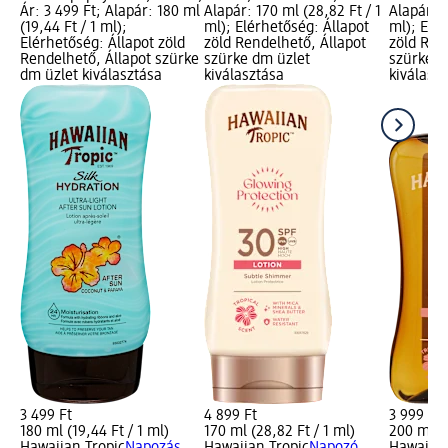
Ár: 3 499 Ft; Alapár: 180 ml
Alapár: 170 ml (28,82 Ft / 1
Alapár: 2
(19,44 Ft / 1 ml);
ml); Elérhetőség: Állapot
ml); Elé
Elérhetőség: Állapot zöld
zöld Rendelhető, Állapot
zöld Ren
Rendelhető, Állapot szürke
szürke dm üzlet
szürke d
dm üzlet kiválasztása
kiválasztása
kiválasz
3 499 Ft
4 899 Ft
3 999 Ft
180 ml (19,44 Ft / 1 ml)
170 ml (28,82 Ft / 1 ml)
200 ml (2