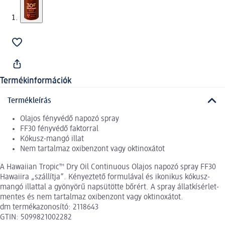
Termékinformációk
Termékleírás
Olajos fényvédő napozó spray
FF30 fényvédő faktorral
Kókusz-mangó illat
Nem tartalmaz oxibenzont vagy oktinoxátot
A Hawaiian Tropic™ Dry Oil Continuous Olajos napozó spray FF30
Hawaiira „szállítja”. Kényeztető formulával és ikonikus kókusz-
mangó illattal a gyönyörű napsütötte bőrért. A spray állatkísérlet-
mentes és nem tartalmaz oxibenzont vagy oktinoxátot.
dm termékazonosító: 2118643
GTIN: 5099821002282