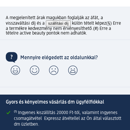
A megjelenített árak magukban foglalják az áfát, a
visszaváltási díj és a
szállítási díj
külön tételt képez
(§) Erre
a termékre kedvezmény nem érvényesíthető.
(#) Erre a
tételre active beauty pontok nem adhatók.
Mennyire elégedett az oldalunkkal?
Gyors és kényelmes vásárlás dm ügyfélfiókkal
⁽¹⁾ Ingyenes kiszállítás 20000 Ft-tól, valamint ingyenes
csomagátvétel Expressz átvétellel az Ön által választott
dm üzletben.