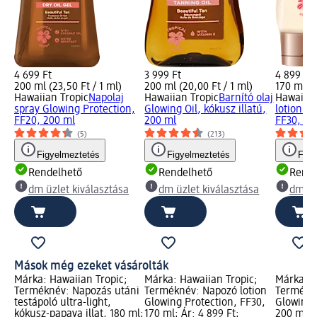
4 699 Ft
3 999 Ft
4 899 Ft
200 ml (23,50 Ft / 1 ml)
200 ml (20,00 Ft / 1 ml)
170 ml (2
Hawaiian Tropic
Napolaj
Hawaiian Tropic
Barnító olaj
Hawaiian
spray Glowing Protection,
Glowing Oil, kókusz illatú,
lotion G
FF20, 200 ml
200 ml
FF30, 17
(5)
(213)
Figyelmeztetés
Figyelmeztetés
Figy
Rendelhető
Rendelhető
Rende
dm üzlet kiválasztása
dm üzlet kiválasztása
dm üz
Mások még ezeket vásárolták
Márka: Hawaiian Tropic;
Márka: Hawaiian Tropic;
Márka: H
Terméknév: Napozás utáni
Terméknév: Napozó lotion
Termékné
testápoló ultra-light,
Glowing Protection, FF30,
Glowing O
kókusz-papaya illat, 180 ml;
170 ml; Ár: 4 899 Ft;
200 ml; Á