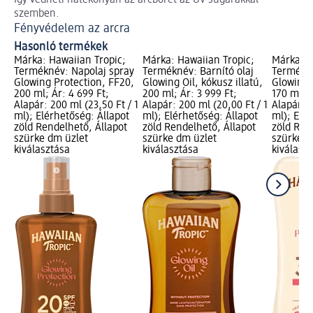
Így védheti hatékonyan az arcbőrét az UV-sugarakkal
Íg
szemben.
A 
Fényvédelem az arcra
Hasonló termékek
Márka: Hawaiian Tropic;
Márka: Hawaiian Tropic;
Márka: H
Terméknév: Napolaj spray
Terméknév: Barnító olaj
Termékné
Glowing Protection, FF20,
Glowing Oil, kókusz illatú,
Glowing 
200 ml; Ár: 4 699 Ft;
200 ml; Ár: 3 999 Ft;
170 ml; Á
Alapár: 200 ml (23,50 Ft / 1
Alapár: 200 ml (20,00 Ft / 1
Alapár: 1
ml); Elérhetőség: Állapot
ml); Elérhetőség: Állapot
ml); Elé
zöld Rendelhető, Állapot
zöld Rendelhető, Állapot
zöld Ren
szürke dm üzlet
szürke dm üzlet
szürke d
kiválasztása
kiválasztása
kiválasz