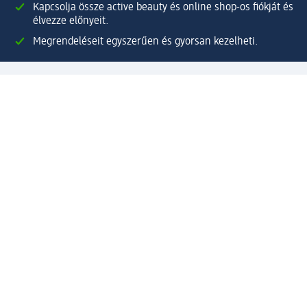
Kapcsolja össze active beauty és online shop-os fiókját és
élvezze előnyeit.
Megrendeléseit egyszerűen és gyorsan kezelheti.
Regisztráljon most!
Kérdések és válaszok
Szolgáltatások
Ügyfélszolgálat
Fizetési lehetőségek
Szállítási és átvételi lehetőségek
Visszaküldés, visszatérítés
Hibás termék reklamáció
Csomagkövetés
Vállalatról
Vállalat
Vállalati felelősségvállalás
Karrier
Sajtószoba
Díjaink
Támogatási stratégia