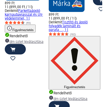
899 Ft
1 l (899,00 Ft / 1 l)
Denkmit
Parkettaápoló
karnaubaviasszal és UV-
899 Ft
védelemmel, 1 l
1 l (899,00 Ft / 1 l)
Denkmit
Tisztító és ápoló
(93)
folyadék laminált és
Figyelmeztetés
parafa..., 1 l
(102)
Rendelhető
dm üzlet kiválasztása
Figyelmeztetés
Rendelhető
dm üzlet kiválasztása