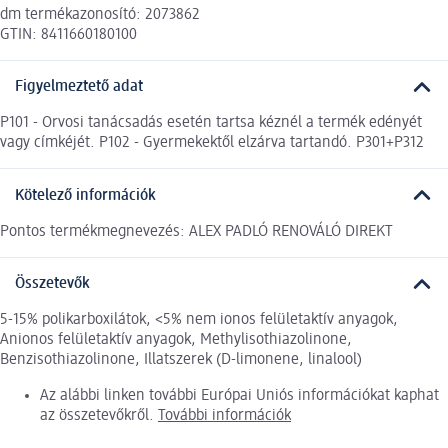
dm termékazonosító: 2073862
GTIN: 8411660180100
Figyelmeztető adat
P101 - Orvosi tanácsadás esetén tartsa kéznél a termék edényét
vagy címkéjét. P102 - Gyermekektől elzárva tartandó. P301+P312
Kötelező információk
Pontos termékmegnevezés: ALEX PADLÓ RENOVÁLÓ DIREKT
Összetevők
5-15% polikarboxilátok, <5% nem ionos felületaktív anyagok,
Anionos felületaktív anyagok, Methylisothiazolinone,
Benzisothiazolinone, Illatszerek (D-limonene, linalool)
Az alábbi linken további Európai Uniós információkat kaphat
az összetevőkről.
További információk