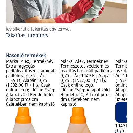
Így sikerül a takarítás egy tervvel
Ti
Takarítási ütemterv
El
Hasonló termékek
Márka: Alex; Terméknév:
Márka: Alex; Terméknév:
Márka: A
Extra ragyogás
Természetes védelem és
Természe
padlótisztítószer laminált
tisztítás laminált padlóhoz,
tisztítás
padlóhoz, 0,75 l; Ár:
0,75 l; Ár: 1 149 Ft; Alapár:
Ár: 1 149
1 149 Ft; Alapár: 0,75 l
0,75 l (1 532,00 Ft / 1 l);
(1 532,00 
(1 532,00 Ft / 1 l); Csak
Csak online logó;
online l
online logó; Elérhetőség:
Elérhetőség: Állapot zöld
Állapot 
Állapot zöld Rendelhető,
Rendelhető, Állapot piros
Állapot 
Állapot piros dm
dm üzletekben nem
üzletek
üzletekben nem kapható
kapható
1 149 Ft
0,75 l (1 