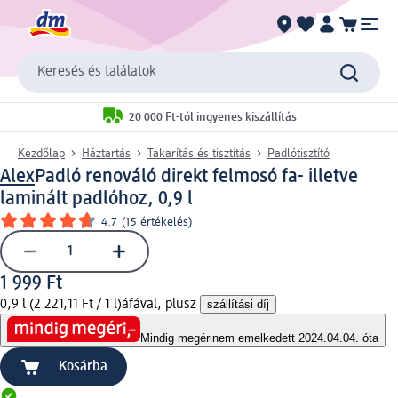
Keresés és találatok
20 000 Ft-tól ingyenes kiszállítás
Kezdőlap
Háztartás
Takarítás és tisztítás
Padlótisztító
Alex
Padló renováló direkt felmosó fa- illetve
laminált padlóhoz, 0,9 l
4.7
(
15 értékelés
)
1 999 Ft
0,9 l (2 221,11 Ft / 1 l)
áfával, plusz
szállítási díj
Mindig megéri
nem emelkedett 2024.04.04. óta
Kosárba