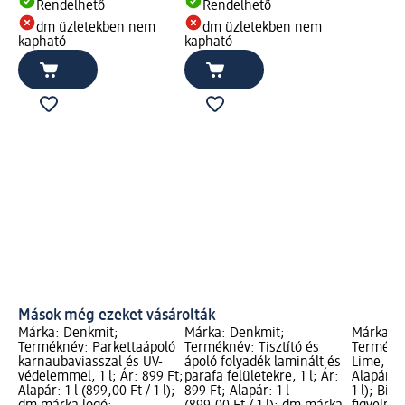
Rendelhető
Rendelhető
dm üzletekben nem
dm üzletekben nem
kapható
kapható
Mások még ezeket vásárolták
Márka: Denkmit;
Márka: Denkmit;
Márka: 
Terméknév: Parkettaápoló
Terméknév: Tisztító és
Termékné
karnaubaviasszal és UV-
ápoló folyadék laminált és
Lime, 75
védelemmel, 1 l; Ár: 899 Ft;
parafa felületekre, 1 l; Ár:
Alapár: 0
Alapár: 1 l (899,00 Ft / 1 l);
899 Ft; Alapár: 1 l
1 l); Biz