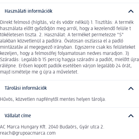
Használati információk
Direkt felmosó (hígítás, víz és vödör nélkül) 1. Tisztítás: A termék
használata előtt győződjön meg arról, hogy a kezelendő felüle t
tökéletesen tiszta. 2. Használat: A terméket permetezze "S"
alakban közvetlenül a padlóra. Óvatosan oszlassa el a padló
mintázatáv al megegyező irányban. Egyszerre csak kis felületeket
kezeljen, hogy a felmosófej folyamatosan nedves maradjon. 3)
Száradás: Legaláb b 15 percig hagyja száradni a padlót, mielőtt újra
rálépne. Erősen kopott padlók esetében várjon legalább 24 órát,
majd ismételje me g újra a műveletet.
Tárolási információk
Hűvös, közvetlen napfénytől mentes helyen tárolja.
Vállalat címe
AC Marca Hungary Kft. 2040 Budaörs, Gyár utca 2.
reach@grupoacmarca.com