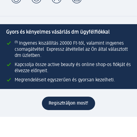
Gyors és kényelmes vásárlás dm ügyfélfiókkal
⁽¹⁾ Ingyenes kiszállítás 20000 Ft-tól, valamint ingyenes
csomagátvétel Expressz átvétellel az Ön által választott
dm üzletben.
Kapcsolja össze active beauty és online shop-os fiókját és
élvezze előnyeit.
Megrendeléseit egyszerűen és gyorsan kezelheti.
Regisztráljon most!
Kérdések és válaszok
Szolgáltatások
Ügyfélszolgálat
Fizetési lehetőségek