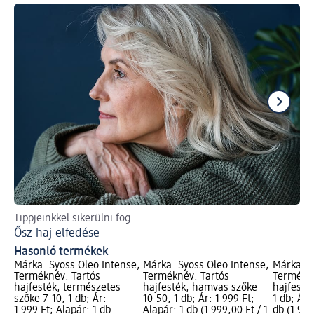
Tippjeinkkel sikerülni fog
Új 
Ősz haj elfedése
A 
Hasonló termékek
Márka: Syoss Oleo Intense;
Márka: Syoss Oleo Intense;
Márka: S
Terméknév: Tartós
Terméknév: Tartós
Termékné
hajfesték, természetes
hajfesték, hamvas szőke
hajfesték
szőke 7-10, 1 db; Ár:
10-50, 1 db; Ár: 1 999 Ft;
1 db; Ár:
1 999 Ft; Alapár: 1 db
Alapár: 1 db (1 999,00 Ft / 1
db (1 999