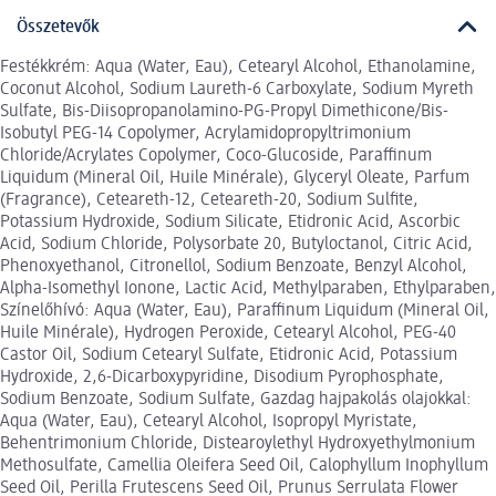
Összetevők
Festékkrém: Aqua (Water, Eau), Cetearyl Alcohol, Ethanolamine,
Coconut Alcohol, Sodium Laureth-6 Carboxylate, Sodium Myreth
Sulfate, Bis-Diisopropanolamino-PG-Propyl Dimethicone/Bis-
Isobutyl PEG-14 Copolymer, Acrylamidopropyltrimonium
Chloride/Acrylates Copolymer, Coco-Glucoside, Paraffinum
Liquidum (Mineral Oil, Huile Minérale), Glyceryl Oleate, Parfum
(Fragrance), Ceteareth-12, Ceteareth-20, Sodium Sulfite,
Potassium Hydroxide, Sodium Silicate, Etidronic Acid, Ascorbic
Acid, Sodium Chloride, Polysorbate 20, Butyloctanol, Citric Acid,
Phenoxyethanol, Citronellol, Sodium Benzoate, Benzyl Alcohol,
Alpha-Isomethyl Ionone, Lactic Acid, Methylparaben, Ethylparaben,
Színelőhívó: Aqua (Water, Eau), Paraffinum Liquidum (Mineral Oil,
Huile Minérale), Hydrogen Peroxide, Cetearyl Alcohol, PEG-40
Castor Oil, Sodium Cetearyl Sulfate, Etidronic Acid, Potassium
Hydroxide, 2,6-Dicarboxypyridine, Disodium Pyrophosphate,
Sodium Benzoate, Sodium Sulfate, Gazdag hajpakolás olajokkal:
Aqua (Water, Eau), Cetearyl Alcohol, Isopropyl Myristate,
Behentrimonium Chloride, Distearoylethyl Hydroxyethylmonium
Methosulfate, Camellia Oleifera Seed Oil, Calophyllum Inophyllum
Seed Oil, Perilla Frutescens Seed Oil, Prunus Serrulata Flower