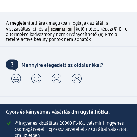
A megjelenített árak magukban foglalják az áfát, a
visszaváltási díj és a
szállítási díj
külön tételt képez
(§) Erre
a termékre kedvezmény nem érvényesíthető.
(#) Erre a
tételre active beauty pontok nem adhatók.
Mennyire elégedett az oldalunkkal?
Gyors és kényelmes vásárlás dm ügyfélfiókkal
⁽¹⁾ Ingyenes kiszállítás 20000 Ft-tól, valamint ingyenes
csomagátvétel Expressz átvétellel az Ön által választott
dm üzletben.