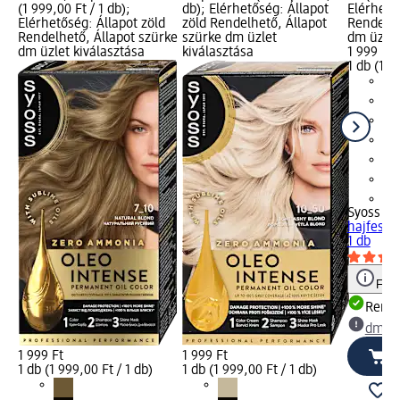
(1 999,00 Ft / 1 db);
db); Elérhetőség: Állapot
Elérhető
Elérhetőség: Állapot zöld
zöld Rendelhető, Állapot
Rendelhe
Rendelhető, Állapot szürke
szürke dm üzlet
dm üzlet
dm üzlet kiválasztása
kiválasztása
1 999 Ft
1 db (1 9
+1
Syoss Ol
hajfesték
1 db
Figy
Rende
dm üz
1 999 Ft
1 999 Ft
1 db (1 999,00 Ft / 1 db)
1 db (1 999,00 Ft / 1 db)