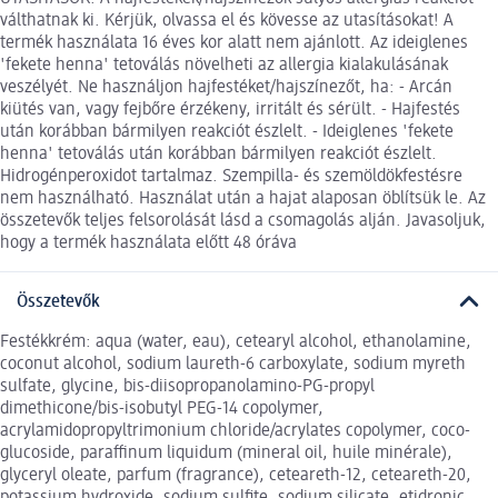
válthatnak ki. Kérjük, olvassa el és kövesse az utasításokat! A
termék használata 16 éves kor alatt nem ajánlott. Az ideiglenes
'fekete henna' tetoválás növelheti az allergia kialakulásának
veszélyét. Ne használjon hajfestéket/hajszínezőt, ha: - Arcán
kiütés van, vagy fejbőre érzékeny, irritált és sérült. - Hajfestés
után korábban bármilyen reakciót észlelt. - Ideiglenes 'fekete
henna' tetoválás után korábban bármilyen reakciót észlelt.
Hidrogénperoxidot tartalmaz. Szempilla- és szemöldökfestésre
nem használható. Használat után a hajat alaposan öblítsük le. Az
összetevők teljes felsorolását lásd a csomagolás alján. Javasoljuk,
hogy a termék használata előtt 48 óráva
Összetevők
Festékkrém: aqua (water, eau), cetearyl alcohol, ethanolamine,
coconut alcohol, sodium laureth-6 carboxylate, sodium myreth
sulfate, glycine, bis-diisopropanolamino-PG-propyl
dimethicone/bis-isobutyl PEG-14 copolymer,
acrylamidopropyltrimonium chloride/acrylates copolymer, coco-
glucoside, paraffinum liquidum (mineral oil, huile minérale),
glyceryl oleate, parfum (fragrance), ceteareth-12, ceteareth-20,
potassium hydroxide, sodium sulfite, sodium silicate, etidronic