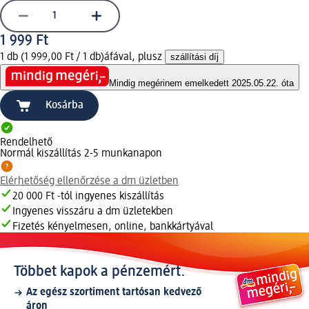
1 999 Ft
1 db (1 999,00 Ft / 1 db)
áfával, plusz
szállítási díj
Mindig megéri
nem emelkedett 2025.05.22. óta
Kosárba
Rendelhető
Normál kiszállítás 2-5 munkanapon
Elérhetőség ellenőrzése a dm üzletben
20 000 Ft -tól ingyenes kiszállítás
Ingyenes visszáru a dm üzletekben
Fizetés kényelmesen, online, bankkártyával
Többet kapok a pénzemért.
Az egész szortiment tartósan kedvező
áron