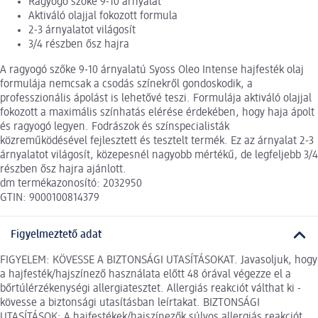
Ragyogó szőke 9-10 árnyalat
Aktiváló olajjal fokozott formula
2-3 árnyalatot világosít
3/4 részben ősz hajra
A ragyogó szőke 9-10 árnyalatú Syoss Oleo Intense hajfesték olaj
formulája nemcsak a csodás színekről gondoskodik, a
professzionális ápolást is lehetővé teszi. Formulája aktiváló olajjal
fokozott a maximális színhatás elérése érdekében, hogy haja ápolt
és ragyogó legyen. Fodrászok és színspecialisták
közreműködésével fejlesztett és tesztelt termék. Ez az árnyalat 2-3
árnyalatot világosít, közepesnél nagyobb mértékű, de legfeljebb 3/4
részben ősz hajra ajánlott.
dm termékazonosító: 2032950
GTIN: 9000100814379
Figyelmeztető adat
FIGYELEM: KÖVESSE A BIZTONSÁGI UTASÍTÁSOKAT. Javasoljuk, hogy
a hajfesték/hajszínező használata előtt 48 órával végezze el a
bőrtúlérzékenységi allergiatesztet. Allergiás reakciót válthat ki -
kövesse a biztonsági utasításban leírtakat. BIZTONSÁGI
UTASÍTÁSOK: A hajfestékek/hajszínezők súlyos allergiás reakciót