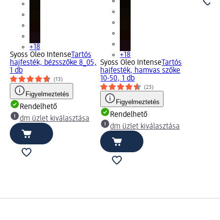
+18
Syoss Oleo Intense
Tartós
+18
hajfesték, bézsszőke 8_05,
Syoss Oleo Intense
Tartós
1 db
hajfesték, hamvas szőke
10-50, 1 db
(13)
(23)
Figyelmeztetés
Figyelmeztetés
Rendelhető
Rendelhető
dm üzlet kiválasztása
dm üzlet kiválasztása