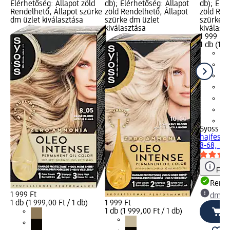
Elérhetőség: Állapot zöld
db); Elérhetőség: Állapot
db); Elér
Rendelhető, Állapot szürke
zöld Rendelhető, Állapot
zöld Ren
dm üzlet kiválasztása
szürke dm üzlet
szürke d
kiválasztása
kiválasz
1 999 Ft
1 db (1 9
+1
Syoss Ol
hajfesté
8-68, 1 d
Figy
Rende
1 999 Ft
dm üz
1 db (1 999,00 Ft / 1 db)
1 999 Ft
1 db (1 999,00 Ft / 1 db)