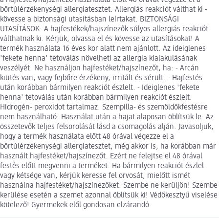
a hajfesték/hajszínező használata előtt 48 órával végezze el a
bőrtúlérzékenységi allergiatesztet. Allergiás reakciót válthat ki -
kövesse a biztonsági utasításban leírtakat. BIZTONSÁGI
UTASÍTÁSOK: A hajfestékek/hajszínezők súlyos allergiás reakciót
válthatnak ki. Kérjük, olvassa el és kövesse az utasításokat! A
termék használata 16 éves kor alatt nem ajánlott. Az ideiglenes
'fekete henna' tetoválás növelheti az allergia kialakulásának
veszélyét. Ne használjon hajfestéket/hajszínezőt, ha: - Arcán
kiütés van, vagy fejbőre érzékeny, irritált és sérült. - Hajfestés
után korábban bármilyen reakciót észlelt. - Ideiglenes 'fekete
henna' tetoválás után korábban bármilyen reakciót észlelt.
Hidrogén- peroxidot tartalmaz. Szempilla- és szemöldökfestésre
nem használható. Használat után a hajat alaposan öblítsük le. Az
összetevők teljes felsorolását lásd a csomagolás alján. Javasoljuk,
hogy a termék használata előtt 48 órával végezze el a
bőrtúlérzékenységi allergiatesztet, még akkor is, ha korábban már
használt hajfestéket/hajszínezőt. Ezért ne felejtse el 48 órával
festés előtt megvenni a terméket. Ha bármilyen reakciót észlel
vagy kétsége van, kérjük keresse fel orvosát, mielőtt ismét
használna hajfestéket/hajszínezőket. Szembe ne kerüljön! Szembe
kerülése esetén a szemet azonnal öblítsük ki! Védőkesztyű viselése
kötelező! Gyermekek elől gondosan elzárandó.