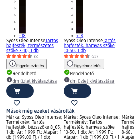
+18
+18
Syoss Oleo Intense
Tartós
Syoss Oleo Intense
Tartós
hajfesték, természetes
hajfesték, hamvas szőke
szőke 7-10, 1 db
10-50, 1 db
(5)
(23)
Figyelmeztetés
Figyelmeztetés
Rendelhető
Rendelhető
dm üzlet kiválasztása
dm üzlet kiválasztása
Mások még ezeket vásárolták
Márka: Syoss Oleo Intense;
Márka: Syoss Oleo Intense;
Márka: S
Terméknév: Tartós
Terméknév: Tartós
Termékné
hajfesték, bézsszőke 8_05,
hajfesték, hamvas szőke
hajfesté
1 db; Ár: 1 999 Ft; Alapár: 1
10-50, 1 db; Ár: 1 999 Ft;
8-68, 1 d
db (1 999,00 Ft / 1 db);
Alapár: 1 db (1 999,00 Ft / 1
Alapár: 1