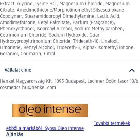
Extract, Glycine, Lysine HCl, Magnesium Chloride, Magnesium
Citrate, Amodimethicone/Morpholinomethyl Silsesquioxane
Copolymer, Stearamidopropyl Dimethylamine, Lactic Acid,
Amodimethicone, Cetyl Palmitate, Parfum (Fragrance),
Phenoxyethanol, Isopropyl Alcohol, Sodium Methylparaben,
Cetrimonium Chloride, Sodium Hydroxide, Guar
Hydroxypropyltrimonium Chloride, Trideceth-10, Linalool,
Limonene, Benzyl Alcohol, Trideceth-5, Alpha- Isomethyl Ionone,
Geraniol, Coumarin, Citral
Vállalat címe
Henkel Magyarország Kft. 1095 Budapest, Lechner Ödön fasor 10/b.
cosmetics.hu@henkel.com
További termékek
ebből a márkából: Syoss Oleo Intense
Ajánlás