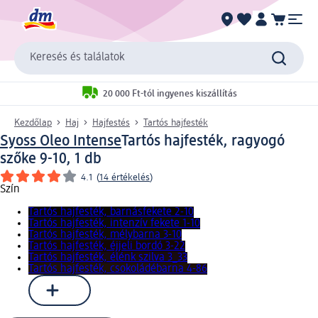
Keresés és találatok
20 000 Ft-tól ingyenes kiszállítás
Kezdőlap
Haj
Hajfestés
Tartós hajfesték
Syoss Oleo Intense
Tartós hajfesték, ragyogó
szőke 9-10, 1 db
4.1
(
14 értékelés
)
Szín
Tartós hajfesték, barnásfekete 2-10
Tartós hajfesték, intenzív fekete 1-10
Tartós hajfesték, mélybarna 3-10
Tartós hajfesték, éjjeli bordó 3-22
Tartós hajfesték, élénk szilva 3_33
Tartós hajfesték, csokoládébarna 4-86