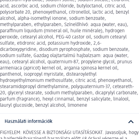
acid, ascorbic acid, sodium chloride, butyloctanol, citric acid,
polysorbate 20, phenoxyethanol, citronellol, lactic acid, benzyl
alcohol, alpha-isomethyl ionone, sodium benzoate,
methylparaben, ethylparaben, Színelőhívó: aqua (water, eau),
paraffinum liquidum (mineral oil, huile minérale), hydrogen
peroxide, cetearyl alcohol, PEG-40 castor oil, sodium cetearyl
sulfate, etidronic acid, potassium hydroxide, 2,6-
dicarboxypyridine, disodium pyrophosphate, sodium benzoate,
sodium sulfate, Gazdag olajtartalmú hajbalzsam: aqua (water,
eau), cetearyl alcohol, quaternium-87, propylene glycol, prunus
armeniaca (apricot) kernel oil, argania spinosa kernel oil,
panthenol, isopropyl myristate, distearoylethyl
hydroxyethylmonium methosulfate, citric acid, phenoxyethanol,
stearamidopropyl dimethylamine, polyquaternium-37, ceteareth-
20, glyceryl stearate, sodium methylparaben, dicaprylyl carbonate,
parfum (fragrance), hexyl cinnamal, benzyl salicylate, linalool,
lauryl glucoside, benzyl alcohol, limonene
Használati információk
FIGYELEM: KÖVESSE A BIZTONSÁGI UTASÍTÁSOKAT. Javasoljuk, hogy