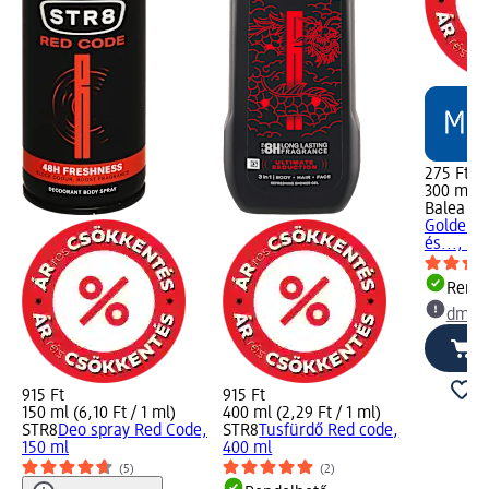
275 Ft
300 ml (0
Balea M
Golden I
és..., 30
Rende
dm üz
915 Ft
915 Ft
150 ml (6,10 Ft / 1 ml)
400 ml (2,29 Ft / 1 ml)
STR8
Deo spray Red Code,
STR8
Tusfürdő Red code,
150 ml
400 ml
(5)
(2)