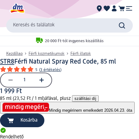
Keresés és találatok
20 000 Ft-tól ingyenes kiszállítás
Kezdőlap
Férfi kozmetikumok
Férfi illatok
STR8
Férfi Natural Spray Red Code, 85 ml
5
(
3 értékelés
)
1 999 Ft
85 ml (23,52 Ft / 1 ml)
áfával, plusz
szállítási díj
Mindig megéri
nem emelkedett 2026.04.23. óta
Kosárba
Rendelhető