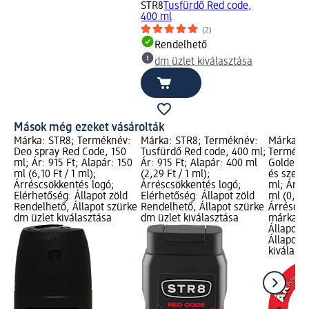
STR8
Tusfürdő Red code,
400 ml
(2)
Rendelhető
dm üzlet kiválasztása
Mások még ezeket vásárolták
Márka: STR8; Terméknév:
Márka: STR8; Terméknév:
Márka: 
Deo spray Red Code, 150
Tusfürdő Red code, 400 ml;
Termékné
ml; Ár: 915 Ft; Alapár: 150
Ár: 915 Ft; Alapár: 400 ml
Golden I
ml (6,10 Ft / 1 ml);
(2,29 Ft / 1 ml);
és szerec
Árréscsökkentés logó;
Árréscsökkentés logó;
ml; Ár: 2
Elérhetőség: Állapot zöld
Elérhetőség: Állapot zöld
ml (0,92 
Rendelhető, Állapot szürke
Rendelhető, Állapot szürke
Árréscsö
dm üzlet kiválasztása
dm üzlet kiválasztása
márka lo
Állapot 
Állapot 
kiválasz