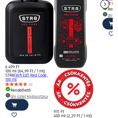
Rende
dm üz
6 499 Ft
100 ml (64,99 Ft / 1 ml)
STR8
Férfi EdT Red Code,
100 ml
(5)
Rendelhető
dm üzlet kiválasztása
915 Ft
400 ml (2,29 Ft / 1 ml)