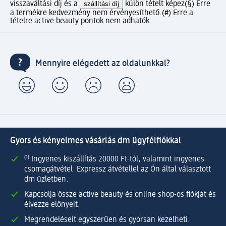
visszaváltási díj és a
szállítási díj
külön tételt képez
(§) Erre
a termékre kedvezmény nem érvényesíthető.
(#) Erre a
tételre active beauty pontok nem adhatók.
Mennyire elégedett az oldalunkkal?
Gyors és kényelmes vásárlás dm ügyfélfiókkal
⁽¹⁾ Ingyenes kiszállítás 20000 Ft-tól, valamint ingyenes
csomagátvétel Expressz átvétellel az Ön által választott
dm üzletben.
Kapcsolja össze active beauty és online shop-os fiókját és
élvezze előnyeit.
Megrendeléseit egyszerűen és gyorsan kezelheti.