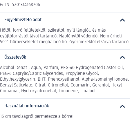
GTIN: 5201314168706
Figyelmeztető adat
Hőtől, forró felületektől, szikrától, nyílt lángtól, és más
gyújtóforrástól távol tartandó. Napfénytől védendő. Nem érheti
50°C hőmérsékletet meghaladó hő. Gyermekektől elzárva tartandó.
Összetevők
Alcohol Denat., Aqua, Parfum, PEG-40 Hydrogenated Castor Oil,
PEG-6 Caprylic/Capric Glycerides, Propylene Glycol,
Ethylhexylglycerin, BHT, Phenoxyethanol, Alpha-Isomethyl Ionone,
Benzyl Salicylate, Citral, Citronellol, Coumarin, Geraniol, Hexyl
Cinnamal, Hydroxycitronellal, Limonene, Linalool
Használati információk
15 cm távolságról permetezze a bőrre!