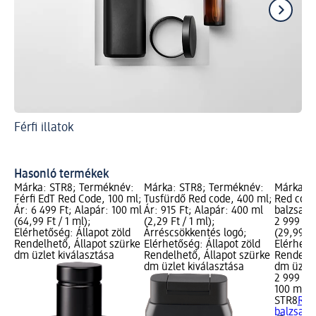
Férfi illatok
A 
mil
Ön
Hasonló termékek
Márka: STR8; Terméknév:
Márka: STR8; Terméknév:
Márka: S
Férfi EdT Red Code, 100 ml;
Tusfürdő Red code, 400 ml;
Red code
Ár: 6 499 Ft; Alapár: 100 ml
Ár: 915 Ft; Alapár: 400 ml
balzsam,
(64,99 Ft / 1 ml);
(2,29 Ft / 1 ml);
2 999 Ft;
Elérhetőség: Állapot zöld
Árréscsökkentés logó;
(29,99 Ft
Rendelhető, Állapot szürke
Elérhetőség: Állapot zöld
Elérhető
dm üzlet kiválasztása
Rendelhető, Állapot szürke
Rendelhe
dm üzlet kiválasztása
dm üzlet
2 999 Ft
100 ml (2
STR8
Red
balzsam,