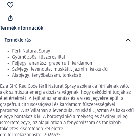
Termékinformációk
Termékleírás
Férfi Natural Spray
Gyümölcsös, fűszeres illat
Fejjegy: ananász, grapefruit, kardamom
Szívjegy: levendula, muskátli, jázmin, kakkukfű
Alapjegy: fenyőbalzsam, tonkabab
Ez a Str8 Red Code férfi Natural Spray azoknak a férfiaknak való,
akik színtiszta energia dózisra vágynak, hogy dekódolni tudják az
élet értelmét. A fejillat az ananász és a vizes jegyekre épül, a
grapefruit citrusosságával és kardamom fűszerességével
párosítva. A szívillatban a levendula, muskátli, jázmin és kakukkfű
elegye bontakozik ki. A borostyánkő a mélység és ásványi jelleg
ismertetőjegye, az alapillatban a fenyőbalzsam és tonkabab
tökéletes kíséretében kel életre.
dm termékazonosító: 2026535