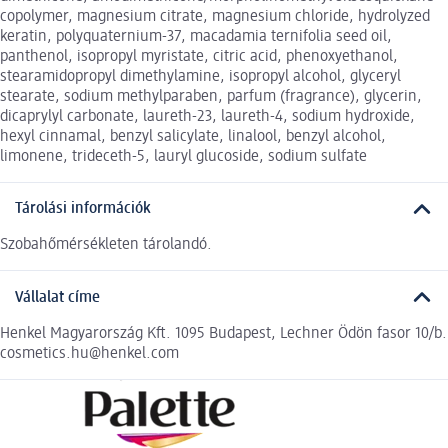
copolymer, magnesium citrate, magnesium chloride, hydrolyzed
keratin, polyquaternium-37, macadamia ternifolia seed oil,
panthenol, isopropyl myristate, citric acid, phenoxyethanol,
stearamidopropyl dimethylamine, isopropyl alcohol, glyceryl
stearate, sodium methylparaben, parfum (fragrance), glycerin,
dicaprylyl carbonate, laureth-23, laureth-4, sodium hydroxide,
hexyl cinnamal, benzyl salicylate, linalool, benzyl alcohol,
limonene, trideceth-5, lauryl glucoside, sodium sulfate
Tárolási információk
Szobahőmérsékleten tárolandó.
Vállalat címe
Henkel Magyarország Kft. 1095 Budapest, Lechner Ödön fasor 10/b.
cosmetics.hu@henkel.com