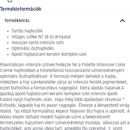
Termékinformációk
Termékleírás
Tartós hajfesték
Világos szőke N7 (8-0) árnyalat
Hosszan tartó intenzív szín
Optimális őszhajfedés
Ápoló hajbalzsam keratin komplex-szel
Maximálisan intenzív színek Fedezze fel a Palette Intensive Color
Creme hajfestéket a hihetetlenül hosszantartó színeredményért
optimális őszhajfedéssel. A formula mélyen behatol a hajba,
miközben a haj szerkezetébe zárja az intenzív festék pigmenteket,
ezzel biztosítva a fantasztikus ragyogást. Extra ápolás hajának A
gazdag ápoló hajbalzsam keratin komplex-szel intenzív ápoló
hatást nyújt hajfestés után. Haja még több ápolásban részesül.*
Erősebb, lágyabb haj és pazar ragyogás. Élvezze a kényeztető virág
illatot. *az előző formulához képest Teljesen ősz hajra is ajánlott. A
doboz elején látható modell hajának színe a bekeretezett
természetes hajszínen elért színeredményt mutatja. Válassza azt a
hajfestéket, ami annyi ideig tart, ameddig Ön szeretné: 3. szint: