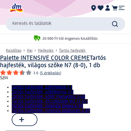
Keresés és találatok
20 000 Ft-tól ingyenes kiszállítás
Kezdőlap
Haj
Hajfestés
Tartós hajfesték
Palette INTENSIVE COLOR CREME
Tartós
hajfesték, világos szőke N7 (8-0), 1 db
3.6
(
5 értékelés
)
Szín
Tartós hajfesték, zafírfekete 1-1
Tartós hajfesték, sötétbarna 3-0
Tartós hajfesték, sötét mahagóni 3-68
Tartós hajfesték, étcsokoládé W2 (3-65)
Tartós hajfesték, intenzív ibolya 6-99
Tartós hajfesték, intenzív padlizsán 4-89