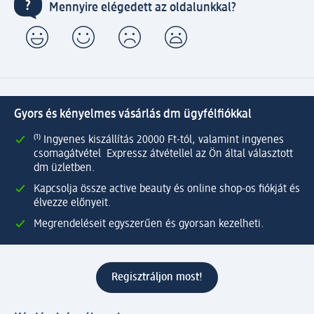
Mennyire elégedett az oldalunkkal?
Gyors és kényelmes vásárlás dm ügyfélfiókkal
⁽¹⁾ Ingyenes kiszállítás 20000 Ft-tól, valamint ingyenes
csomagátvétel Expressz átvétellel az Ön által választott
dm üzletben.
Kapcsolja össze active beauty és online shop-os fiókját és
élvezze előnyeit.
Megrendeléseit egyszerűen és gyorsan kezelheti.
Regisztráljon most!