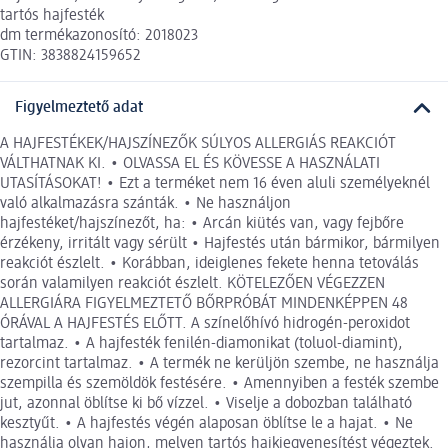
tartós hajfesték
dm termékazonosító: 2018023
GTIN: 3838824159652
Figyelmeztető adat
A HAJFESTÉKEK/HAJSZÍNEZŐK SÚLYOS ALLERGIÁS REAKCIÓT
VÁLTHATNAK KI. • OLVASSA EL ÉS KÖVESSE A HASZNÁLATI
UTASÍTÁSOKAT! • Ezt a terméket nem 16 éven aluli személyeknél
való alkalmazásra szánták. • Ne használjon
hajfestéket/hajszínezőt, ha: • Arcán kiütés van, vagy fejbőre
érzékeny, irritált vagy sérült • Hajfestés után bármikor, bármilyen
reakciót észlelt. • Korábban, ideiglenes fekete henna tetoválás
során valamilyen reakciót észlelt. KÖTELEZŐEN VÉGEZZEN
ALLERGIÁRA FIGYELMEZTETŐ BŐRPRÓBÁT MINDENKÉPPEN 48
ÓRÁVAL A HAJFESTÉS ELŐTT. A színelőhívó hidrogén-peroxidot
tartalmaz. • A hajfesték fenilén-diamonikat (toluol-diamint),
rezorcint tartalmaz. • A termék ne kerüljön szembe, ne használja
szempilla és szemöldök festésére. • Amennyiben a festék szembe
jut, azonnal öblítse ki bő vízzel. • Viselje a dobozban található
kesztyűt. • A hajfestés végén alaposan öblítse le a hajat. • Ne
használja olyan hajon, melyen tartós hajkiegyenesítést végeztek.