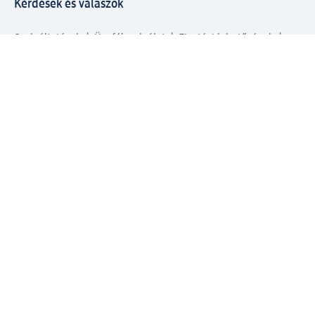
Kérdések és válaszok
Szolgáltatások
Ügyfélszolgálat
Fizetési lehetőségek
Szállítási és átvételi lehetőségek
Visszaküldés, visszatérítés
Hibás termék reklamáció
Csomagkövetés
Vállalatról
Vállalat
Vállalati felelősségvállalás
Karrier
Sajtószoba
Díjaink
Támogatási stratégia
Kiemelt kategóriáink
Díjak