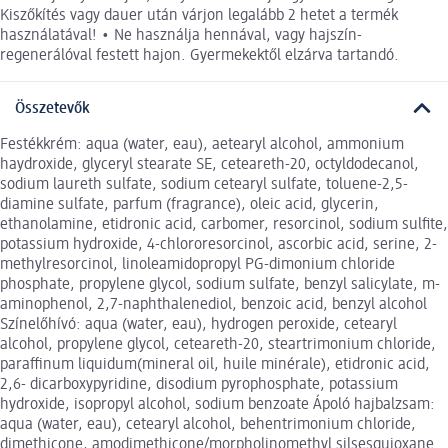
Kiszőkítés vagy dauer után várjon legalább 2 hetet a termék
használatával! • Ne használja hennával, vagy hajszín-
regenerálóval festett hajon. Gyermekektől elzárva tartandó.
Összetevők
Festékkrém: aqua (water, eau), aetearyl alcohol, ammonium
haydroxide, glyceryl stearate SE, ceteareth-20, octyldodecanol,
sodium laureth sulfate, sodium cetearyl sulfate, toluene-2,5-
diamine sulfate, parfum (fragrance), oleic acid, glycerin,
ethanolamine, etidronic acid, carbomer, resorcinol, sodium sulfite,
potassium hydroxide, 4-chlororesorcinol, ascorbic acid, serine, 2-
methylresorcinol, linoleamidopropyl PG-dimonium chloride
phosphate, propylene glycol, sodium sulfate, benzyl salicylate, m-
aminophenol, 2,7-naphthalenediol, benzoic acid, benzyl alcohol
Színelőhívó: aqua (water, eau), hydrogen peroxide, cetearyl
alcohol, propylene glycol, ceteareth-20, steartrimonium chloride,
paraffinum liquidum(mineral oil, huile minérale), etidronic acid,
2,6- dicarboxypyridine, disodium pyrophosphate, potassium
hydroxide, isopropyl alcohol, sodium benzoate Ápoló hajbalzsam:
aqua (water, eau), cetearyl alcohol, behentrimonium chloride,
dimethicone, amodimethicone/morpholinomethyl silsesquioxane