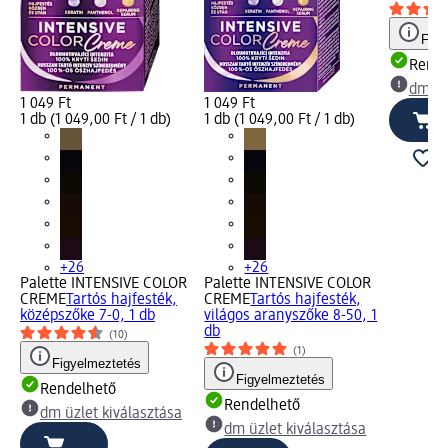
Figy
Rende
dm üz
1 049 Ft
1 049 Ft
1 db (1 049,00 Ft / 1 db)
1 db (1 049,00 Ft / 1 db)
+26
+26
Palette INTENSIVE COLOR
Palette INTENSIVE COLOR
CREME
Tartós hajfesték,
CREME
Tartós hajfesték,
középszőke 7-0, 1 db
világos aranyszőke 8-50, 1
db
(10)
(1)
Figyelmeztetés
Figyelmeztetés
Rendelhető
Rendelhető
dm üzlet kiválasztása
dm üzlet kiválasztása