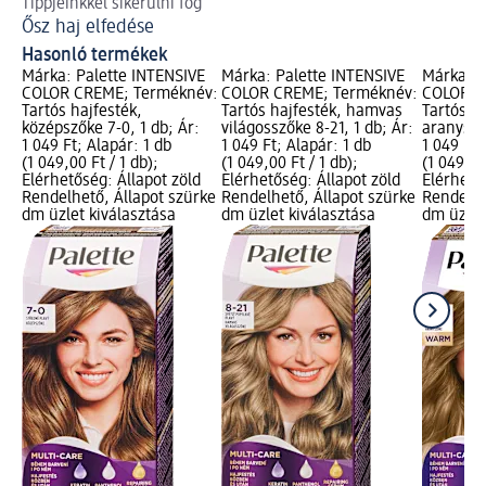
Tippjeinkkel sikerülni fog
Új 
Ősz haj elfedése
A 
Hasonló termékek
Márka: Palette INTENSIVE
Márka: Palette INTENSIVE
Márka: P
COLOR CREME; Terméknév:
COLOR CREME; Terméknév:
COLOR C
Tartós hajfesték,
Tartós hajfesték, hamvas
Tartós ha
középszőke 7-0, 1 db; Ár:
világosszőke 8-21, 1 db; Ár:
aranysző
1 049 Ft; Alapár: 1 db
1 049 Ft; Alapár: 1 db
1 049 Ft;
(1 049,00 Ft / 1 db);
(1 049,00 Ft / 1 db);
(1 049,00
Elérhetőség: Állapot zöld
Elérhetőség: Állapot zöld
Elérhető
Rendelhető, Állapot szürke
Rendelhető, Állapot szürke
Rendelhe
dm üzlet kiválasztása
dm üzlet kiválasztása
dm üzlet