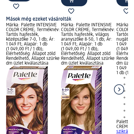
Mások még ezeket vásárolták
Márka: Palette INTENSIVE
Márka: Palette INTENSIVE
Márka: P
COLOR CREME; Terméknév:
COLOR CREME; Terméknév:
COLOR C
Tartós hajfesték,
Tartós hajfesték, világos
Tartós ha
középszőke 7-0, 1 db; Ár:
aranyszőke 8-50, 1 db; Ár:
nugát 7-6
1 049 Ft; Alapár: 1 db
1 049 Ft; Alapár: 1 db
1 049 Ft;
(1 049,00 Ft / 1 db);
(1 049,00 Ft / 1 db);
(1 049,00
Elérhetőség: Állapot zöld
Elérhetőség: Állapot zöld
Elérhető
Rendelhető, Állapot szürke
Rendelhető, Állapot szürke
Rendelhe
dm üzlet kiválasztása
dm üzlet kiválasztása
dm üzlet
1 049 Ft
1 db (1 0
+2
Palette 
CREME
Ta
szikrázó