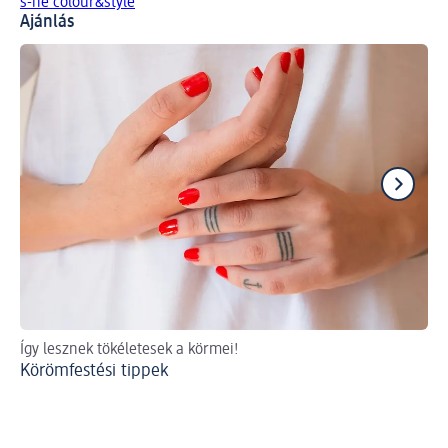
s-he colour&style
Ajánlás
Így lesznek tökéletesek a körmei!
Ro
Körömfestési tippek
Cs