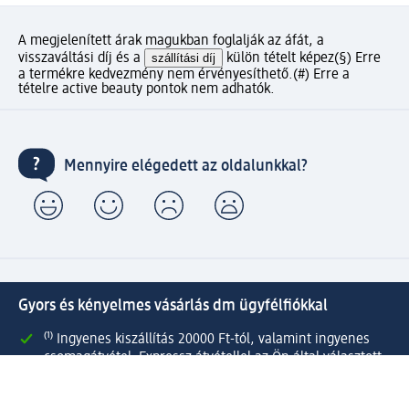
A megjelenített árak magukban foglalják az áfát, a
visszaváltási díj és a
szállítási díj
külön tételt képez
(§) Erre
a termékre kedvezmény nem érvényesíthető.
(#) Erre a
tételre active beauty pontok nem adhatók.
Mennyire elégedett az oldalunkkal?
Gyors és kényelmes vásárlás dm ügyfélfiókkal
⁽¹⁾ Ingyenes kiszállítás 20000 Ft-tól, valamint ingyenes
csomagátvétel Expressz átvétellel az Ön által választott
dm üzletben.
Kapcsolja össze active beauty és online shop-os fiókját és