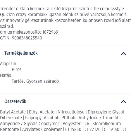
Trendet diktáló körmök: a rikító tűzpiros színű s-he colour&style
Quick'n crazy körömlakk igazán élénk színűvé varázsolja körmeit.
Az innovatív gél-textúrának köszönhetően különösen rövid idő alatt
szárad.
dm termékazonosító: 1872969
GTIN: 9008348025540
Termékjellemzők
Alapszín:
Piros
Hatás:
Tartós, Gyorsan száradó
Összetevők
Butyl Acetate | Ethyl Acetate | Nitrocellulose | Dipropylene Glycol
Dibenzoate | Isopropyl Alcohol | Phthalic Anhydride / Trimellitic
Anhydride / Glycols Copolymer | Polyester - 26 | Stearalkonium
Bentonite | Acrylates Copolymer | CI 15850 | CI 77120 | CI 19140 | CI