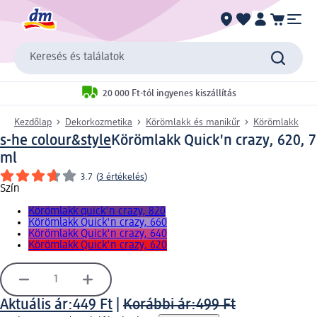
Keresés és találatok
20 000 Ft-tól ingyenes kiszállítás
Kezdőlap
Dekorkozmetika
Körömlakk és manikűr
Körömlakk
s-he colour&style
Körömlakk Quick'n crazy, 620, 7
ml
3.7
(
3 értékelés
)
Szín
Körömlakk quick'n crazy, 820
Körömlakk Quick'n crazy, 660
Körömlakk Quick'n crazy, 640
Körömlakk Quick'n crazy, 620
Aktuális ár:
449 Ft
|
Korábbi ár:
499 Ft