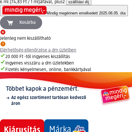
6 ml (74,83 Ft / 1 ml)
áfával, plusz
szállítási díj
Mindig megéri
nem emelkedett 2025.06.05. óta
Kosárba
Jelenleg nem kiszállítható
Elérhetőség ellenőrzése a dm üzletben
20 000 Ft -tól ingyenes kiszállítás
Ingyenes visszáru a dm üzletekben
Fizetés kényelmesen, online, bankkártyával
Többet kapok a pénzemért.
Az egész szortiment tartósan kedvező
áron