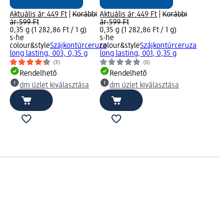
Aktuális ár:
449 Ft
|
Korábbi
Aktuális ár:
449 Ft
|
Korábbi
ár:
599 Ft
ár:
599 Ft
0,35 g (1 282,86 Ft / 1 g)
0,35 g (1 282,86 Ft / 1 g)
s-he
s-he
colour&style
Szájkontúrceruza
colour&style
Szájkontúrceruza
long lasting, 003, 0,35 g
long lasting, 001, 0,35 g
(3)
(0)
Rendelhető
Rendelhető
dm üzlet kiválasztása
dm üzlet kiválasztása