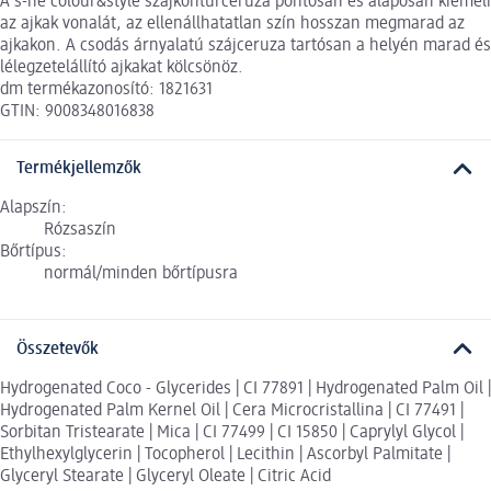
A s-he colour&style szájkontúrceruza pontosan és alaposan kiemeli
az ajkak vonalát, az ellenállhatatlan szín hosszan megmarad az
ajkakon. A csodás árnyalatú szájceruza tartósan a helyén marad és
lélegzetelállító ajkakat kölcsönöz.
dm termékazonosító: 1821631
GTIN: 9008348016838
Termékjellemzők
Alapszín:
Rózsaszín
Bőrtípus:
normál/minden bőrtípusra
Összetevők
Hydrogenated Coco - Glycerides | CI 77891 | Hydrogenated Palm Oil |
Hydrogenated Palm Kernel Oil | Cera Microcristallina | CI 77491 |
Sorbitan Tristearate | Mica | CI 77499 | CI 15850 | Caprylyl Glycol |
Ethylhexylglycerin | Tocopherol | Lecithin | Ascorbyl Palmitate |
Glyceryl Stearate | Glyceryl Oleate | Citric Acid