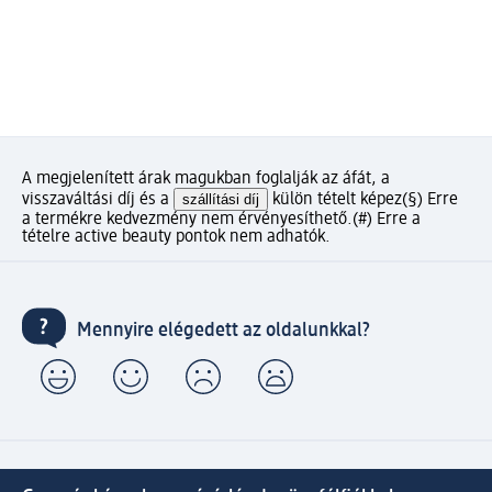
A megjelenített árak magukban foglalják az áfát, a
visszaváltási díj és a
szállítási díj
külön tételt képez
(§) Erre
a termékre kedvezmény nem érvényesíthető.
(#) Erre a
tételre active beauty pontok nem adhatók.
Mennyire elégedett az oldalunkkal?