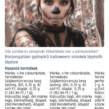
Üdv zombik és vámpírok! Elővettétek már a jelmezeiteket?
Va
Borzongatóan gyönyörű halloweeni sminkek lépésről-
Me
lépésre
Hasonló termékek
Márka: s-he colour&style;
Márka: s-he colour&style;
Márka: s
Terméknév:
Terméknév:
Termékné
Szájkontúrceruza long
Szájkontúrceruza long
perfect 
lasting, 001, 0,35 g; Ár:
lasting, 003, 0,35 g; Ár:
2 g; Ár: 
449 Ft; Alapár: 0,35 g
449 Ft; Alapár: 0,35 g
g (549,50
(1 282,86 Ft / 1 g);
(1 282,86 Ft / 1 g);
Kiárusít
Kiárusítás logó, dm márka
Kiárusítás logó, dm márka
logó; Elé
logó; Elérhetőség: Állapot
logó; Elérhetőség: Állapot
zöld Ren
zöld Rendelhető, Állapot
zöld Rendelhető, Állapot
szürke d
szürke dm üzlet
szürke dm üzlet
kiválasz