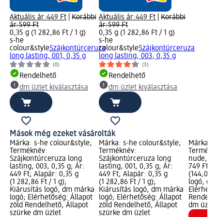
Aktuális ár:
449 Ft
|
Korábbi
Aktuális ár:
449 Ft
|
Korábbi
ár:
599 Ft
ár:
599 Ft
0,35 g (1 282,86 Ft / 1 g)
0,35 g (1 282,86 Ft / 1 g)
s-he
s-he
colour&style
Szájkontúrceruza
colour&style
Szájkontúrceruza
long lasting, 001, 0,35 g
long lasting, 003, 0,35 g
(0)
(3)
Rendelhető
Rendelhető
dm üzlet kiválasztása
dm üzlet kiválasztása
Mások még ezeket vásárolták
Márka: s-he colour&style;
Márka: s-he colour&style;
Márka: s
Terméknév:
Terméknév:
Termékné
Szájkontúrceruza long
Szájkontúrceruza long
nude, 010
lasting, 003, 0,35 g; Ár:
lasting, 001, 0,35 g; Ár:
749 Ft; A
449 Ft; Alapár: 0,35 g
449 Ft; Alapár: 0,35 g
(144,04 F
(1 282,86 Ft / 1 g);
(1 282,86 Ft / 1 g);
logó, dm
Kiárusítás logó, dm márka
Kiárusítás logó, dm márka
Elérhető
logó; Elérhetőség: Állapot
logó; Elérhetőség: Állapot
Rendelhe
zöld Rendelhető, Állapot
zöld Rendelhető, Állapot
dm üzlet
szürke dm üzlet
szürke dm üzlet