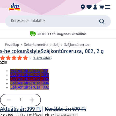
Keresés és találatok
20 000 Ft-tól ingyenes kiszállítás
Kezdőlap
Dekorkozmetika
Száj
Szájkontúrceruza
s-he colour&style
Szájkontúrceruza, 002, 2 g
5
(
4 értékelés
)
Szín
Szájkontúrceruza, 001
Szájkontúrceruza, 003
Szájkontúrceruza, 004
Szájkontúrceruza, 006
Szájkontúrceruza, 002
Aktuális ár:
399 Ft
|
Korábbi ár:
499 Ft
2 g (199,50 Ft / 1 g)
áfával, plusz
szállítási díj