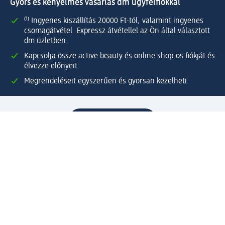
Gyors és kényelmes vásárlás dm ügyfélfiókkal
⁽¹⁾ Ingyenes kiszállítás 20000 Ft-tól, valamint ingyenes
csomagátvétel Expressz átvétellel az Ön által választott
dm üzletben.
Kapcsolja össze active beauty és online shop-os fiókját és
élvezze előnyeit.
Megrendeléseit egyszerűen és gyorsan kezelheti.
Regisztráljon most!
Kérdések és válaszok
Szolgáltatások
Ügyfélszolgálat
Fizetési lehetőségek
Szállítási és átvételi lehetőségek
Visszaküldés, visszatérítés
Hibás termék reklamáció
Csomagkövetés