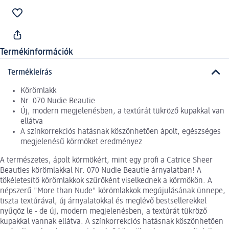
Termékinformációk
Termékleírás
Körömlakk
Nr. 070 Nudie Beautie
Új, modern megjelenésben, a textúrát tükröző kupakkal van
ellátva
A színkorrekciós hatásnak köszönhetően ápolt, egészséges
megjelenésű körmöket eredményez
A természetes, ápolt körmökért, mint egy profi a Catrice Sheer
Beauties körömlakkal Nr. 070 Nudie Beautie árnyalatban! A
tökéletesítő körömlakkok szűrőként viselkednek a körmökön. A
népszerű "More than Nude" körömlakkok megújulásának ünnepe,
tiszta textúrával, új árnyalatokkal és meglévő bestsellerekkel
nyűgöz le - de új, modern megjelenésben, a textúrát tükröző
kupakkal vannak ellátva. A színkorrekciós hatásnak köszönhetően