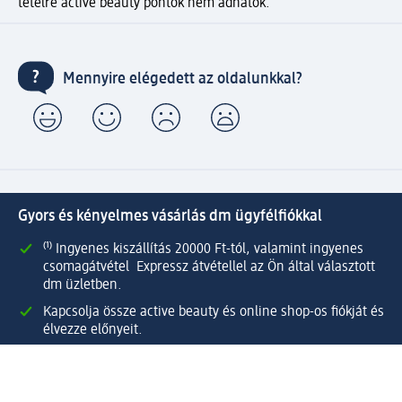
tételre active beauty pontok nem adhatók.
Mennyire elégedett az oldalunkkal?
Gyors és kényelmes vásárlás dm ügyfélfiókkal
⁽¹⁾ Ingyenes kiszállítás 20000 Ft-tól, valamint ingyenes
csomagátvétel Expressz átvétellel az Ön által választott
dm üzletben.
Kapcsolja össze active beauty és online shop-os fiókját és
élvezze előnyeit.
Megrendeléseit egyszerűen és gyorsan kezelheti.