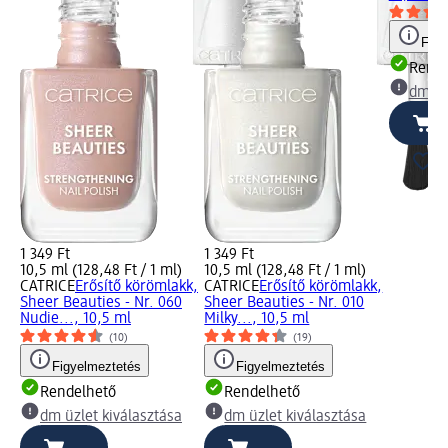
Figy
Rende
dm üz
1 349 Ft
1 349 Ft
10,5 ml (128,48 Ft / 1 ml)
10,5 ml (128,48 Ft / 1 ml)
CATRICE
Erősítő körömlakk,
CATRICE
Erősítő körömlakk,
Sheer Beauties - Nr. 060
Sheer Beauties - Nr. 010
Nudie..., 10,5 ml
Milky..., 10,5 ml
(10)
(19)
Figyelmeztetés
Figyelmeztetés
Rendelhető
Rendelhető
dm üzlet kiválasztása
dm üzlet kiválasztása