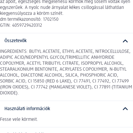
az ápolt, egészséges megjelenésű körmök még sosem voltak ilyen
egyszerűek. A nyolc nude árnyalat kékes csillogással láthatóan
kiegyensúlyozza a köröm színét.
dm termékazonosító: 1702150
GTIN: 4059729420312
Összetevők
INGREDIENTS: BUTYL ACETATE, ETHYL ACETATE, NITROCELLULOSE,
ADIPIC ACID/NEOPENTYL GLYCOL/TRIMELLITIC ANHYDRIDE
COPOLYMER, ACETYL TRIBUTYL CITRATE, ISOPROPYL ALCOHOL,
STEARALKONIUM BENTONITE, ACRYLATES COPOLYMER, N-BUTYL
ALCOHOL, DIACETONE ALCOHOL, SILICA, PHOSPHORIC ACID,
SORBIC ACID, CI 15850 (RED 6 LAKE), CI 77491, CI 77492, CI 77499
(IRON OXIDES), CI 77742 (MANGANESE VIOLET), CI 77891 (TITANIUM
DIOXIDE).
Használati információk
Fesse vele körmeit.