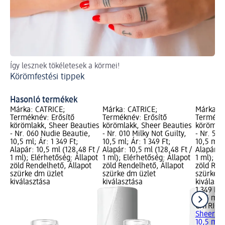
Így lesznek tökéletesek a körmei!
A 
Körömfestési tippek
így
A 
Hasonló termékek
Márka: CATRICE;
Márka: CATRICE;
Márka: C
Terméknév: Erősítő
Terméknév: Erősítő
Termékné
körömlakk, Sheer Beauties
körömlakk, Sheer Beauties
körömlak
- Nr. 060 Nudie Beautie,
- Nr. 010 Milky Not Guilty,
- Nr. 50 
10,5 ml; Ár: 1 349 Ft;
10,5 ml; Ár: 1 349 Ft;
10,5 ml; 
Alapár: 10,5 ml (128,48 Ft /
Alapár: 10,5 ml (128,48 Ft /
Alapár: 1
1 ml); Elérhetőség: Állapot
1 ml); Elérhetőség: Állapot
1 ml); El
zöld Rendelhető, Állapot
zöld Rendelhető, Állapot
zöld Ren
szürke dm üzlet
szürke dm üzlet
szürke d
kiválasztása
kiválasztása
kiválasz
1 349 Ft
10,5 ml (
CATRICE
Sheer Bea
10,5 ml