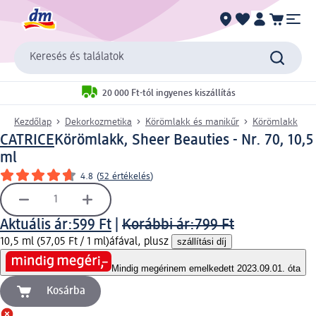
Keresés és találatok
20 000 Ft-tól ingyenes kiszállítás
Kezdőlap
Dekorkozmetika
Körömlakk és manikűr
Körömlakk
CATRICE
Körömlakk, Sheer Beauties - Nr. 70, 10,5
ml
4.8
(
52 értékelés
)
Aktuális ár:
599 Ft
|
Korábbi ár:
799 Ft
10,5 ml (57,05 Ft / 1 ml)
áfával, plusz
szállítási díj
Mindig megéri
nem emelkedett 2023.09.01. óta
Kosárba