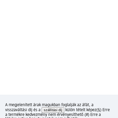
A megjelenített árak magukban foglalják az áfát, a
visszaváltási díj és a
szállítási díj
külön tételt képez
(§) Erre
a termékre kedvezmény nem érvényesíthető.
(#) Erre a