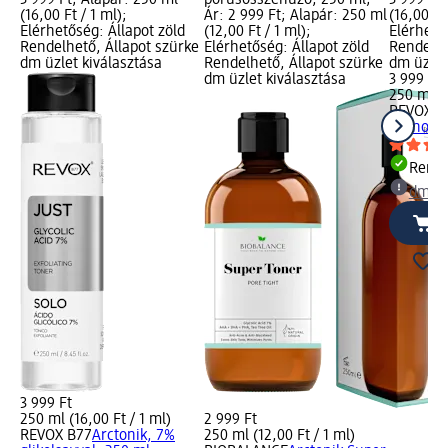
3 999 Ft; Alapár: 250 ml
pórusösszehúzó, 250 ml;
3 999 Ft;
(16,00 Ft / 1 ml);
Ár: 2 999 Ft; Alapár: 250 ml
(16,00 Ft
Elérhetőség: Állapot zöld
(12,00 Ft / 1 ml);
Elérhető
Rendelhető, Állapot szürke
Elérhetőség: Állapot zöld
Rendelhe
dm üzlet kiválasztása
Rendelhető, Állapot szürke
dm üzlet
dm üzlet kiválasztása
3 999 Ft
250 ml (1
REVOX B
retinolla
Rende
dm üz
3 999 Ft
250 ml (16,00 Ft / 1 ml)
2 999 Ft
REVOX B77
Arctonik, 7%
250 ml (12,00 Ft / 1 ml)