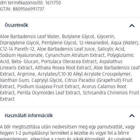
dm termékazonosító: 1611750
GTIN: 8809566991737
Összetevők
Aloe Barbadensis Leaf Water, Butylene Glycol, Glycerin,
Dipropylene Glycol, Pentylene Glycol, 12-Hexanediol, Aqua (Water),
C12-14 Pareth-12, Aloe Barbadensis Leaf Juice, Salicylic Acid,
Sodium Hyaluronate, Cynanchum Atratum Extract, Polyglutamic
Acid, Beta- Glucan, Portulaca Oleracea Extract, Aspalathus
Linearis Extract, Althaea Rosea Root Extract, Aloe Barbadensis Leaf
Extract, Arginine, Acrylates/C10-30 Alkyl Acrylate Crosspolymer,
Xanthan Gum, Caprylyl Glycol, Citrus Paradisi (Grapefruit) Fruit
Extract, Psidium Guajava Fruit Extract, Acorus Calamus Root
Extract, Perilla Ocymoides Leaf Extract, Schisandra Chinensis Fruit
Extract
Használati információk
A bőr megtisztítása után nedvesítsen meg egy pamutvattát, vagy
tegyen 1-2 pumpálásnyi terméket a kezébe és vigye fel a bőrre
egyenletesen, elkerülve a szem és ajkak környékét. Az ujjvégek