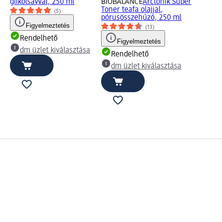
glikolsavval, 250 ml
BIOBALANCE
Arctonik Super
Toner teafa olajjal,
(5)
pórusösszehúzó, 250 ml
Figyelmeztetés
(13)
Rendelhető
Figyelmeztetés
dm üzlet kiválasztása
Rendelhető
dm üzlet kiválasztása