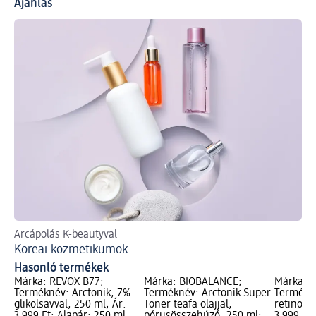
Ajánlás
Arcápolás K-beautyval
A 
Koreai kozmetikumok
Ko
Hasonló termékek
Márka: REVOX B77;
Márka: BIOBALANCE;
Márka: 
Terméknév: Arctonik, 7%
Terméknév: Arctonik Super
Termékné
glikolsavval, 250 ml; Ár:
Toner teafa olajjal,
retinolla