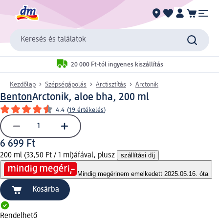
Keresés és találatok
20 000 Ft-tól ingyenes kiszállítás
Kezdőlap
Szépségápolás
Arctisztítás
Arctonik
Benton
Arctonik, aloe bha, 200 ml
4.4
(
19 értékelés
)
6 699 Ft
200 ml (33,50 Ft / 1 ml)
áfával, plusz
szállítási díj
Mindig megéri
nem emelkedett 2025.05.16. óta
Kosárba
Rendelhető