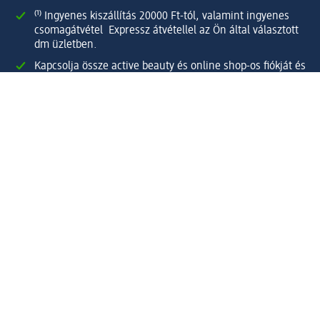
⁽¹⁾ Ingyenes kiszállítás 20000 Ft-tól, valamint ingyenes
csomagátvétel Expressz átvétellel az Ön által választott
dm üzletben.
Kapcsolja össze active beauty és online shop-os fiókját és
élvezze előnyeit.
Megrendeléseit egyszerűen és gyorsan kezelheti.
Regisztráljon most!
Kérdések és válaszok
Szolgáltatások
Ügyfélszolgálat
Fizetési lehetőségek
Szállítási és átvételi lehetőségek
Visszaküldés, visszatérítés
Hibás termék reklamáció
Csomagkövetés
Vállalatról