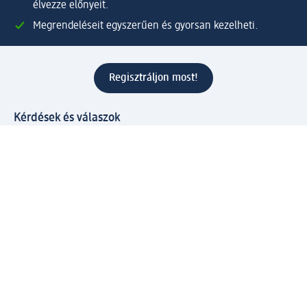
élvezze előnyeit.
Megrendeléseit egyszerűen és gyorsan kezelheti.
Regisztráljon most!
Kérdések és válaszok
Szolgáltatások
Ügyfélszolgálat
Fizetési lehetőségek
Szállítási és átvételi lehetőségek
Visszaküldés, visszatérítés
Hibás termék reklamáció
Csomagkövetés
Vállalatról
Vállalat
Vállalati felelősségvállalás
Karrier
Sajtószoba
Díjaink
Támogatási stratégia
Kiemelt kategóriáink