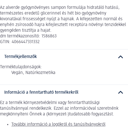
Az alverde gyógynövényes sampon formulája hidratáló hatású,
természetes eredetű glicerinnel és hét bio gyógynövény
kivonatával frissességet nyújt a hajnak. A kifejezetten normál és
enyhén zsírosodó hajra kifejlesztett receptúra növényi tenzidekkel
gyengéden tisztítja a hajat.
dm termékazonosító: 1586863
GTIN: 4066447331332
Termékjellemzők
Terméktulajdonságok:
Vegán, Natúrkozmetika
Információ a fenntartható termékekről
Ez a termék környezetvédelmi vagy fenntarthatósági
tanúsítvánnyal rendelkezik. Ezzel az információval szeretnénk
megkönnyíteni Önnek a (környezet-)tudatosabb fogyasztást.
További információ a logókról és tanúsítványokról