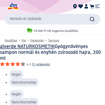
Keresés és találatok
20 000 Ft-tól ingyenes kiszállítás
Kezdőlap
Haj
Hajápolás
Sampon
alverde NATURKOSMETIK
Gyógynövényes
sampon normál és enyhén zsírosodó hajra, 200
ml
4.3
(
11 értékelés
)
Vegán
Natúrkozmetika
Vegán
Natúrkozmetika