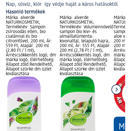
Nap, sósvíz, klór: így védje haját a káros hatásoktól
Hasonló termékek
Márka: alverde
Márka: alverde
Márka: a
NATURKOSMETIK;
NATURKOSMETIK;
NATURKO
Terméknév: Sampon
Terméknév: Volumennövelő
Termékné
zsírosodás ellen, bio
sampon bio kivi- és
sampon h
csalánnal és bio
almaillatúmenta-
aloe verá
citromfűvel, 200 ml; Ár:
kivonattal, lelapuló hajra,
200 ml; Á
559 Ft; Alapár: 200 ml
200 ml; Ár: 555 Ft; Alapár:
200 ml (2
(2,80 Ft / 1 ml);
200 ml (2,78 Ft / 1 ml);
Árréscsö
Árréscsökkentés logó, dm
Árréscsökkentés logó, dm
márka lo
márka logó; Elérhetőség:
márka logó; Elérhetőség:
Állapot 
Állapot zöld Rendelhető,
Állapot zöld Rendelhető,
Állapot 
Állapot szürke dm üzlet
Állapot szürke dm üzlet
kiválasz
kiválasztása
kiválasztása