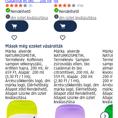
csalánnal és bio..., 200 ml
ml
(5)
(116)
Rendelhető
Rendelhető
dm üzlet kiválasztása
dm üzlet kiválasztása
Mások még ezeket vásárolták
Márka: alverde
Márka: alverde
Márka: a
NATURKOSMETIK;
NATURKOSMETIK;
NATURKO
Terméknév: Koffeines
Terméknév: Sampon
Termékn
sampon vékonyszálú,
zsírosodás ellen, bio
sampon b
erőtlen hajra, 200 ml; Ár:
csalánnal és bio
almailla
659 Ft; Alapár: 200 ml
citromfűvel, 200 ml; Ár:
kivonatta
(3,30 Ft / 1 ml);
559 Ft; Alapár: 200 ml
200 ml; Á
Árréscsökkentés logó, dm
(2,80 Ft / 1 ml);
200 ml (2
márka logó; Elérhetőség:
Árréscsökkentés logó, dm
Árréscsö
Állapot zöld Rendelhető,
márka logó; Elérhetőség:
márka lo
Állapot szürke dm üzlet
Állapot zöld Rendelhető,
Állapot 
kiválasztása
Állapot szürke dm üzlet
Állapot 
kiválasztása
kiválasz