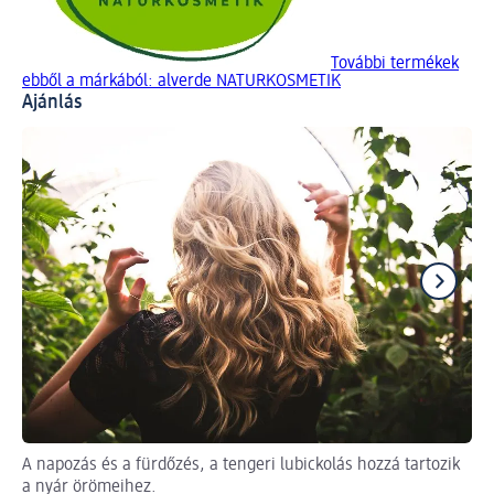
További termékek
ebből a márkából: alverde NATURKOSMETIK
Ajánlás
A napozás és a fürdőzés, a tengeri lubickolás hozzá tartozik
Szé
a nyár örömeihez.
In