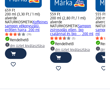
659 Ft
200 ml (3,30 Ft / 1 ml)
559 Ft
555 Ft
alverde
200 ml (2,80 Ft / 1 ml)
200 ml (2
NATURKOSMETIK
Koffeines
alverde
alverde
sampon vékonyszálú,
NATURKOSMETIK
Sampon
NATURK
erőtlen hajra, 200 ml
zsírosodás ellen, bio
sampon bi
csalánnal és bio..., 200 ml
ml
(19)
(5)
Rendelhető
Rendelhető
Rende
dm üzlet kiválasztása
dm üzlet kiválasztása
dm üz