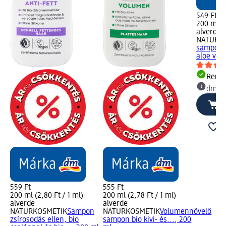
549 Ft
200 ml (2
alverde
NATURK
sampon h
aloe verá
Rende
dm üz
559 Ft
555 Ft
200 ml (2,80 Ft / 1 ml)
200 ml (2,78 Ft / 1 ml)
alverde
alverde
NATURKOSMETIK
Sampon
NATURKOSMETIK
Volumennövelő
zsírosodás ellen, bio
sampon bio kivi- és..., 200