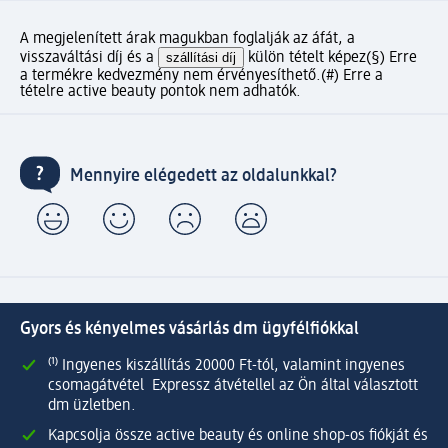
A megjelenített árak magukban foglalják az áfát, a
visszaváltási díj és a
szállítási díj
külön tételt képez
(§) Erre
a termékre kedvezmény nem érvényesíthető.
(#) Erre a
tételre active beauty pontok nem adhatók.
Mennyire elégedett az oldalunkkal?
Gyors és kényelmes vásárlás dm ügyfélfiókkal
⁽¹⁾ Ingyenes kiszállítás 20000 Ft-tól, valamint ingyenes
csomagátvétel Expressz átvétellel az Ön által választott
dm üzletben.
Kapcsolja össze active beauty és online shop-os fiókját és