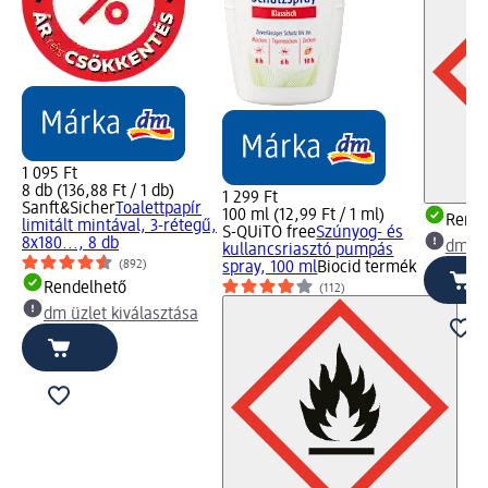
1 095 Ft
8 db (136,88 Ft / 1 db)
1 299 Ft
Sanft&Sicher
Toalettpapír
100 ml (12,99 Ft / 1 ml)
Rende
limitált mintával, 3-rétegű,
S-QUiTO free
Szúnyog- és
8x180..., 8 db
dm üz
kullancsriasztó pumpás
(892)
spray, 100 ml
Biocid termék
Rendelhető
(112)
dm üzlet kiválasztása