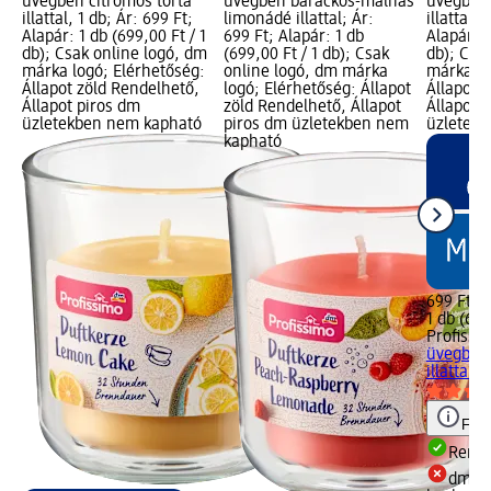
üvegben citromos torta
üvegben barackos-málnás
üvegben,
illattal, 1 db; Ár: 699 Ft;
limonádé illattal; Ár:
illattal, 
Alapár: 1 db (699,00 Ft / 1
699 Ft; Alapár: 1 db
Alapár: 1
db); Csak online logó, dm
(699,00 Ft / 1 db); Csak
db); Csa
márka logó; Elérhetőség:
online logó, dm márka
márka lo
Állapot zöld Rendelhető,
logó; Elérhetőség: Állapot
Állapot 
Állapot piros dm
zöld Rendelhető, Állapot
Állapot 
üzletekben nem kapható
piros dm üzletekben nem
üzletek
kapható
699 Ft
1 db (699
Profissi
üvegben,
illattal, 
Figy
Rende
dm üz