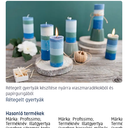
Rétegelt gyertyák készítése nyárra viaszmaradékokból és
Upc
papírgurigából
Gy
Rétegelt gyertyák
Hasonló termékek
Márka: Profissimo;
Márka: Profissimo;
Márka: P
Terméknév: Illatgyertya
Terméknév: Illatgyertya
Termékné