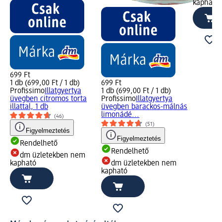
kapható
699 Ft
1 db (699,00 Ft / 1 db)
699 Ft
Profissimo
Illatgyertya
1 db (699,00 Ft / 1 db)
üvegben citromos torta
Profissimo
Illatgyertya
illattal, 1 db
üvegben barackos-málnás
limonádé...
(46)
(51)
Figyelmeztetés
Figyelmeztetés
Rendelhető
Rendelhető
dm üzletekben nem
kapható
dm üzletekben nem
kapható