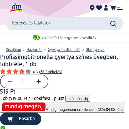
Keresés és találatok
20 000 Ft-tól ingyenes kiszállítás
Kezdőlap
Háztartás
Gyertya és illatosító
Illatgyertya
Profissimo
Citronella gyertya színes üvegben,
többféle, 1 db
4.3
(
68 értékelés
)
519 Ft
1 db (519,00 Ft / 1 db)
áfával, plusz
szállítási díj
Mindig megéri
nem emelkedett 2025.04.02. óta
Kosárba