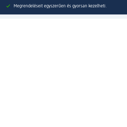
Megrendeléseit egyszerűen és gyorsan kezelheti.
Regisztráljon most!
Kérdések és válaszok
Szolgáltatások
Ügyfélszolgálat
Fizetési lehetőségek
Szállítási és átvételi lehetőségek
Visszaküldés, visszatérítés
Hibás termék reklamáció
Csomagkövetés
Vállalatról
Vállalat
Vállalati felelősségvállalás
Karrier
Sajtószoba
Díjaink
Támogatási stratégia
Kiemelt kategóriáink