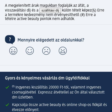
A megjelenített árak magukban foglalják az áfát, a
visszaváltási díj és a
szállítási díj
külön tételt képez
(§) Erre
a termékre kedvezmény nem érvényesíthető.
(#) Erre a
tételre active beauty pontok nem adhatók.
Mennyire elégedett az oldalunkkal?
Gyors és kényelmes vásárlás dm ügyfélfiókkal
⁽¹⁾ Ingyenes kiszállítás 20000 Ft-tól, valamint ingyenes
csomagátvétel Expressz átvétellel az Ön által választott
dm üzletben.
Kapcsolja össze active beauty és online shop-os fiókját és
élvezze előnyeit.