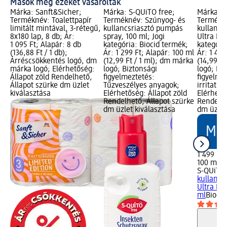
Mások még ezeket vásárolták
Márka: Sanft&Sicher;
Márka: S-QUiTO free;
Márka: S
Terméknév: Toalettpapír
Terméknév: Szúnyog- és
Termékné
limitált mintával, 3-rétegű,
kullancsriasztó pumpás
kullancs
8x180 lap, 8 db; Ár:
spray, 100 ml; Jogi
Ultra Pro
1 095 Ft; Alapár: 8 db
kategória: Biocid termék;
kategóri
(136,88 Ft / 1 db);
Ár: 1 299 Ft; Alapár: 100 ml
Ár: 1 499
Árréscsökkentés logó, dm
(12,99 Ft / 1 ml); dm márka
(14,99 F
márka logó; Elérhetőség:
logó; Biztonsági
logó; Bi
Állapot zöld Rendelhető,
figyelmeztetés:
figyelme
Állapot szürke dm üzlet
Tűzveszélyes anyagok;
irritatív
kiválasztása
Elérhetőség: Állapot zöld
Elérhető
Rendelhető, Állapot szürke
Rendelhe
dm üzlet kiválasztása
dm üzlet
1 499 Ft
100 ml (1
S-QUiTO 
kullancs
Ultra Pro
ml
Biocid