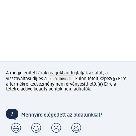
A megjelenített árak magukban foglalják az áfát, a
visszaváltási díj és a
szállítási díj
külön tételt képez
(§) Erre
a termékre kedvezmény nem érvényesíthető.
(#) Erre a
tételre active beauty pontok nem adhatók.
Mennyire elégedett az oldalunkkal?