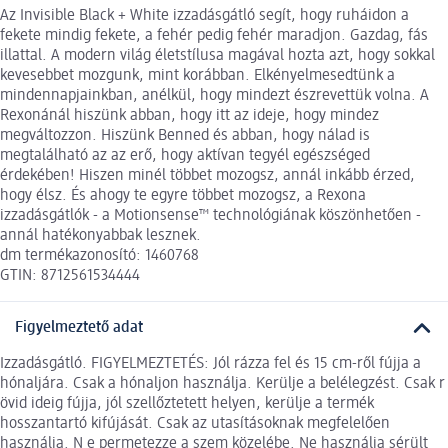
Az Invisible Black + White izzadásgátló segít, hogy ruháidon a
fekete mindig fekete, a fehér pedig fehér maradjon. Gazdag, fás
illattal. A modern világ életstílusa magával hozta azt, hogy sokkal
kevesebbet mozgunk, mint korábban. Elkényelmesedtünk a
mindennapjainkban, anélkül, hogy mindezt észrevettük volna. A
Rexonánál hiszünk abban, hogy itt az ideje, hogy mindez
megváltozzon. Hiszünk Benned és abban, hogy nálad is
megtalálható az az erő, hogy aktívan tegyél egészséged
érdekében! Hiszen minél többet mozogsz, annál inkább érzed,
hogy élsz. És ahogy te egyre többet mozogsz, a Rexona
izzadásgátlók - a Motionsense™ technológiának köszönhetően -
annál hatékonyabbak lesznek.
dm termékazonosító: 1460768
GTIN: 8712561534444
Figyelmeztető adat
Izzadásgátló. FIGYELMEZTETÉS: Jól rázza fel és 15 cm-ről fújja a
hónaljára. Csak a hónaljon használja. Kerülje a belélegzést. Csak r
övid ideig fújja, jól szellőztetett helyen, kerülje a termék
hosszantartó kifújását. Csak az utasításoknak megfelelően
használja. N e permetezze a szem közelébe. Ne használja sérült