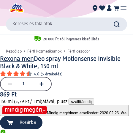
Keresés és találatok
20 000 Ft-tól ingyenes kiszállítás
Kezdőlap
Férfi kozmetikumok
Férfi dezodor
Rexona men
Deo spray Motionsense Invisible
Black & White, 150 ml
4.6
(
5 értékelés
)
869 Ft
150 ml (5,79 Ft / 1 ml)
áfával, plusz
szállítási díj
Mindig megéri
nem emelkedett 2026.02.26. óta
Kosárba