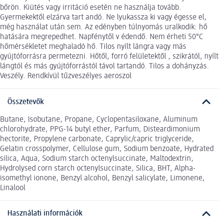
bőrön. Kiütés vagy irritáció esetén ne használja tovább.
Gyermekektől elzárva tart andó. Ne lyukassza ki vagy égesse el,
még használat után sem. Az edényben túlnyomás uralkodik: hő
hatására megrepedhet. Napfénytől v édendő. Nem érheti 50°C
hőmérsékletet meghaladó hő. Tilos nyílt lángra vagy más
gyújtóforrásra permetezni. Hőtől, forró felületektől , szikrától, nyílt
lángtól és más gyújtóforrástól távol tartandó. Tilos a dohányzás.
Veszély. Rendkívül tűzveszélyes aeroszol
Összetevők
Butane, Isobutane, Propane, Cyclopentasiloxane, Aluminum
chlorohydrate, PPG-14 butyl ether, Parfum, Disteardimonium
hectorite, Propylene carbonate, Caprylic/capric triglyceride,
Gelatin crosspolymer, Cellulose gum, Sodium benzoate, Hydrated
silica, Aqua, Sodium starch octenylsuccinate, Maltodextrin,
Hydrolysed corn starch octenylsuccinate, Silica, BHT, Alpha-
isomethyl ionone, Benzyl alcohol, Benzyl salicylate, Limonene,
Linalool
Használati információk