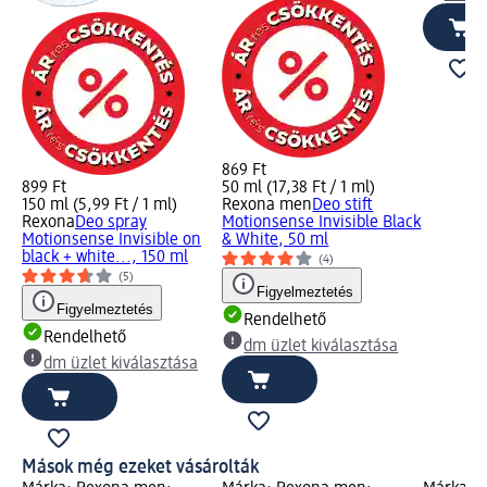
869 Ft
899 Ft
50 ml (17,38 Ft / 1 ml)
150 ml (5,99 Ft / 1 ml)
Rexona men
Deo stift
Rexona
Deo spray
Motionsense Invisible Black
Motionsense Invisible on
& White, 50 ml
black + white..., 150 ml
(4)
(5)
Figyelmeztetés
Figyelmeztetés
Rendelhető
Rendelhető
dm üzlet kiválasztása
dm üzlet kiválasztása
Mások még ezeket vásárolták