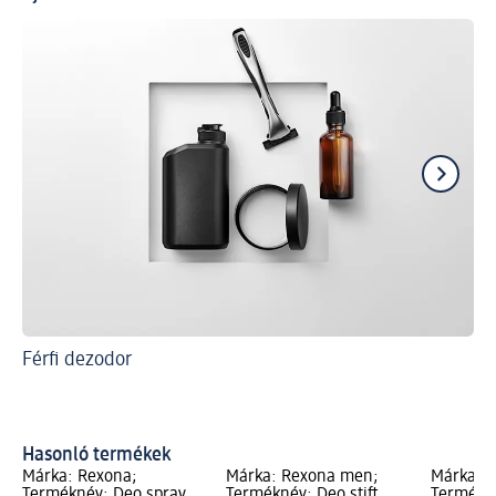
Férfi dezodor
Kö
nem
le
Sp
Hasonló termékek
Márka: Rexona;
Márka: Rexona men;
Márka: 
Terméknév: Deo spray
Terméknév: Deo stift
Termékné