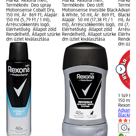
Márka: Rexona men;
Márka: Rexona men;
Márka: 
Terméknév: Deo spray
Terméknév: Deo stift
Termékné
Motionsense Cobalt Dry,
Motionsense Invisible Black
Advanced
150 ml; Ár: 869 Ft; Alapár:
& White, 50 ml; Ár: 869 Ft;
Black&Wh
150 ml (5,79 Ft / 1 ml);
Alapár: 50 ml (17,38 Ft / 1
ml; Ár: 1
Árréscsökkentés logó;
ml); Árréscsökkentés logó;
ml (7,66 
Elérhetőség: Állapot zöld
Elérhetőség: Állapot zöld
Árréscsö
Rendelhető, Állapot szürke
Rendelhető, Állapot szürke
Elérhető
dm üzlet kiválasztása
dm üzlet kiválasztása
Rendelhe
dm üzlet
1 149 Ft
150 ml (7
Rexona 
Advanced
Black&Wh
Figy