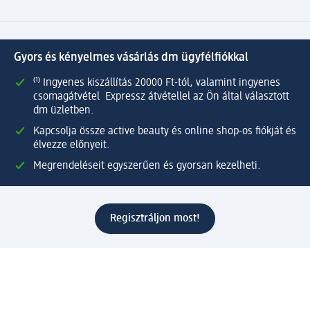
Gyors és kényelmes vásárlás dm ügyfélfiókkal
⁽¹⁾ Ingyenes kiszállítás 20000 Ft-tól, valamint ingyenes
csomagátvétel Expressz átvétellel az Ön által választott
dm üzletben.
Kapcsolja össze active beauty és online shop-os fiókját és
élvezze előnyeit.
Megrendeléseit egyszerűen és gyorsan kezelheti.
Regisztráljon most!
Kérdések és válaszok
Szolgáltatások
Ügyfélszolgálat
Fizetési lehetőségek
Szállítási és átvételi lehetőségek