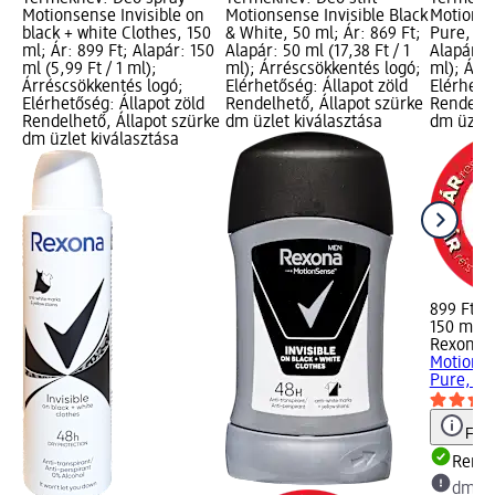
Motionsense Invisible on
Motionsense Invisible Black
Motionse
black + white Clothes, 150
& White, 50 ml; Ár: 869 Ft;
Pure, 150
ml; Ár: 899 Ft; Alapár: 150
Alapár: 50 ml (17,38 Ft / 1
Alapár: 1
ml (5,99 Ft / 1 ml);
ml); Árréscsökkentés logó;
ml); Árr
Árréscsökkentés logó;
Elérhetőség: Állapot zöld
Elérhető
Elérhetőség: Állapot zöld
Rendelhető, Állapot szürke
Rendelhe
Rendelhető, Állapot szürke
dm üzlet kiválasztása
dm üzlet
dm üzlet kiválasztása
899 Ft
150 ml (5
Rexona
D
Motionse
Pure, 15
Figy
Rende
dm üz