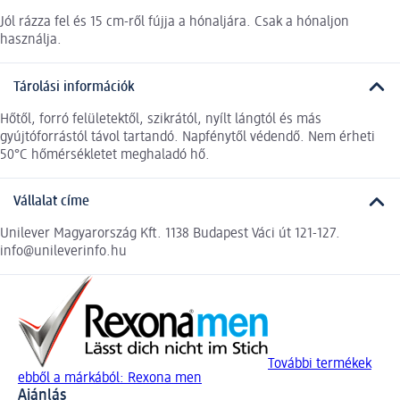
Jól rázza fel és 15 cm-ről fújja a hónaljára. Csak a hónaljon
használja.
Tárolási információk
Hőtől, forró felületektől, szikrától, nyílt lángtól és más
gyújtóforrástól távol tartandó. Napfénytől védendő. Nem érheti
50°C hőmérsékletet meghaladó hő.
Vállalat címe
Unilever Magyarország Kft. 1138 Budapest Váci út 121-127.
info@unileverinfo.hu
További termékek
ebből a márkából: Rexona men
Ajánlás