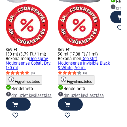
Rende
dm üz
869 Ft
869 Ft
150 ml (5,79 Ft / 1 ml)
50 ml (17,38 Ft / 1 ml)
Rexona men
Deo spray
Rexona men
Deo stift
Motionsense Cobalt Dry,
Motionsense Invisible Black
150 ml
& White, 50 ml
(4)
(4)
Figyelmeztetés
Figyelmeztetés
Rendelhető
Rendelhető
dm üzlet kiválasztása
dm üzlet kiválasztása