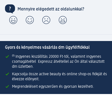
Mennyire elégedett az oldalunkkal?
Gyors és kényelmes vásárlás dm ügyfélfiókkal
⁽¹⁾ Ingyenes kiszállítás 20000 Ft-tól, valamint ingyenes
csomagátvétel Expressz átvétellel az Ön által választott
dm üzletben.
Kapcsolja össze active beauty és online shop-os fiókját és
élvezze előnyeit.
Megrendeléseit egyszerűen és gyorsan kezelheti.
Regisztráljon most!