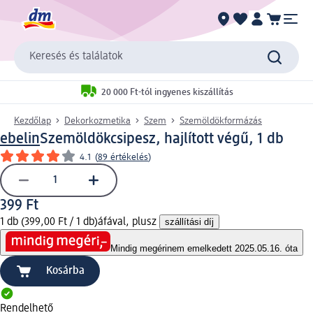
Keresés és találatok
20 000 Ft-tól ingyenes kiszállítás
Kezdőlap
Dekorkozmetika
Szem
Szemöldökformázás
ebelin
Szemöldökcsipesz, hajlított végű, 1 db
4.1
(
89 értékelés
)
399 Ft
1 db (399,00 Ft / 1 db)
áfával, plusz
szállítási díj
Mindig megéri
nem emelkedett 2025.05.16. óta
Kosárba
Rendelhető