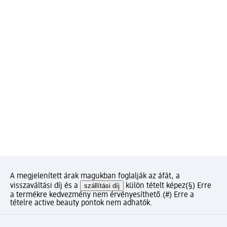
A megjelenített árak magukban foglalják az áfát, a
visszaváltási díj és a
szállítási díj
külön tételt képez
(§) Erre
a termékre kedvezmény nem érvényesíthető.
(#) Erre a
tételre active beauty pontok nem adhatók.