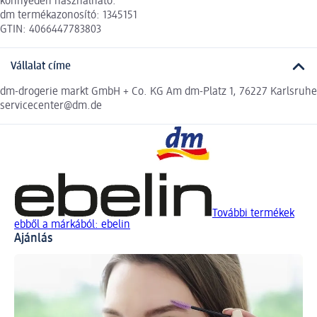
könnyedén használható.
dm termékazonosító: 1345151
GTIN: 4066447783803
Vállalat címe
dm-drogerie markt GmbH + Co. KG Am dm-Platz 1, 76227 Karlsruhe
servicecenter@dm.de
További termékek
ebből a márkából: ebelin
Ajánlás