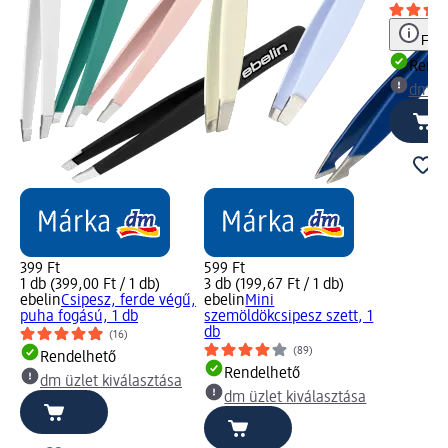
Figy
Rende
dm üz
399 Ft
599 Ft
1 db (399,00 Ft / 1 db)
3 db (199,67 Ft / 1 db)
ebelin
Csipesz, ferde végű,
ebelin
Mini
puha fogású, 1 db
szemöldökcsipesz szett, 1
db
(16)
(89)
Rendelhető
Rendelhető
dm üzlet kiválasztása
dm üzlet kiválasztása