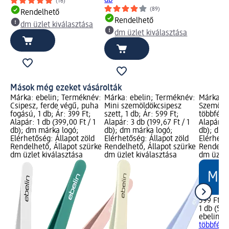
(16)
(89)
Rendelhető
Rendelhető
dm üzlet kiválasztása
dm üzlet kiválasztása
Mások még ezeket vásárolták
Márka: ebelin; Terméknév:
Márka: ebelin; Terméknév:
Márka: e
Csipesz, ferde végű, puha
Mini szemöldökcsipesz
Szemöld
fogású, 1 db; Ár: 399 Ft;
szett, 1 db; Ár: 599 Ft;
többféle,
Alapár: 1 db (399,00 Ft / 1
Alapár: 3 db (199,67 Ft / 1
Alapár: 1
db); dm márka logó;
db); dm márka logó;
db); dm 
Elérhetőség: Állapot zöld
Elérhetőség: Állapot zöld
Elérhető
Rendelhető, Állapot szürke
Rendelhető, Állapot szürke
Rendelhe
dm üzlet kiválasztása
dm üzlet kiválasztása
dm üzlet
599 Ft
1 db (599
ebelin
Sz
többféle,