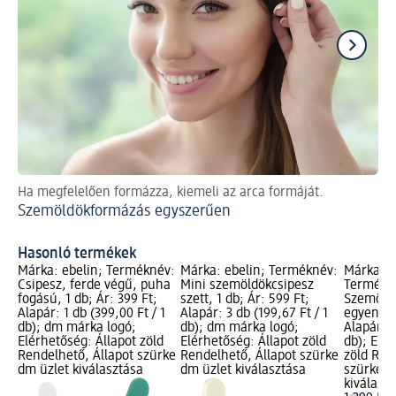
Ha megfelelően formázza, kiemeli az arca formáját.
Üd
Szemöldökformázás egyszerűen
Bo
lé
Hasonló termékek
Márka: ebelin; Terméknév:
Márka: ebelin; Terméknév:
Márka: 
Csipesz, ferde végű, puha
Mini szemöldökcsipesz
Termékn
fogású, 1 db; Ár: 399 Ft;
szett, 1 db; Ár: 599 Ft;
Szemöldö
Alapár: 1 db (399,00 Ft / 1
Alapár: 3 db (199,67 Ft / 1
egyenes, 
db); dm márka logó;
db); dm márka logó;
Alapár: 1
Elérhetőség: Állapot zöld
Elérhetőség: Állapot zöld
db); Elér
Rendelhető, Állapot szürke
Rendelhető, Állapot szürke
zöld Ren
dm üzlet kiválasztása
dm üzlet kiválasztása
szürke d
kiválasz