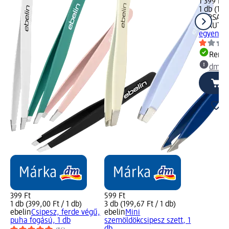
1 399 Ft
1 db (1 3
PARSA
BEAUTY
egyenes,
Rende
dm üz
399 Ft
599 Ft
1 db (399,00 Ft / 1 db)
3 db (199,67 Ft / 1 db)
ebelin
Csipesz, ferde végű,
ebelin
Mini
puha fogású, 1 db
szemöldökcsipesz szett, 1
db