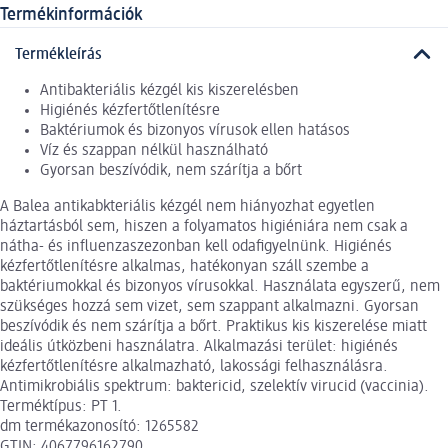
Termékinformációk
Termékleírás
Antibakteriális kézgél kis kiszerelésben
Higiénés kézfertőtlenítésre
Baktériumok és bizonyos vírusok ellen hatásos
Víz és szappan nélkül használható
Gyorsan beszívódik, nem szárítja a bőrt
A Balea antikabkteriális kézgél nem hiányozhat egyetlen
háztartásból sem, hiszen a folyamatos higiéniára nem csak a
nátha- és influenzaszezonban kell odafigyelnünk. Higiénés
kézfertőtlenítésre alkalmas, hatékonyan száll szembe a
baktériumokkal és bizonyos vírusokkal. Használata egyszerű, nem
szükséges hozzá sem vizet, sem szappant alkalmazni. Gyorsan
beszívódik és nem szárítja a bőrt. Praktikus kis kiszerelése miatt
ideális útközbeni használatra. Alkalmazási terület: higiénés
kézfertőtlenítésre alkalmazható, lakossági felhasználásra.
Antimikrobiális spektrum: baktericid, szelektív virucid (vaccinia).
Terméktípus: PT 1.
dm termékazonosító: 1265582
GTIN: 4067796162790