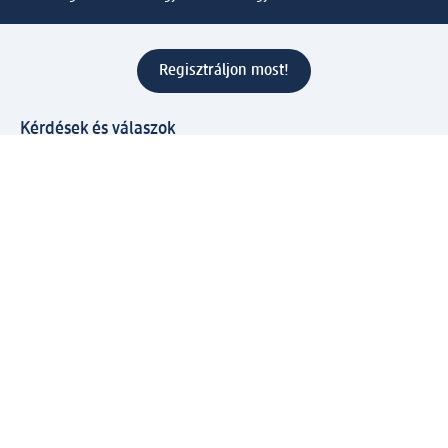
Regisztráljon most!
Kérdések és válaszok
Szolgáltatások
Ügyfélszolgálat
Fizetési lehetőségek
Szállítási és átvételi lehetőségek
Visszaküldés, visszatérítés
Hibás termék reklamáció
Csomagkövetés
Vállalatról
Vállalat
Vállalati felelősségvállalás
Karrier
Sajtószoba
Díjaink
Támogatási stratégia
Kiemelt kategóriáink