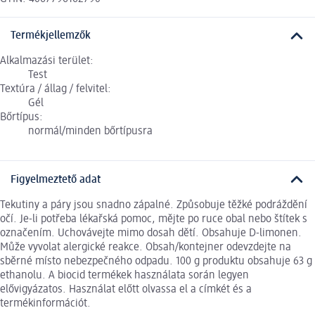
Termékjellemzők
Alkalmazási terület:
Test
Textúra / állag / felvitel:
Gél
Bőrtípus:
normál/minden bőrtípusra
Figyelmeztető adat
Tekutiny a páry jsou snadno zápalné. Způsobuje těžké podráždění
očí. Je-li potřeba lékařská pomoc, mějte po ruce obal nebo štítek s
označením. Uchovávejte mimo dosah dětí. Obsahuje D-limonen.
Může vyvolat alergické reakce. Obsah/kontejner odevzdejte na
sběrné místo nebezpečného odpadu. 100 g produktu obsahuje 63 g
ethanolu. A biocid termékek használata során legyen
elővigyázatos. Használat előtt olvassa el a címkét és a
termékinformációt.