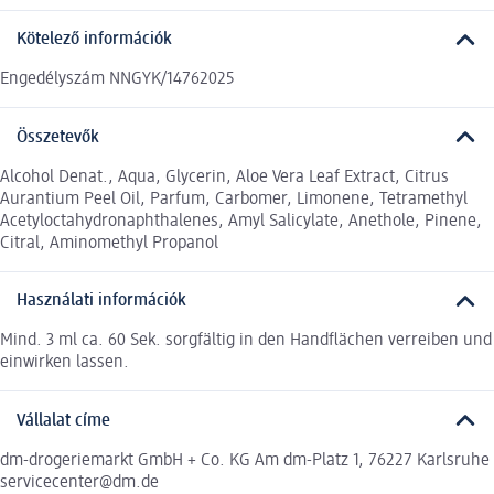
Kötelező információk
Engedélyszám NNGYK/14762025
Összetevők
Alcohol Denat., Aqua, Glycerin, Aloe Vera Leaf Extract, Citrus
Aurantium Peel Oil, Parfum, Carbomer, Limonene, Tetramethyl
Acetyloctahydronaphthalenes, Amyl Salicylate, Anethole, Pinene,
Citral, Aminomethyl Propanol
Használati információk
Mind. 3 ml ca. 60 Sek. sorgfältig in den Handflächen verreiben und
einwirken lassen.
Vállalat címe
dm-drogeriemarkt GmbH + Co. KG Am dm-Platz 1, 76227 Karlsruhe
servicecenter@dm.de