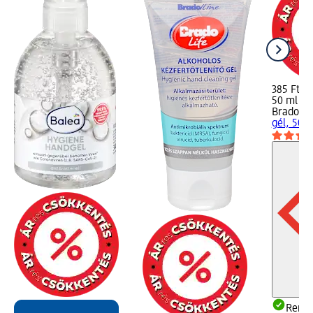
385 Ft
50 ml (7,
Bradolif
gél, 50 
Rende