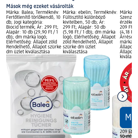
Mások még ezeket vásárolták
Márka: Balea; Terméknév:
Márka: ebelin; Terméknév:
Márka: B
Fertőtlenítő törlőkendő, 10
Fültisztító különböző
Szenzití
db; Jogi kategória:
kivitelben, 50 db; Ár:
érzékeny
Biocid termék; Ár: 299 Ft;
299 Ft; Alapár: 50 db
209 Ft; 
Alapár: 10 db (29,90 Ft / 1
(5,98 Ft / 1 db); dm márka
(4,18 Ft /
db); dm márka logó;
logó; Elérhetőség: Állapot
Árréscsö
Elérhetőség: Állapot zöld
zöld Rendelhető, Állapot
márka lo
Rendelhető, Állapot szürke
szürke dm üzlet
Állapot 
dm üzlet kiválasztása
kiválasztása
Állapot 
kiválasz
209 Ft
50 ml (4,