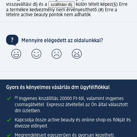
visszaváltási díj és a
szállítási díj
külön tételt képez
(§) Erre
a termékre kedvezmény nem érvényesíthető.
(#) Erre a
tételre active beauty pontok nem adhatók.
Mennyire elégedett az oldalunkkal?
Gyors és kényelmes vásárlás dm ügyfélfiókkal
⁽¹⁾ Ingyenes kiszállítás 20000 Ft-tól, valamint ingyenes
csomagátvétel Expressz átvétellel az Ön által választott
dm üzletben.
Kapcsolja össze active beauty és online shop-os fiókját és
élvezze előnyeit.
Megrendeléseit egyszerűen és gyorsan kezelheti.