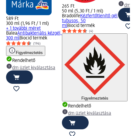
dm üz
265 Ft
50 ml (5,30 Ft / 1 ml)
Bradolife
Kézfertőtlenítő gél
589 Ft
tubusos, 50
300 ml (1,96 Ft / 1 ml)
ml
Biocid termék
+ 1 további méret
(4)
Balea
Antibakteriális kézgél,
300 ml
Biocid termék
(196)
Figyelmeztetés
Rendelhető
dm üzlet kiválasztása
Figyelmeztetés
Rendelhető
dm üzlet kiválasztása