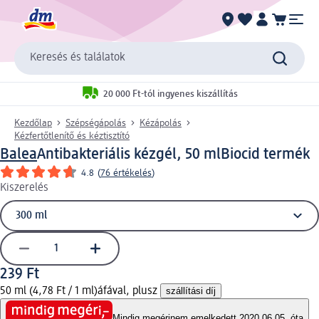
Keresés és találatok
20 000 Ft-tól ingyenes kiszállítás
Kezdőlap
Szépségápolás
Kézápolás
Kézfertőtlenítő és kéztisztító
Balea
Antibakteriális kézgél, 50 ml
Biocid termék
4.8
(
76 értékelés
)
Kiszerelés
239 Ft
50 ml (4,78 Ft / 1 ml)
áfával, plusz
szállítási díj
Mindig megéri
nem emelkedett 2020.06.05. óta