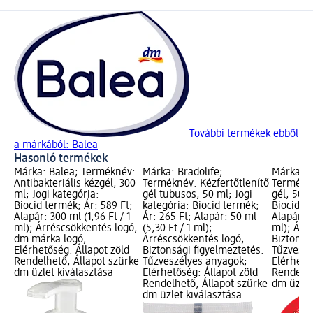
További termékek ebből
a márkából: Balea
Hasonló termékek
Márka: Balea; Terméknév:
Márka: Bradolife;
Márka: B
Antibakteriális kézgél, 300
Terméknév: Kézfertőtlenítő
Termékné
ml; Jogi kategória:
gél tubusos, 50 ml; Jogi
gél, 50 m
Biocid termék; Ár: 589 Ft;
kategória: Biocid termék;
Biocid te
Alapár: 300 ml (1,96 Ft / 1
Ár: 265 Ft; Alapár: 50 ml
Alapár: 5
ml); Árréscsökkentés logó,
(5,30 Ft / 1 ml);
ml); Árr
dm márka logó;
Árréscsökkentés logó;
Biztonsá
Elérhetőség: Állapot zöld
Biztonsági figyelmeztetés:
Tűzveszé
Rendelhető, Állapot szürke
Tűzveszélyes anyagok;
Elérhető
dm üzlet kiválasztása
Elérhetőség: Állapot zöld
Rendelhe
Rendelhető, Állapot szürke
dm üzlet
dm üzlet kiválasztása