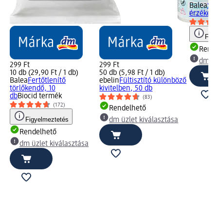
Balea
Sze
érzékeny
Figy
Rende
dm üz
299 Ft
299 Ft
10 db (29,90 Ft / 1 db)
50 db (5,98 Ft / 1 db)
Balea
Fertőtlenítő
ebelin
Fültisztító különböző
törlőkendő, 10
kivitelben, 50 db
db
Biocid termék
(83)
(172)
Rendelhető
Figyelmeztetés
dm üzlet kiválasztása
Rendelhető
dm üzlet kiválasztása