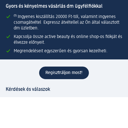
Gyors és kényelmes vásárlás dm ügyfélfiókkal
⁽¹⁾ Ingyenes kiszállítás 20000 Ft-tól, valamint ingyenes
csomagátvétel Expressz átvétellel az Ön által választott
dm üzletben.
Kapcsolja össze active beauty és online shop-os fiókját és
élvezze előnyeit.
Megrendeléseit egyszerűen és gyorsan kezelheti.
Regisztráljon most!
Kérdések és válaszok
Szolgáltatások
Ügyfélszolgálat
Fizetési lehetőségek
Szállítási és átvételi lehetőségek
Visszaküldés, visszatérítés
Hibás termék reklamáció
Csomagkövetés