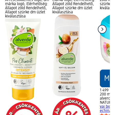
Árréscsökkentés logó, dm
márka logó; Elérhetőség:
zöld Ren
márka logó; Elérhetőség:
Állapot zöld Rendelhető,
szürke d
Állapot zöld Rendelhető,
Állapot szürke dm üzlet
kiválasz
Állapot szürke dm üzlet
kiválasztása
kiválasztása
1 499 Ft
200 ml (7
alverde
NATURK
vaj bio l
echinace