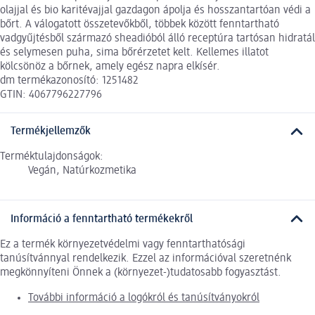
olajjal és bio karitévajjal gazdagon ápolja és hosszantartóan védi a
bőrt. A válogatott összetevőkből, többek között fenntartható
vadgyűjtésből származó sheadióból álló receptúra tartósan hidratál
és selymesen puha, sima bőrérzetet kelt. Kellemes illatot
kölcsönöz a bőrnek, amely egész napra elkísér.
dm termékazonosító: 1251482
GTIN: 4067796227796
Termékjellemzők
Terméktulajdonságok:
Vegán, Natúrkozmetika
Információ a fenntartható termékekről
Ez a termék környezetvédelmi vagy fenntarthatósági
tanúsítvánnyal rendelkezik. Ezzel az információval szeretnénk
megkönnyíteni Önnek a (környezet-)tudatosabb fogyasztást.
További információ a logókról és tanúsítványokról