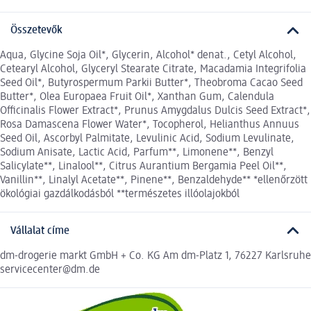
Összetevők
Aqua, Glycine Soja Oil*, Glycerin, Alcohol* denat., Cetyl Alcohol,
Cetearyl Alcohol, Glyceryl Stearate Citrate, Macadamia Integrifolia
Seed Oil*, Butyrospermum Parkii Butter*, Theobroma Cacao Seed
Butter*, Olea Europaea Fruit Oil*, Xanthan Gum, Calendula
Officinalis Flower Extract*, Prunus Amygdalus Dulcis Seed Extract*,
Rosa Damascena Flower Water*, Tocopherol, Helianthus Annuus
Seed Oil, Ascorbyl Palmitate, Levulinic Acid, Sodium Levulinate,
Sodium Anisate, Lactic Acid, Parfum**, Limonene**, Benzyl
Salicylate**, Linalool**, Citrus Aurantium Bergamia Peel Oil**,
Vanillin**, Linalyl Acetate**, Pinene**, Benzaldehyde** *ellenőrzött
ökológiai gazdálkodásból **természetes illóolajokból
Vállalat címe
dm-drogerie markt GmbH + Co. KG Am dm-Platz 1, 76227 Karlsruhe
servicecenter@dm.de