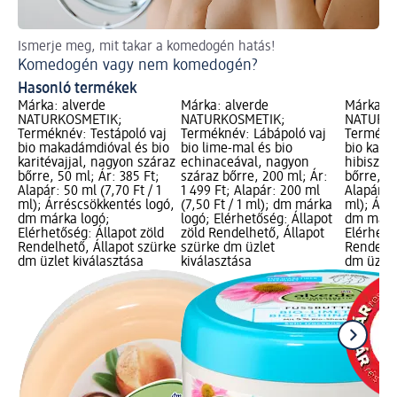
Ismerje meg, mit takar a komedogén hatás!
Ti
Komedogén vagy nem komedogén?
A 
Hasonló termékek
Márka: alverde
Márka: alverde
Márka: a
NATURKOSMETIK;
NATURKOSMETIK;
NATURKO
Terméknév: Testápoló vaj
Terméknév: Lábápoló vaj
Termékné
bio makadámdióval és bio
bio lime-mal és bio
bio kakaó
karitévajjal, nagyon száraz
echinaceával, nagyon
hibiszku
bőrre, 50 ml; Ár: 385 Ft;
száraz bőrre, 200 ml; Ár:
bőrre, 25
Alapár: 50 ml (7,70 Ft / 1
1 499 Ft; Alapár: 200 ml
Alapár: 2
ml); Árréscsökkentés logó,
(7,50 Ft / 1 ml); dm márka
ml); Árr
dm márka logó;
logó; Elérhetőség: Állapot
dm márk
Elérhetőség: Állapot zöld
zöld Rendelhető, Állapot
Elérhető
Rendelhető, Állapot szürke
szürke dm üzlet
Rendelhe
dm üzlet kiválasztása
kiválasztása
dm üzlet