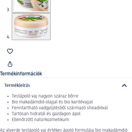
Termékinformációk
Termékleírás
Testápoló vaj nagyon száraz bőrre
Bio makadámdió-olajjal és bio karitévajjal
Fenntartható vadgyűjtésből származó sheadióval
Tartósan hidratál és gazdagon ápol
Ellenőrzött natúrkozmetikum
Az alverde testápoló vaj értékes ápoló formulája bio makadámdió-