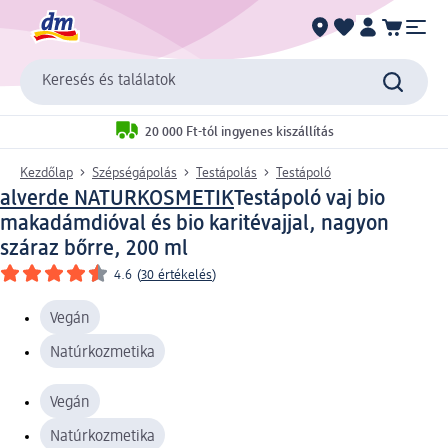
Keresés és találatok
20 000 Ft-tól ingyenes kiszállítás
Kezdőlap
Szépségápolás
Testápolás
Testápoló
alverde NATURKOSMETIK
Testápoló vaj bio
makadámdióval és bio karitévajjal, nagyon
száraz bőrre, 200 ml
4.6
(
30 értékelés
)
Vegán
Natúrkozmetika
Vegán
Natúrkozmetika