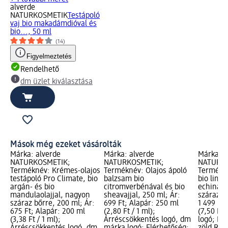
alverde
NATURKOSMETIK
Testápoló
vaj bio makadámdióval és
bio..., 50 ml
(14)
Figyelmeztetés
Rendelhető
dm üzlet kiválasztása
Mások még ezeket vásárolták
Márka: alverde
Márka: alverde
Márka: a
NATURKOSMETIK;
NATURKOSMETIK;
NATURKO
Terméknév: Krémes-olajos
Terméknév: Olajos ápoló
Termékné
testápoló Pro Climate, bio
balzsam bio
bio lime
argán- és bio
citromverbénával és bio
echinace
mandulaolajjal, nagyon
sheavajjal, 250 ml; Ár:
száraz b
száraz bőrre, 200 ml; Ár:
699 Ft; Alapár: 250 ml
1 499 Ft;
675 Ft; Alapár: 200 ml
(2,80 Ft / 1 ml);
(7,50 Ft 
(3,38 Ft / 1 ml);
Árréscsökkentés logó, dm
logó; Elé