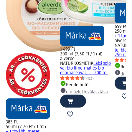
659 Ft
250 ml (2
+ 1 tová
alverde
NATURK
1 499 Ft
tej bio k
200 ml (7,50 Ft / 1 ml)
250 ml
alverde
NATURKOSMETIK
Lábápoló
Rende
vaj bio lime-mal és bio
echinaceával,..., 200 ml
dm üz
(123)
Rendelhető
dm üzlet kiválasztása
385 Ft
50 ml (7,70 Ft / 1 ml)
+ 1 további méret