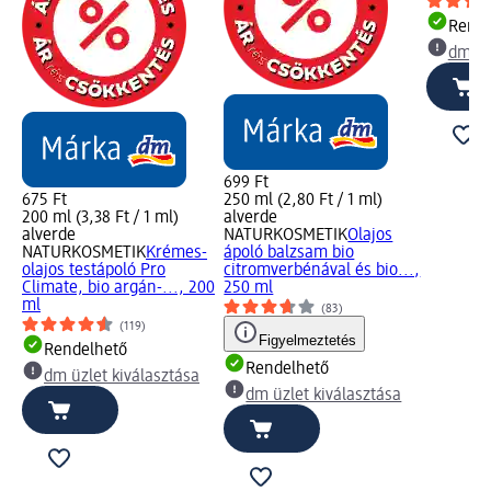
Rende
dm üz
699 Ft
675 Ft
250 ml (2,80 Ft / 1 ml)
200 ml (3,38 Ft / 1 ml)
alverde
alverde
NATURKOSMETIK
Olajos
NATURKOSMETIK
Krémes-
ápoló balzsam bio
olajos testápoló Pro
citromverbénával és bio...,
Climate, bio argán-..., 200
250 ml
ml
(83)
(119)
Figyelmeztetés
Rendelhető
Rendelhető
dm üzlet kiválasztása
dm üzlet kiválasztása